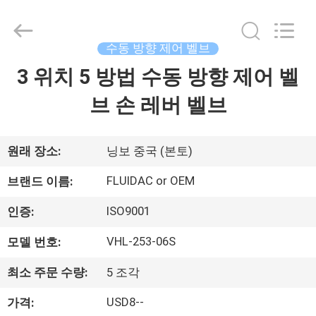
브
supplier.
Copyright
©
2013
수동 방향 제어 벨브
-
2026
FENGHUA
3 위치 5 방법 수동 방향 제어 벨
집
FLUID
AUTOMATIC
CONTROL
브 손 레버 벨브
CO.,LTD.
All
제
Rights
Reserved.
품
원래 장소:
닝보 중국 (본토)
FLUIDAC or OEM
브랜드 이름:
동
ISO9001
인증:
영
VHL-253-06S
모델 번호:
상
최소 주문 수량:
5 조각
USD8--
가격:
우