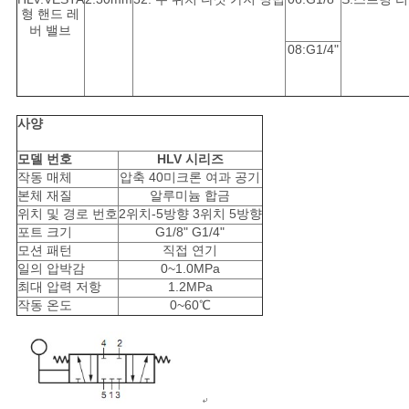
사
형 핸드 레
버 밸브
이
08:G1/4"
트
맵
사양
모델 번호
HLV 시리즈
PRIVACY
작동 매체
압축 40미크론 여과 공기
본체 재질
알루미늄 합금
POLICY
위치 및 경로 번호
2위치-5방향 3위치 5방향
포트 크기
G1/8" G1/4"
모션 패턴
직접 연기
일의 압박감
0~1.0MPa
최대 압력 저항
1.2MPa
작동 온도
0~60℃