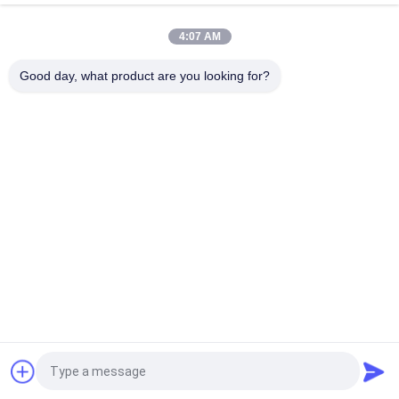
손 레버 압축 공기를 넣은 방향 제어 벨브 5 방법 PT1/4"
4:07 AM
2 위치 5 방법 압축 공기를 넣은 자동화 체계를 위한 조밀한 SFV 발
페달 벨브
Good day, what product are you looking for?
모든
솔레노이드 작동 방
2가지의 방법 압축 공
향 제어 벨브
기를 넣은 솔레노이
드 벨브
수동 방향 제어 벨브
산소 농축기 밸브
압축 공기를 넣은 순
기계적인 통제 벨브
서 조절 벨브
펄스 제트 밸브
공기 유압 펌프
견적 요청