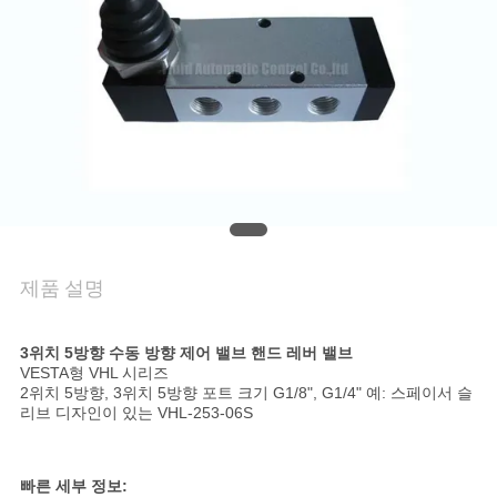
품
질
관
리
연
락
제품 설명
주
세
3위치 5방향 수동 방향 제어 밸브 핸드 레버 밸브
VESTA형 VHL 시리즈
요
2위치 5방향, 3위치 5방향 포트 크기 G1/8", G1/4" 예: 스페이서 슬
리브 디자인이 있는 VHL-253-06S
인
빠른 세부 정보: