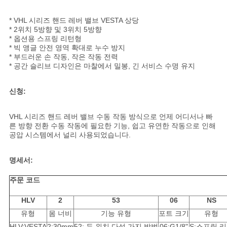
용
* VHL 시리즈 핸드 레버 밸브 VESTA 상당
문
* 2위치 5방향 및 3위치 5방향
* 옵션용 스프링 리턴형
을
* 빅 앵글 안전 영역 확대로 누수 방지
* 부드러운 손 작동, 작은 작동 전력
요
* 공간 슬리브 디자인은 마찰에서 밀봉, 긴 서비스 수명 유지
구
신청:
하
VHL 시리즈 핸드 레버 밸브 수동 작동 방식으로 언제 어디서나 빠
세
른 방향 전환 수동 작동에 필요한 기능, 쉽고 유연한 작동으로 인해
공압 시스템에서 널리 사용되었습니다.
요
명세서:
VR
주문 코드
SHOW
HLV
2
53
06
NS
유형
몸 너비
기능 유형
포트 크기
유형
HLV:VESTA
2:30mm
52: 두 위치 다섯 가지 방법
06:G1/8"
S:스프링 