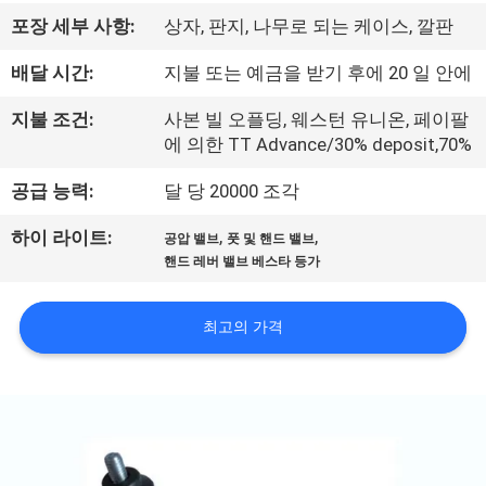
리
포장 세부 사항:
상자, 판지, 나무로 되는 케이스, 깔판
에
배달 시간:
지불 또는 예금을 받기 후에 20 일 안에
대
지불 조건:
사본 빌 오플딩, 웨스턴 유니온, 페이팔
에 의한 TT Advance/30% deposit,70%
하
공급 능력:
달 당 20000 조각
여
,
,
하이 라이트:
공압 밸브
풋 및 핸드 밸브
핸드 레버 밸브 베스타 등가
공
장
최고의 가격
여
행