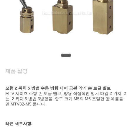
품
질
관
리
연
락
제품 설명
주
모형 2 위치 5 방법 수동 방향 제어 금관 악기 손 토글 벨브
세
MTV 시리즈 소형 손 토글 벨브, 양용 직접적인 임시 타입 2 위치, 2
는, 2 위치 5 방법 3방향을, 항구 크기 M5의 M6 조밀한 양 예를들
요
면 MTV32-M5 둡니다
인
빠른 세부사항: