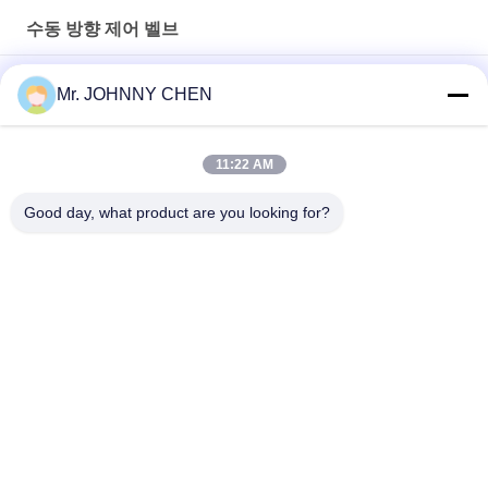
수동 방향 제어 벨브
3 위치 5 방법 수동 방향 제어 벨브 손 레버 벨브
Mr. JOHNNY CHEN
손 레버 압축 공기를 넣은 방향 제어 벨브 5 방법 PT1/4"
11:22 AM
2 위치 5 방법 압축 공기를 넣은 자동화 체계를 위한 조밀한 SFV 발
페달 벨브
Good day, what product are you looking for?
모든
솔레노이드 작동 방
2가지의 방법 압축 공
향 제어 벨브
기를 넣은 솔레노이
드 벨브
수동 방향 제어 벨브
산소 농축기 밸브
압축 공기를 넣은 순
기계적인 통제 벨브
서 조절 벨브