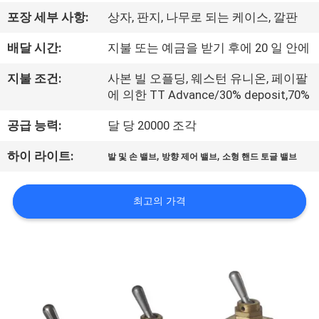
리
포장 세부 사항:
상자, 판지, 나무로 되는 케이스, 깔판
에
배달 시간:
지불 또는 예금을 받기 후에 20 일 안에
대
지불 조건:
사본 빌 오플딩, 웨스턴 유니온, 페이팔
에 의한 TT Advance/30% deposit,70%
하
공급 능력:
달 당 20000 조각
여
,
,
하이 라이트:
발 및 손 밸브
방향 제어 밸브
소형 핸드 토글 밸브
공
최고의 가격
장
여
행