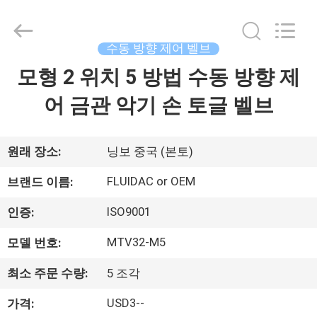
브
supplier.
Copyright
©
2013
수동 방향 제어 벨브
-
2026
FENGHUA
모형 2 위치 5 방법 수동 방향 제
집
FLUID
AUTOMATIC
CONTROL
어 금관 악기 손 토글 벨브
CO.,LTD.
All
제
Rights
Reserved.
품
원래 장소:
닝보 중국 (본토)
FLUIDAC or OEM
브랜드 이름:
동
ISO9001
인증:
영
MTV32-M5
모델 번호:
상
최소 주문 수량:
5 조각
USD3--
가격:
우