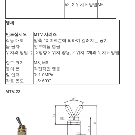
사
52: 2 위치 5 방법
M6
이
명세
트
만드십시오
MTV 시리즈
맵
작동 매체
압축 40 미크론에 의하여 걸러지는 공기
몸 물자
알루미늄 합금
위치와 방법 수
, 3방향 2 위치 양용, 2 위치 2개의 위치 5 방법
PRIVACY
항구 크기
M5, M6
POLICY
동의 본
직접적인 행동
일 압력
0~1.0MPa
작용 온도
– 5~60℃
MTV-22