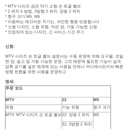
용
* MTV 시리즈 금관 악기 소형 손 토글 벨브
* 2 위치 5 방법, 3방향 2 위치, 양용 2 위치
문
* 항구 크기 M5, M6
* 이동하는 매끄러운 치기는, 과민한 행동 반응합니다
을
* 소형 디자인, 소형 유형, 작은 양, 가동 가능한 신청
* 안정되어 있는 디자인, 긴 서비스 기간 주기
요
신청:
구
MTV 시리즈 손 토글 벨브 설명서는 수동 운영에 의해 요구될, 조밀
하
한 양, 쉽고 및 가동 가능한 운영, 그것 때문에 필요한 기능이 넓게
압축 공기를 넣은 체계에 있는 사용일 언제나 어디에서든지의 빠른
세
방향 전환을 위한 사용을 운영하고
명세:
요
주문 코드
MTV
22
M5
VR
유형
기능 유형
항구 크기
SHOW
MTV: MTV 시리즈 손 토글 벨브
22: 양용 2 위치
M5
32: 3방향 2 위치