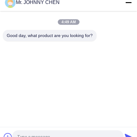
품
Mr. JOHNNY CHEN
질
관
4:49 AM
리
Good day, what product are you looking for?
모든
연
솔레노이드 작동 방
2가지의 방법 압축 공
락
향 제어 벨브
기를 넣은 솔레노이
드 벨브
주
수동 방향 제어 벨브
산소 농축기 밸브
세
압축 공기를 넣은 순
기계적인 통제 벨브
요
서 조절 벨브
펄스 제트 밸브
공기 유압 펌프
인