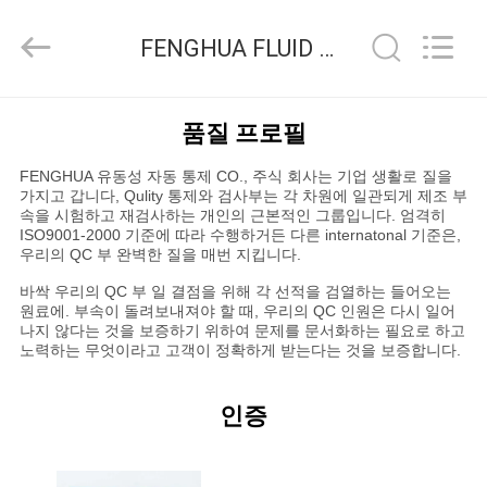
브
supplier.
Copyright
FENGHUA FLUID AUTOMATIC CONTROL CO.,LTD 품질 관리
©
2013
-
2026
FENGHUA
집
FLUID
품질 프로필
AUTOMATIC
CONTROL
CO.,LTD.
FENGHUA 유동성 자동 통제 CO., 주식 회사는 기업 생활로 질을
All
제
Rights
가지고 갑니다, Qulity 통제와 검사부는 각 차원에 일관되게 제조 부
Reserved.
속을 시험하고 재검사하는 개인의 근본적인 그룹입니다. 엄격히
품
ISO9001-2000 기준에 따라 수행하거든 다른 internatonal 기준은,
우리의 QC 부 완벽한 질을 매번 지킵니다.
바싹 우리의 QC 부 일 결점을 위해 각 선적을 검열하는 들어오는
동
원료에. 부속이 돌려보내져야 할 때, 우리의 QC 인원은 다시 일어
나지 않다는 것을 보증하기 위하여 문제를 문서화하는 필요로 하고
영
노력하는 무엇이라고 고객이 정확하게 받는다는 것을 보증합니다.
상
인증
우