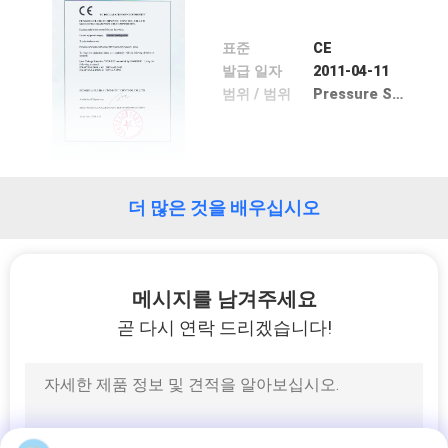
리
표준
CE
에
발급 일자
2011-04-11
범위 / 범위
Pressure Switch
대
하
여
더 많은 것을 배우십시오
공
장
메시지를 남겨주세요
곧 다시 연락 드리겠습니다!
여
행