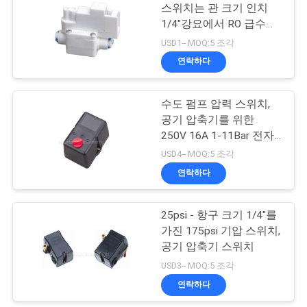
용
스위치는 관 크기 인치
1/4"강요에서 RO 급수정
문
15
화 체계를 위한 40psi 압
USD1-- MOQ:5 조각
력 단식합니다
을
연락하다
펄스 제트 밸브
요
수도 펌프 압력 스위치,
구
공기 압축기를 위한
250V 16A 1-11Bar 전자
하
스위치
USD4-- MOQ:5 조각
세
연락하다
15
요
25psi - 항구 크기 1/4"를
공기 유압 펌프
가진 175psi 기압 스위치,
VR
공기 압축기 스위치
SHOW
USD3-- MOQ:5 조각
연락하다