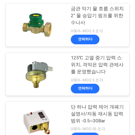
사
금관 악기 물 흐름 스위치
28
이
2" 물 승압기 펌프를 위한
압축 공기를 넣은 진
수나사
트
USD5-- MOQ:5 조각
동기
맵
연락하다
125℃ 고열 증기 압력 스
PRIVACY
위치, 격막은 압력 관제사
POLICY
를 운영했습니다
60
USD3-- MOQ:5 조각
압축 공기를 넣은 공
연락하다
기 실린더
단 하나 압력 제어 개폐기
설명서/자동 재시동 압력
범위 -0.5~30Bar
USD5-- MOQ:50 조각