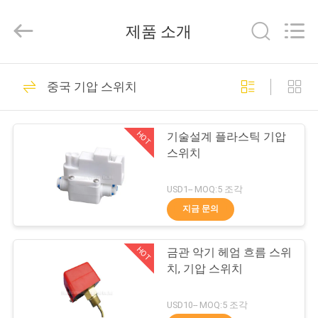
브
supplier.
Copyright
제품 소개
©
2013
-
2026
FENGHUA
집
32
FLUID
중국 기압 스위치
AUTOMATIC
솔레노이드 작동 방
CONTROL
CO.,LTD.
All
제
Rights
향 제어 벨브
Reserved.
HOT
기술설계 플라스틱 기압
품
스위치
USD1-- MOQ:5 조각
동
지금 문의
30
영
2가지의 방법 압축
HOT
금관 악기 헤엄 흐름 스위
상
치, 기압 스위치
공기를 넣은 솔레노
우
USD10-- MOQ:5 조각