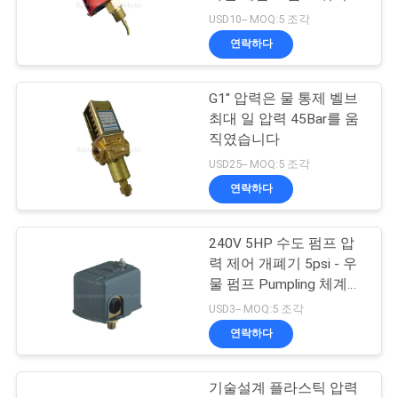
품
USD10-- MOQ:5 조각
질
연락하다
16
관
G1" 압력은 물 통제 벨브
리
기계적인 통제 벨브
최대 일 압력 45Bar를 움
직였습니다
연
USD25-- MOQ:5 조각
연락하다
락
주
240V 5HP 수도 펌프 압
17
력 제어 개폐기 5psi - 우
세
압축 공기를 넣은 순
물 펌프 Pumpling 체계를
위한 150psi
요
USD3-- MOQ:5 조각
서 조절 벨브
연락하다
인
기술설계 플라스틱 압력