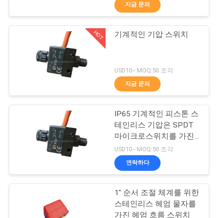
이드 벨브
지금 문의
리
에
HOT
기계적인 기압 스위치
21
대
수동 방향 제어 벨브
하
USD10-- MOQ:50 조각
지금 문의
여
IP65 기계적인 피스톤 스
공
테인리스 기압은 SPDT
마이크로스위치를 가진
장
12
개구부 1.0mm를 전환합
USD10-- MOQ:50 조각
니다
여
연락하다
산소 농축기 밸브
행
1" 순서 조절 체계를 위한
스테인리스 헤엄 물자를
가진 헤엄 흐름 스위치