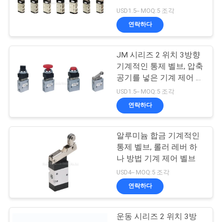
품
USD1.5-- MOQ:5 조각
질
연락하다
16
관
JM 시리즈 2 위치 3방향
리
기계적인 통제 벨브
기계적인 통제 벨브, 압축
공기를 넣은 기계 제어 벨
브
연
USD1.5-- MOQ:5 조각
연락하다
락
주
알루미늄 합금 기계적인
17
통제 벨브, 롤러 레버 하
세
압축 공기를 넣은 순
나 방법 기계 제어 벨브
요
USD4-- MOQ:5 조각
서 조절 벨브
연락하다
인
운동 시리즈 2 위치 3방