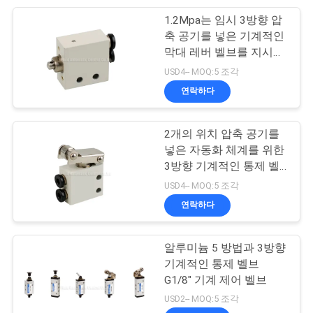
사
1.2Mpa는 임시 3방향 압
28
이
축 공기를 넣은 기계적인
압축 공기를 넣은 진
막대 레버 벨브를 지시합
트
니다
USD4-- MOQ:5 조각
동기
맵
연락하다
2개의 위치 압축 공기를
PRIVACY
넣은 자동화 체계를 위한
POLICY
3방향 기계적인 통제 벨
60
브
USD4-- MOQ:5 조각
압축 공기를 넣은 공
연락하다
기 실린더
알루미늄 5 방법과 3방향
기계적인 통제 벨브
G1/8" 기계 제어 벨브
USD2-- MOQ:5 조각