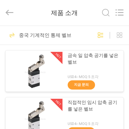
브
supplier.
Copyright
제품 소개
©
2013
-
2026
FENGHUA
집
32
FLUID
중국 기계적인 통제 벨브
AUTOMATIC
솔레노이드 작동 방
CONTROL
CO.,LTD.
All
제
Rights
향 제어 벨브
Reserved.
HOT
금속 일 압축 공기를 넣은
품
벨브
USD4-- MOQ:5 조각
동
지금 문의
30
영
2가지의 방법 압축
HOT
직접적인 임시 압축 공기
상
를 넣은 벨브
공기를 넣은 솔레노
우
USD4-- MOQ:5 조각