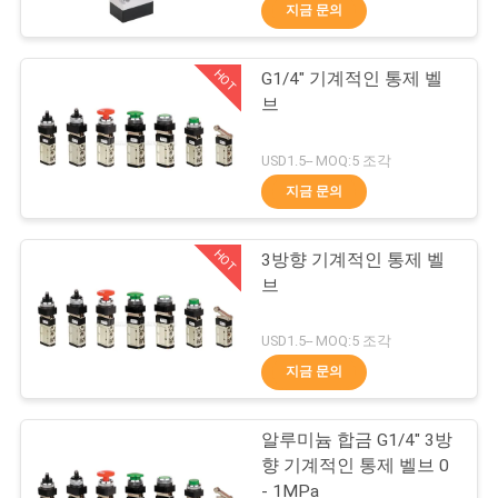
이드 벨브
지금 문의
리
에
HOT
G1/4" 기계적인 통제 벨
21
브
대
수동 방향 제어 벨브
하
USD1.5-- MOQ:5 조각
지금 문의
여
HOT
3방향 기계적인 통제 벨
공
브
장
12
USD1.5-- MOQ:5 조각
여
지금 문의
산소 농축기 밸브
행
알루미늄 합금 G1/4" 3방
향 기계적인 통제 벨브 0
- 1MPa