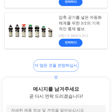
연락하다
25
공기 근원 처리 단위
압축 공기를 넣은 자동화
체계를 위한 3/2의 기계
적인 통제 벨브
USD1.5-- MOQ:5 조각
연락하다
20
더 많은 것을 전망하십시
공 압 튜브 피팅
오
메시지를 남겨주세요
곧 다시 연락 드리겠습니다!
29