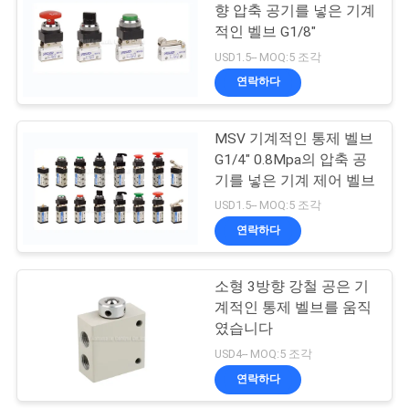
용
향 압축 공기를 넣은 기계
적인 벨브 G1/8"
문
15
USD1.5-- MOQ:5 조각
을
연락하다
펄스 제트 밸브
요
MSV 기계적인 통제 벨브
구
G1/4" 0.8Mpa의 압축 공
기를 넣은 기계 제어 벨브
하
USD1.5-- MOQ:5 조각
세
연락하다
15
요
소형 3방향 강철 공은 기
공기 유압 펌프
계적인 통제 벨브를 움직
VR
였습니다
SHOW
USD4-- MOQ:5 조각
연락하다