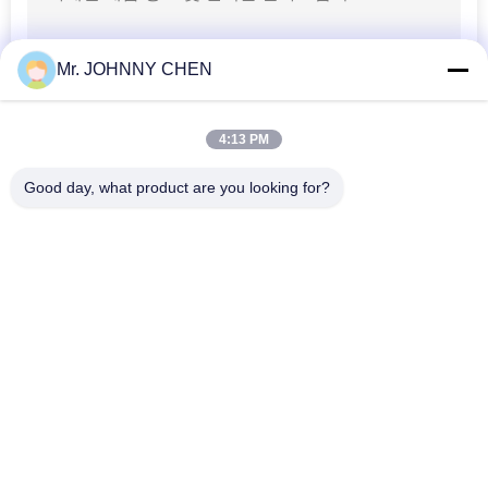
공 압 공기 호스
Mr. JOHNNY CHEN
4:13 PM
Good day, what product are you looking for?
모든
17
공 압 액세서리
솔레노이드 작동 방
2가지의 방법 압축 공
향 제어 벨브
기를 넣은 솔레노이
드 벨브
수동 방향 제어 벨브
산소 농축기 밸브
압축 공기를 넣은 순
기계적인 통제 벨브
서 조절 벨브
19