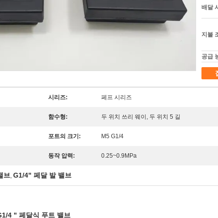
배달 
지불 
공급 
시리즈:
페프 시리즈
함수형:
두 위치 쓰리 웨이, 두 위치 5 길
포트의 크기:
M5 G1/4
동작 압력:
0.25~0.9MPa
밸브
G1/4" 페달 발 밸브
,
1/4 " 페달식 푸트 밸브