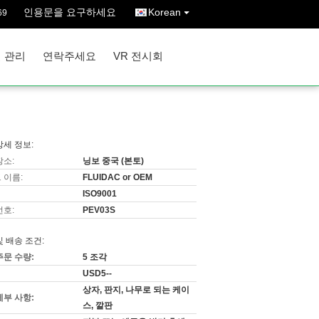
인용문을 요구하세요
Korean
69
 관리
연락주세요
VR 전시회
상세 정보:
장소:
닝보 중국 (본토)
 이름:
FLUIDAC or OEM
ISO9001
번호:
PEV03S
및 배송 조건:
주문 수량:
5 조각
USD5--
상자, 판지, 나무로 되는 케이
세부 사항:
스, 깔판