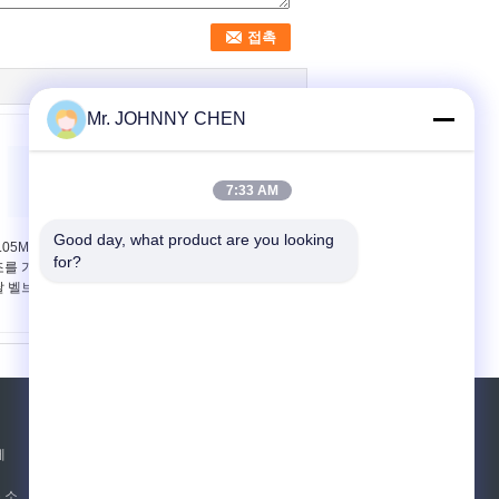
Mr. JOHNNY CHEN
7:33 AM
Good day, what product are you looking 
.05Mpa - 공간 소매 구
3 위치 4 방법 압축 공기
for?
를 가진 0.8MPa 발 페
를 넣은 수동 방향 제어
 벨브 2 위치 5 방법
손 엇바꾸기 벨브 G1/4 "
~G1/2"
견적 요청
레
보내십시오
 소