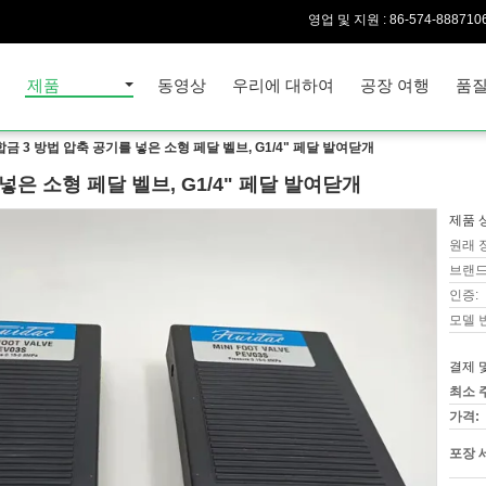
영업 및 지원 :
86-574-888710
집
제품
동영상
우리에 대하여
공장 여행
품질
금 3 방법 압축 공기를 넣은 소형 페달 벨브, G1/4" 페달 발여닫개
넣은 소형 페달 벨브, G1/4" 페달 발여닫개
제품 
원래 
브랜드
인증:
모델 
결제 
최소 
가격:
포장 