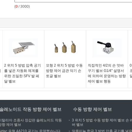
(
0
/ 3000)
2 위치 5 방법 압축 공기
모형 2 위치 5 방법 수동
직접적인 4/2의 손 엇바
0
법
를 넣은 자동화 체계를
방향 제어 금관 악기 손
꾸기 벨브 G1/4" 설명서
조
위한 조밀한 SFV 발 페
토글 벨브
에 의하여 운영하는 방향
달
달 벨브
제어 벨브 행동
솔레노이드 작동 방향 제어 벨브
수동 방향 제어 벨브
이탈리아 조종사 장갑판 솔레노이드 작동
3 위치 5 방법 수동 방향 제어 벨브 손 
방향 제어 벨브
버 벨브
Airtac 유형 4A210 공기는 운영했습니다
알루미늄 합금 3 방법 압축 공기를 넣은