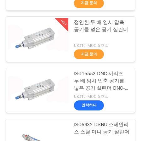
이드 벨브
지금 문의
리
에
HOT
정연한 두 배 임시 압축
21
공기를 넣은 공기 실린더
대
수동 방향 제어 벨브
하
USD10- MOQ:5 조각
지금 문의
여
ISO15552 DNC 시리즈
공
두 배 임시 압축 공기를
넣은 공기 실린더 DNC-
장
12
50-100-PPV-A
USD10- MOQ:5 조각
여
연락하다
산소 농축기 밸브
행
ISO6432 DSNU 스테인리
스 스틸 미니 공기 실린더