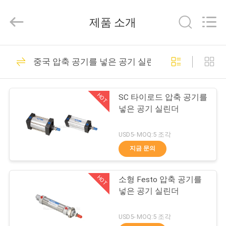
브
supplier.
Copyright
제품 소개
©
2013
-
2026
FENGHUA
집
32
FLUID
중국 압축 공기를 넣은 공기 실린더
AUTOMATIC
솔레노이드 작동 방
CONTROL
CO.,LTD.
All
제
Rights
향 제어 벨브
Reserved.
HOT
SC 타이로드 압축 공기를
품
넣은 공기 실린더
USD5- MOQ:5 조각
동
지금 문의
30
영
2가지의 방법 압축
HOT
소형 Festo 압축 공기를
상
넣은 공기 실린더
공기를 넣은 솔레노
우
USD5- MOQ:5 조각