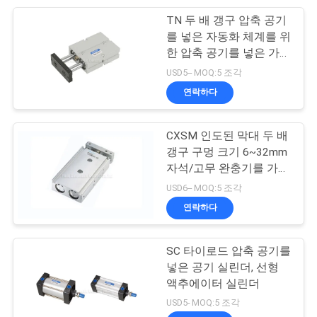
사
TN 두 배 갱구 압축 공기
28
이
를 넣은 자동화 체계를 위
압축 공기를 넣은 진
한 압축 공기를 넣은 가스
트
통 10mm - 32mm
USD5-- MOQ:5 조각
동기
맵
연락하다
CXSM 인도된 막대 두 배
PRIVACY
갱구 구멍 크기 6~32mm
POLICY
자석/고무 완충기를 가진
60
압축 공기를 넣은 공기 실
USD6-- MOQ:5 조각
압축 공기를 넣은 공
린더
연락하다
기 실린더
SC 타이로드 압축 공기를
넣은 공기 실린더, 선형
액추에이터 실린더
USD5- MOQ:5 조각