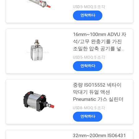
품
USD5- MOQ:5 조각
질
연락하다
16
관
16mm~100mm ADVU 자
리
기계적인 통제 벨브
석/고무 완충기를 가진
조밀한 압축 공기를 넣은
공기 실린더
연
USD5- MOQ:5 조각
연락하다
락
주
중량 ISO15552 넥타이
17
막대기 듀얼 액션
세
압축 공기를 넣은 순
Pneumatic 가스 실린더
요
USD8- MOQ:5 조각
서 조절 벨브
연락하다
인
32mm~200mm ISO6431