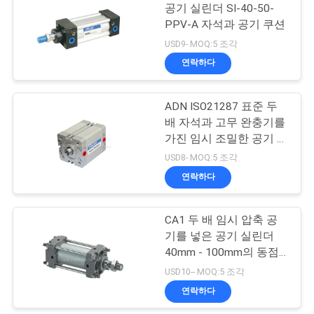
용
공기 실린더 SI-40-50-
PPV-A 자석과 공기 쿠션
문
15
USD9- MOQ:5 조각
을
연락하다
펄스 제트 밸브
요
ADN ISO21287 표준 두
구
배 자석과 고무 완충기를
가진 임시 조밀한 공기 실
하
린더
USD8- MOQ:5 조각
세
연락하다
15
요
CA1 두 배 임시 압축 공
공기 유압 펌프
기를 넣은 공기 실린더
VR
40mm - 100mm의 동점
막대 가스통
SHOW
USD10-- MOQ:5 조각
연락하다