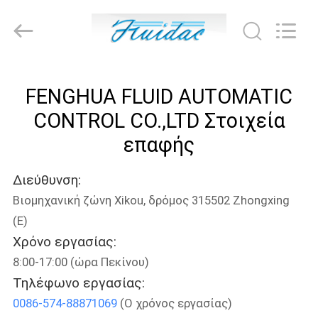
2026
FENGHUA
FLUID
AUTOMATIC
CONTROL
CO.,LTD.
All
ΣΠΊΤΙ
Rights
Reserved.
FENGHUA FLUID AUTOMATIC
ΠΡΟΪΌΝΤΑ
CONTROL CO.,LTD Στοιχεία
επαφής
ΒΊΝΤΕΟ
Διεύθυνση:
Βιομηχανική ζώνη Xikou, δρόμος 315502 Zhongxing
ΠΕΡΊΠΟΥ
(Ε)
ΕΜΕΊΣ
Χρόνο εργασίας:
8:00-17:00 (ώρα Πεκίνου)
ΓΎΡΟΣ
Τηλέφωνο εργασίας:
ΕΡΓΟΣΤΑΣΊΩΝ
0086-574-88871069
(Ο χρόνος εργασίας)