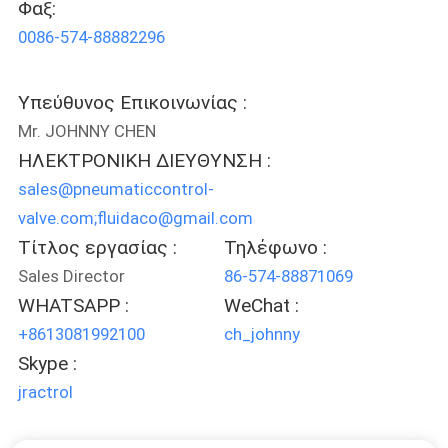
Φαξ:
0086-574-88882296
ΠΟΙΟΤΙΚΌΣ
ΈΛΕΓΧΟΣ
Υπεύθυνος Επικοινωνίας :
Mr. JOHNNY CHEN
ΜΑΣ
ΗΛΕΚΤΡΟΝΙΚΗ ΔΙΕΥΘΥΝΣΗ :
ΕΛΆΤΕ
sales@pneumaticcontrol-
ΣΕ
valve.com;fluidaco@gmail.com
ΕΠΑΦΉ
Τίτλος εργασίας :
Τηλέφωνο :
ΜΕ
Sales Director
86-574-88871069
WHATSAPP :
WeChat :
+8613081992100
ch_johnny
ΖΗΤΉΣΤΕ
Skype :
ΈΝΑ
jractrol
ΑΠΌΣΠΑΣΜΑ