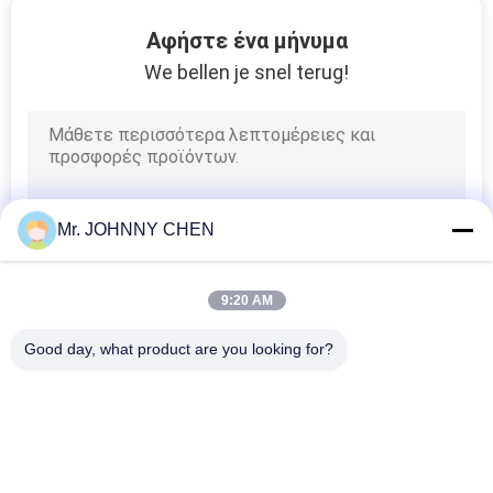
VR
Αφήστε ένα μήνυμα
SHOW
We bellen je snel terug!
SITEMAP
PRIVACY
Mr. JOHNNY CHEN
POLICY
9:20 AM
Good day, what product are you looking for?
Λαϊκή κατηγορία
Όλα
Σωληνοειδές - 
2 Πνευματική 
Χρησιμοποιημένη 
Βαλβίδα 
Κατευθυντική 
Σωληνοειδών 