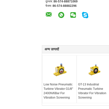
दूरभाष:
86-574-88871069
फैक्स:
86-574-88882296
अन्य उत्पादों
Low Noise Pneumatic
GT-13 Industrial
Turbine Vibrator G1/8"
Pneumatic Turbine
2400N/6Bar For
Vibrator For Vibration
Vibration Screening
Screening