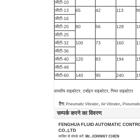
जीटी-10
जीटी-13
65
42
113
9
जीटी-16
जीटी-20
80
56
128
1
जीटी-25
जीटी-32
100
73
160
1
जीटी-36
जीटी-40
120
83
194
1
जीटी-48
जीटी-60
140
95
240
1
वायवीय वाइब्रेटर, टर्बाइन वाइब्रेटर, गियर वाइब्रेटर
,
,
टैग:
Pneumatic Vibrator
Air Vibrator
Pneumatic
सम्पर्क करने का विवरण
FENGHUA FLUID AUTOMATIC CONTR
CO.,LTD
व्यक्ति से संपर्क करें:
Mr. JOHNNY CHEN