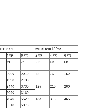
रापसारक बल
हवा की खपत L/मिनट
4 बार
6 बार
2 बार
4 बार
6 बार
एन
एन
Ltr.
Ltr.
Ltr.
2060
2910
48
75
152
1390
2400
2440
3730
125
210
280
2090
3160
4040
5520
188
315
465
3510
5070