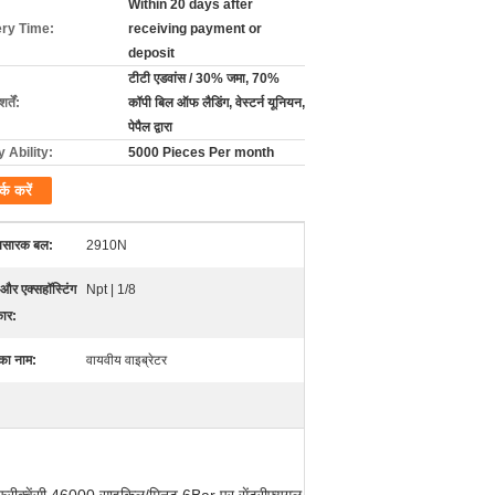
Within 20 days after
ery Time:
receiving payment or
deposit
टीटी एडवांस / 30% जमा, 70%
्तें:
कॉपी बिल ऑफ लैडिंग, वेस्टर्न यूनियन,
पेपैल द्वारा
 Ability:
5000 Pieces Per month
र्क करें
रापसारक बल:
2910N
और एक्सहॉस्टिंग
Npt | 1/8
कार:
 का नाम:
वायवीय वाइब्रेटर