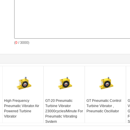
(
0
/ 3000)
High Frequency
GT-20 Pneumatic
GT Pneumatic Control
G
Pneumatic Vibrator Air
Turbine Vibrator
Turbine Vibrator ,
V
Powered Turbine
23000cycles/Minute For
Pneumatic Oscillator
G
Vibrator
Pneumatic Vibrating
F
System
S