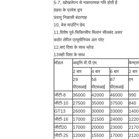
5-7, खोखलेपन से नकारात्मक गति होती है
8हवा के प्रवेश द्वार
9वायु निकासी बंदरगाह
10, बेस माउंटिंग छेद
11,विशेष पूर्व-चिकित्सीय मिलान सीलबंद असर
कठोर लेपित एल्यूमीनियम अंत प्लेट
12,बाएं दिशा के साथ थ्रेड
13सही दिशा के साथ
मॉडल
आवृत्ति वी.पी.एम.
केन्द्
2 बार
4 बार
6 बार
2 बार
29
58
87
एन
पीएसआई
पीएसआई
पीएसआई
जीटी-8
36000
42000
46000
990
जीटी-10
27500
35000
37500
840
GT13
26000
30000
33000
1400
जीटी-16
17000
21500
24000
1220
जीटी20
17000
20000
23000
2170
जीटी-25
12000
15500
17000
2120