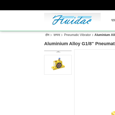
घ
होम
उत्पाद
Pneumatic Vibrator
Aluminium All
Aluminium Alloy G1/8" Pneumati