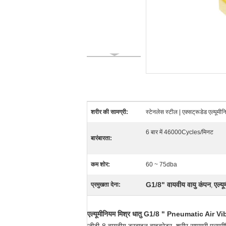
शरीर की सामग्री:
स्टेनलेस स्टील | एक्सट्रूडेड एल्यूमीन
6 बार में 46000Cycles/मिनट
बारंबारता:
कम शोर:
60 ~ 75dba
G1/8" वायवीय वायु कंपन
एल्य
प्रमुखता देना:
,
एल्यूमीनियम मिश्र धातु G1/8 " Pneumatic Air 