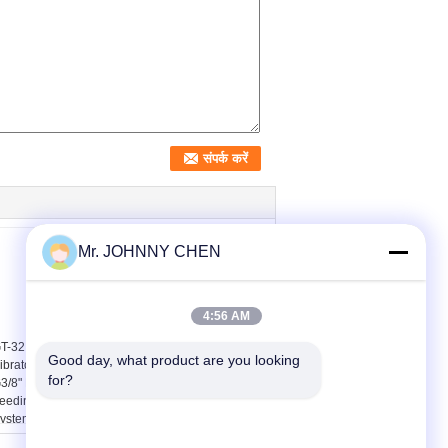
Mr. JOHNNY CHEN
4:56 AM
T-32 Pneumatic Gear
Industrial Feed Material
Good day, what product are you looking 
ibrator With Port Size
Conveyor Pneumatic
for?
3/8" For Industrial
Vibrator , GT Gear
eeding Conveyor
Vibrator
ystem