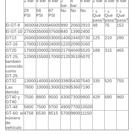
2 bar
4 bar
6 bar
2
4
6 bar
2 bar
4 bar
6 bar
bar
bar
29
58
87
No
No
No
- ¿
- ¿
- ¿
PSI
PSI
PSI
Qué
Qué
Qué
pasa?
pasa?
pasa?
El GT-8
36000
42000
46000
990
2060
2910
48
75
152
El GT-10
27500
35000
37500
840
1390
2400
GT13
26000
30000
33000
1400
2440
3730
125
210
280
GT-16
17000
21500
24000
1220
2090
3160
GT20
17000
20000
23000
2170
4040
5520
188
315
465
GT-25,
12000
15500
17000
2120
3510
5070
también
conocido
como
GT-25.
GT32
13000
14000
16000
3380
5430
7540
335
520
755
Las
7800
10000
13000
3290
5360
7190
demás:
GT40 y
7500
8800
9500
4300
7300
9800
428
680
960
GT40
GT-48
5800
7500
9700
4900
7700
10500
GT-60: el
4758
6530
8515
5700
9800
11150
número
de
vehículo