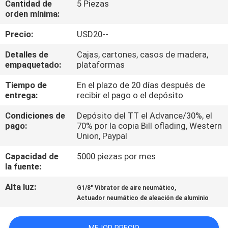
Cantidad de
5 Piezas
LA
orden mínima:
FÁBRICA
Precio:
USD20--
CONTROL
Detalles de
Cajas, cartones, casos de madera,
empaquetado:
plataformas
DE
Tiempo de
En el plazo de 20 días después de
CALIDAD
entrega:
recibir el pago o el depósito
Condiciones de
Depósito del TT el Advance/30%, el
ÉNTRENOS
pago:
70% por la copia Bill oflading, Western
Union, Paypal
EN
CONTACTO
Capacidad de
5000 piezas por mes
la fuente:
CON
Alta luz:
,
G1/8" Vibrator de aire neumático
Actuador neumático de aleación de aluminio
PIDA
UNA