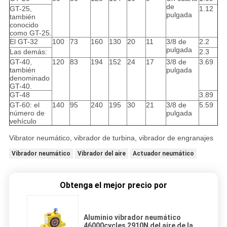
de
GT-25,
1.12
pulgada
también
conocido
como GT-25.
El GT-32
100
73
160
130
20
11
3/8 de
2.2
pulgada
Las demás:
2.3
GT-40,
120
83
194
152
24
17
3/8 de
3.69
también
pulgada
denominado
GT-40.
GT-48
3.89
GT-60: el
140
95
240
195
30
21
3/8 de
5.59
número de
pulgada
vehículo
Vibrator neumático, vibrador de turbina, vibrador de engranajes
Vibrador neumático
Vibrador del aire
Actuador neumático
Obtenga el mejor precio por
Aluminio vibrador neumático
46000cycles 2910N del aire de la