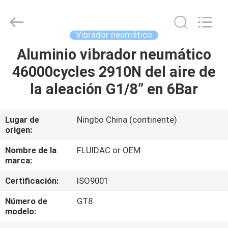
-
2026
FENGHUA
FLUID
AUTOMATIC
Vibrador neumático
CONTROL
CO.,LTD.
All
Aluminio vibrador neumático
HOGAR
Rights
Reserved.
46000cycles 2910N del aire de
PRODUCTOS
la aleación G1/8” en 6Bar
VIDEOS
Lugar de
Ningbo China (continente)
origen:
SOBRE
Nombre de la
FLUIDAC or OEM
marca:
NOSOTROS
Certificación:
ISO9001
VIAJE
Número de
GT8
modelo:
DE