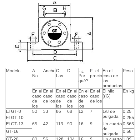
Modelo
A.
Ancho
C.
D
- ¿
F: el
En el
Peso
No
Las
Por
precio
caso de
qué?
los
productos
En el
En el
En el
En el
En el
En el
El hilo
En kg
caso
caso
caso
caso
caso
caso
((G)
de
de los
de
de
de
de los
los
los
los
los
El GT-8
50
33
86
68
12
7
1/8 de
0.25
pulgada
El GT-10
0.255
El GT-13
65
42
113
90
16
9
Un cuarto
0.565
de
GT-16
0.58
pulgada
GT-20
80
56
128
104
16
9
Un cuarto
1.09