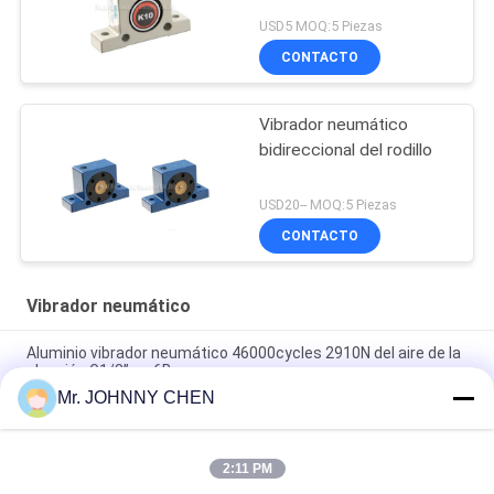
USD5 MOQ:5 Piezas
CONTACTO
Vibrador neumático
bidireccional del rodillo
USD20-- MOQ:5 Piezas
CONTACTO
Vibrador neumático
Aluminio vibrador neumático 46000cycles 2910N del aire de la
aleación G1/8” en 6Bar
Mr. JOHNNY CHEN
Vibrador neumático de poco ruido G1/8” 2400N/6Bar de la
turbina para la investigación de la vibración
2:11 PM
Vibrador neumático industrial de la turbina GT-13 para la