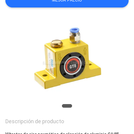
MEJOR PRECIO
CITA
VR
SHOW
MAPA
DEL
SITIO
PRIVACY
POLICY
Descripción de producto