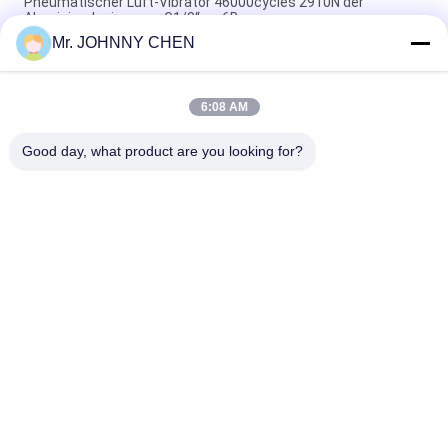
Pneumatischer Luft-Vibrator 46000cycles 2910N der
Aluminiumlegierungs-G1/8“ an 6Bar
Mr. JOHNNY CHEN
Lärmarmer pneumatischer Turbinen-Vibrator G1/8“
2400N/6Bar für Erschütterungs-Siebung
6:08 AM
Industrieller pneumatischer Vibrator der Turbinen-GT-13 für
Erschütterungs-Siebung
Good day, what product are you looking for?
Beliebte Kategorien
Alle
Solenoid-
2 Möglichkeits-
Behandeltes 
Pneumatisches 
Wegeventil
Magnetventil
Manuelles 
Sauerstoff-
Wegeventil
Verdichter-Ventil
Mechanisches 
Pneumatisches 
Regelventil
Fluss-Regelventil
Die Impulsfilter 
Lufthydraulische 
Ventil
Pumpe