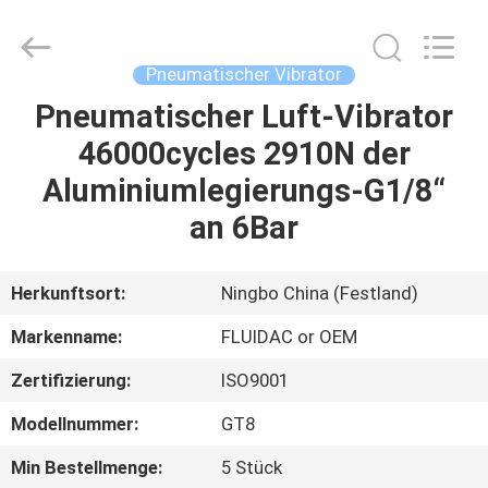
FENGHUA
FLUID
AUTOMATIC
CONTROL
CO.,LTD.
Pneumatischer Vibrator
All
Rights
Reserved.
Pneumatischer Luft-Vibrator
HAUS
46000cycles 2910N der
PRODUKTE
Aluminiumlegierungs-G1/8“
an 6Bar
VIDEOS
Herkunftsort:
Ningbo China (Festland)
ÜBER
Markenname:
FLUIDAC or OEM
UNS
Zertifizierung:
ISO9001
FABRIK-
Modellnummer:
GT8
AUSFLUG
Min Bestellmenge:
5 Stück