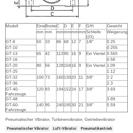
Modell
Eine
Breite
C
D
E
F
G/H
Gewicht
mm
mm
mm
mm
mm
mm
Schleife
Weigerung
((G)
GT-8
50
33
86
68
12
7
1/8"
0.25
GT-10
0.255
GT-13
65
42
113
90
16
9
Ein Viertel.
0.565
GT-16
0.58
GT-20
80
56
128
104
16
9
Ein Viertel.
1.09
GT-25
1.12
GT-32
100
73
160
130
20
11
3/8"
2.2
GT-36
2.3
GT-40-
120
83
194
152
24
17
3/8"
3.69
Fahrzeuge
GT-48
3.89
GT-60-
140
95
240
195
30
21
3/8"
5.59
Fahrzeuge
Pneumatischer Vibrator, Turbinenvibrator, Getriebevibrator
Pneumatischer Vibrator
Luft-Vibrator
Pneumatikantrieb