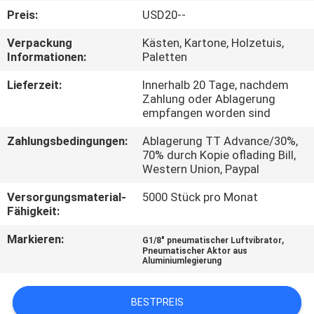
Preis:
USD20--
QUALITÄTSKONTROLLE
Verpackung
Kästen, Kartone, Holzetuis,
Informationen:
Paletten
TRETEN
Lieferzeit:
Innerhalb 20 Tage, nachdem
SIE
Zahlung oder Ablagerung
empfangen worden sind
MIT
Zahlungsbedingungen:
Ablagerung TT Advance/30%,
UNS
70% durch Kopie oflading Bill,
IN
Western Union, Paypal
VERBINDUNG
Versorgungsmaterial-
5000 Stück pro Monat
Fähigkeit:
FORDERN
Markieren:
,
G1/8" pneumatischer Luftvibrator
Pneumatischer Aktor aus
SIE EIN
Aluminiumlegierung
ZITAT
BESTPREIS