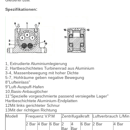
Gießerei usw.
Spezifikationen:
1, Extrudierte Aluminiumlegierung
2, Hartbeschichtetes Turbinenrad aus Aluminium
3-4, Massenbewegung mit hoher Dichte
5-7, Hohlräume geben negative Bewegung
8"Lufteinlass"
9"Luft-Auspuff-Hafen
10,Basis-Anbauglöcher
11"Spezielle vorgeschmierte passend versiegelte Lager"
Hartbeschichtete Aluminium-Endplatten
12Mit links gerichteter Schnur
13Mit der richtigen Richtung
Modell
Frequenz V.P.M
Zentrifugalkraft
Luftverbrauch L/Min
2 Bar
4 Bar
6 Bar
2
4
6 Bar
2 Bar
4 Bar
Bar
Bar