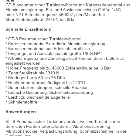
6Bar
GT-8 pneumatischer Turbinenvibrator mit Karosseriematerial aus
Aluminiumlegierung, Ein- und Auslassanschluss Größe 1/8G
oder NPT,Betriebsfrequenz 46000Zyklen/Minute bei
6Bar,Zentrifugalkraft 2910N bei 6Ba
Schnelle Einzelheiten:
* GT-8 Pneumatischer Turbinenvibrator
* Karosseriematerial Extrudierte Aluminiumlegierung
* Karosseriematerial aus Edelstahl erhältlich
* Eingangs- und Auslaufschachtelgröße 1/8 G,NPT
* Arbeitsfrequenz und Zentrifugalkraft können durch Luftdruck
eingestellt werden
* Hohe Frequenz bis zu 46000 Zyklen/Minute bei 6 Bar
* Zentrifugalkraft bis 2910 N
* Niedriger Lärm 60 bis 75 Dba
* Hochtemperaturbeständigkeit bis 120°C
* Sofort starten, stoppen, schnelle Reaktion
* Einfache Bedienung, Sicherheitsanwendung
* Leicht zu wechselnde Lagerteile
* Schmierstofffrei
Anwendungen:
GT-8 Pneumatischer Turbinenvibrator, weit verbreitet in den
Bereichen Fördermaterialförderer, Vibrationsscreening,
Vibrationshocker, Verpackungsfüllung, Schmelzschimmel in der