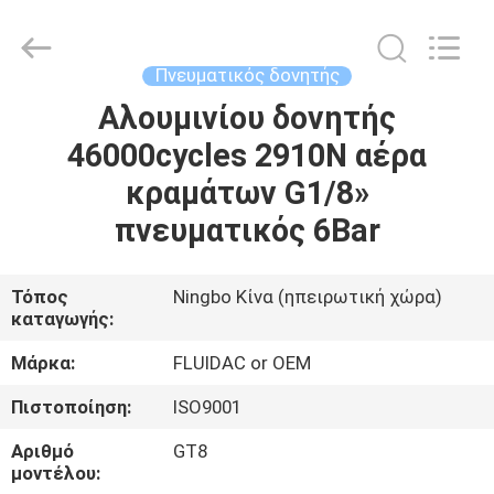
2026
FENGHUA
FLUID
AUTOMATIC
CONTROL
Πνευματικός δονητής
CO.,LTD.
All
Αλουμινίου δονητής
ΣΠΊΤΙ
Rights
Reserved.
46000cycles 2910N αέρα
ΠΡΟΪΌΝΤΑ
κραμάτων G1/8»
πνευματικός 6Bar
ΒΊΝΤΕΟ
Τόπος
Ningbo Κίνα (ηπειρωτική χώρα)
καταγωγής:
ΠΕΡΊΠΟΥ
ΕΜΕΊΣ
Μάρκα:
FLUIDAC or OEM
Πιστοποίηση:
ISO9001
ΓΎΡΟΣ
Αριθμό
GT8
ΕΡΓΟΣΤΑΣΊΩΝ
μοντέλου: