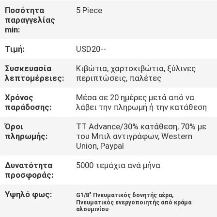
Ποσότητα
5 Piece
ΠΟΙΟΤΙΚΌΣ
παραγγελίας
min:
ΈΛΕΓΧΟΣ
Τιμή:
USD20--
ΜΑΣ
Συσκευασία
Κιβώτια, χαρτοκιβώτια, ξύλινες
λεπτομέρειες:
περιπτώσεις, παλέτες
ΕΛΆΤΕ
Χρόνος
Μέσα σε 20 ημέρες μετά από να
ΣΕ
παράδοσης:
λάβει την πληρωμή ή την κατάθεση
ΕΠΑΦΉ
Όροι
TT Advance/30% κατάθεση, 70% με
ΜΕ
πληρωμής:
του Μπιλ αντιγράφων, Western
Union, Paypal
ΖΗΤΉΣΤΕ
Δυνατότητα
5000 τεμάχια ανά μήνα
προσφοράς:
ΈΝΑ
Υψηλό φως:
,
ΑΠΌΣΠΑΣΜΑ
G1/8" Πνευματικός δονητής αέρα
Πνευματικός ενεργοποιητής από κράμα
αλουμινίου