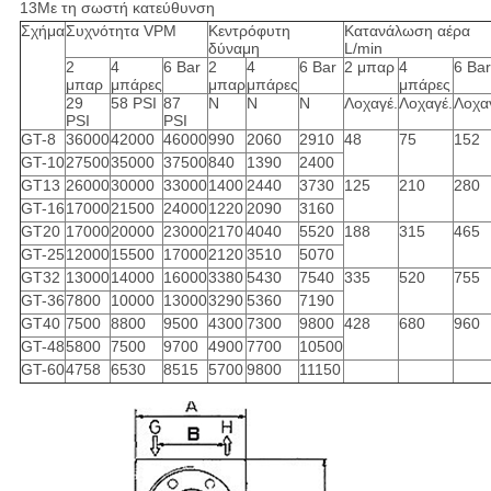
13Με τη σωστή κατεύθυνση
Σχήμα
Συχνότητα VPM
Κεντρόφυτη
Κατανάλωση αέρα
δύναμη
L/min
2
4
6 Bar
2
4
6 Bar
2 μπαρ
4
6 Bar
μπαρ
μπάρες
μπαρ
μπάρες
μπάρες
29
58 PSI
87
N
N
N
Λοχαγέ.
Λοχαγέ.
Λοχα
PSI
PSI
GT-8
36000
42000
46000
990
2060
2910
48
75
152
GT-10
27500
35000
37500
840
1390
2400
GT13
26000
30000
33000
1400
2440
3730
125
210
280
GT-16
17000
21500
24000
1220
2090
3160
GT20
17000
20000
23000
2170
4040
5520
188
315
465
GT-25
12000
15500
17000
2120
3510
5070
GT32
13000
14000
16000
3380
5430
7540
335
520
755
GT-36
7800
10000
13000
3290
5360
7190
GT40
7500
8800
9500
4300
7300
9800
428
680
960
GT-48
5800
7500
9700
4900
7700
10500
GT-60
4758
6530
8515
5700
9800
11150