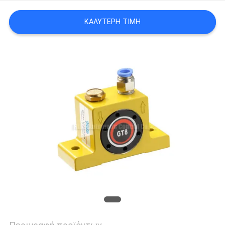
VR
ΚΑΛΎΤΕΡΗ ΤΙΜΉ
SHOW
SITEMAP
PRIVACY
POLICY