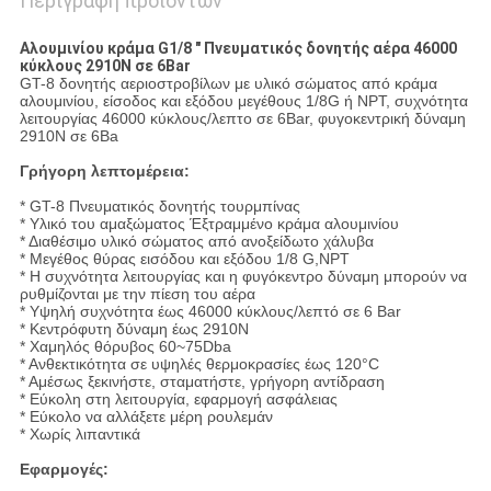
Περιγραφή προϊόντων
Αλουμινίου κράμα G1/8 " Πνευματικός δονητής αέρα 46000
κύκλους 2910N σε 6Bar
GT-8 δονητής αεριοστροβίλων με υλικό σώματος από κράμα
αλουμινίου, είσοδος και εξόδου μεγέθους 1/8G ή NPT, συχνότητα
λειτουργίας 46000 κύκλους/λεπτο σε 6Bar, φυγοκεντρική δύναμη
2910N σε 6Ba
Γρήγορη λεπτομέρεια:
* GT-8 Πνευματικός δονητής τουρμπίνας
* Υλικό του αμαξώματος Έξτραμμένο κράμα αλουμινίου
* Διαθέσιμο υλικό σώματος από ανοξείδωτο χάλυβα
* Μεγέθος θύρας εισόδου και εξόδου 1/8 G,NPT
* Η συχνότητα λειτουργίας και η φυγόκεντρο δύναμη μπορούν να
ρυθμίζονται με την πίεση του αέρα
* Υψηλή συχνότητα έως 46000 κύκλους/λεπτό σε 6 Bar
* Κεντρόφυτη δύναμη έως 2910N
* Χαμηλός θόρυβος 60~75Dba
* Ανθεκτικότητα σε υψηλές θερμοκρασίες έως 120°C
* Αμέσως ξεκινήστε, σταματήστε, γρήγορη αντίδραση
* Εύκολη στη λειτουργία, εφαρμογή ασφάλειας
* Εύκολο να αλλάξετε μέρη ρουλεμάν
* Χωρίς λιπαντικά
Εφαρμογές: