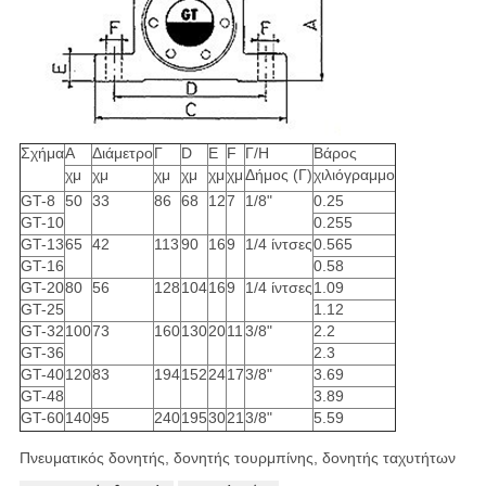
Σχήμα
Α
Διάμετρο
Γ
D
Ε
F
Γ/Η
Βάρος
χμ
χμ
χμ
χμ
χμ
χμ
Δήμος (Γ)
χιλιόγραμμο
GT-8
50
33
86
68
12
7
1/8"
0.25
GT-10
0.255
GT-13
65
42
113
90
16
9
1/4 ίντσες
0.565
GT-16
0.58
GT-20
80
56
128
104
16
9
1/4 ίντσες
1.09
GT-25
1.12
GT-32
100
73
160
130
20
11
3/8"
2.2
GT-36
2.3
GT-40
120
83
194
152
24
17
3/8"
3.69
GT-48
3.89
GT-60
140
95
240
195
30
21
3/8"
5.59
Πνευματικός δονητής, δονητής τουρμπίνης, δονητής ταχυτήτων