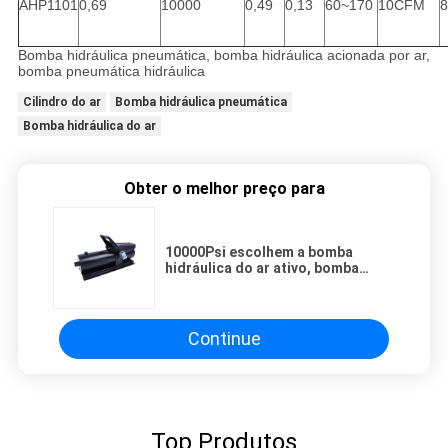
AHP1101
0,69
10000
0,49
0,13
60~170
10CFM
8
Bomba hidráulica pneumática, bomba hidráulica acionada por ar,
bomba pneumática hidráulica
Cilindro do ar
Bomba hidráulica pneumática
Bomba hidráulica do ar
Obter o melhor preço para
10000Psi escolhem a bomba
hidráulica do ar ativo, bomba
hidráulica do ar do pedal do pé da
capacidade do óleo 0.69L
Continue
Top Produtos