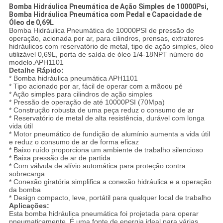
Bomba Hidráulica Pneumática de Ação Simples de 10000Psi,
Bomba Hidráulica Pneumática com Pedal e Capacidade de
Óleo de 0,69L
Bomba Hidráulica Pneumática de 10000PSI de pressão de
operação, acionada por ar, para cilindros, prensas, extratores
hidráulicos com reservatório de metal, tipo de ação simples, óleo
utilizável 0,69L, porta de saída de óleo 1/4-18NPT número do
modelo.APH1101
Detalhe Rápido:
* Bomba hidráulica pneumática APH1101
* Tipo acionado por ar, fácil de operar com a mãoou pé
* Ação simples para cilindros de ação simples
* Pressão de operação de até 10000PSI (70Mpa)
* Construção robusta de uma peça reduz o consumo de ar
* Reservatório de metal de alta resistência, durável com longa
vida útil
* Motor pneumático de fundição de alumínio aumenta a vida útil
e reduz o consumo de ar de forma eficaz
* Baixo ruído proporciona um ambiente de trabalho silencioso
* Baixa pressão de ar de partida
* Com válvula de alívio automática para proteção contra
sobrecarga
* Conexão giratória simplifica a conexão hidráulica e a operação
da bomba
* Design compacto, leve, portátil para qualquer local de trabalho
Aplicações:
Esta bomba hidráulica pneumática foi projetada para operar
pneumaticamente. É uma fonte de energia ideal para várias