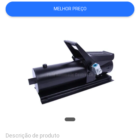
SHOW
MELHOR PREÇO
MAPA
DO
SITE
PRIVACY
POLICY
Descrição de produto