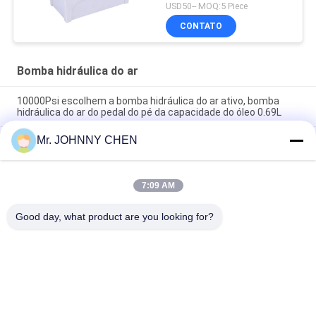
USD50-- MOQ:5 Piece
CONTATO
Bomba hidráulica do ar
10000Psi escolhem a bomba hidráulica do ar ativo, bomba
hidráulica do ar do pedal do pé da capacidade do óleo 0.69L
Mr. JOHNNY CHEN
bomba hidráulica do ar da pressão de funcionamento 70Mpa
da capacidade do óleo 1.7L para ram hidráulicas
3.2L a bomba hidráulica 3/8-18NPT do ar portátil da pressão
7:09 AM
de funcionamento do reservatório 10000PSI escolhe a
actuação
Good day, what product are you looking for?
Categorias populares
Todos
Solenóide - Válvula 
Válvula De 
De Controle 
Solenóide 
Direcional Operada
Pneumática De 2 