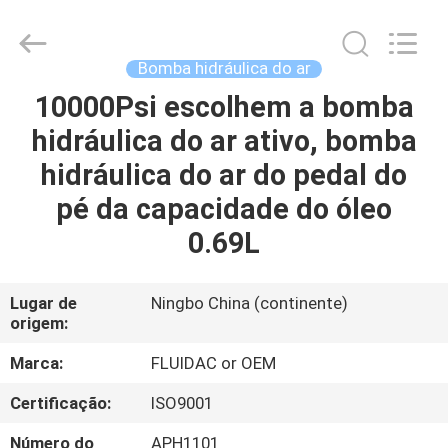
-
2026
FENGHUA
FLUID
AUTOMATIC
Bomba hidráulica do ar
CONTROL
CO.,LTD.
All
10000Psi escolhem a bomba
CASA
Rights
Reserved.
hidráulica do ar ativo, bomba
PRODUTOS
hidráulica do ar do pedal do
pé da capacidade do óleo
VÍDEOS
0.69L
SOBRE
Lugar de
Ningbo China (continente)
origem:
NÓS
Marca:
FLUIDAC or OEM
EXCURSÃO
Certificação:
ISO9001
DA
Número do
APH1101