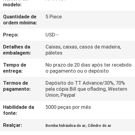
FÁBRICA
modelo:
Quantidade de
5 Piece
CONTROLE
ordem mínima:
DA
Preço:
USD--
QUALIDADE
Detalhes da
Caixas, caixas, casos de madeira,
embalagem:
páletes
CONTACTE-
Tempo de
No prazo de 20 dias após ter recebido
entrega:
o pagamento ou o depósito
NOS
Termos de
Depósito do TT Advance/30%, 70%
pagamento:
pela cópia Bill que oflading, Western
PEÇA
Union, Paypal
UMAS
Habilidade da
5000 peças por mês
CITAÇÕES
fonte:
Realçar:
,
Bomba hidráulica do ar
Cilindro do ar
VR