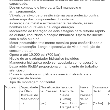
capacidade.
Design compacto e leve para fácil manuseio e
armazenamento.
Válvula de alívio de pressão interna para proteção contra
sobrecarga dos componentes do sistema.
A carcaça de metal é extremamente resistente, essas
bombas são duráveis e de longa duração.
Mecanismo de liberação de dois estágios para retorno rápido
do cilindro, reduzindo o choque hidráulico. Opera facilmente
com a mão ou o pé.
Motor pneumático totalmente metálico para confiabilidade e
fácil manutenção. Longa expectativa de vida e redução do
consumo de ar
Opera a até 10.000 psi (700 bar).
Nipple de ar e adaptador hidráulico incluídos
Mangueira hidráulica pode ser acoplada como acessório
Baixo ruído 85dBA proporciona um ambiente de trabalho
silencioso
Conexão giratória simplifica a conexão hidráulica e a
operação da bomba
Tipo de montagem horizontal
Modelo
Capacidade
Classificação
Taxa de
Faixa
Consumo
T
de Óleo
de Pressão
Fluxo de
de
de Ar.
d
Utilizável do
Saída
Pressão
Reservatório
(L/min)
de Ar
(L)
(psi)
Sem
Com
(psi)
(Scfm)
(
Carga
Carga