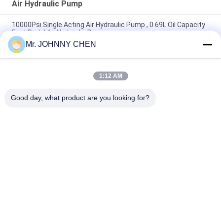
Air Hydraulic Pump
10000Psi Single Acting Air Hydraulic Pump , 0.69L Oil Capacity
Foot Pedal Air Hydraulic Pump
Mr. JOHNNY CHEN
1.7L Oil Capacity Operating Pressure 70Mpa Air Hydraulic
Pump For Hydraulic Rams
1:12 AM
3.2L Reservoir 10000PSI Operating Pressure Portable Air
Hydraulic Pump 3/8-18NPT Single Acting
Good day, what product are you looking for?
সব
Solenoid Operated 
2 Way Pneumatic 
Directional Control 
Solenoid Valve
Valve
Manual Directional 
অক্সিজেন কনসেন্টেটর ভালভ
Control Valve
Mechanical Control 
Pneumatic Flow 
Valve
Control Valve