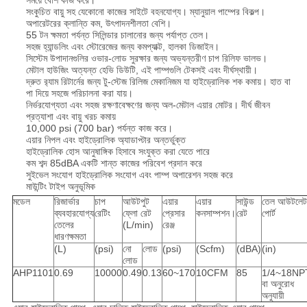
সময়ে বেশি কাজ করে।
সংকুচিত বায়ু সহ যেকোনো কাজের সাইটে বহনযোগ্য। ম্যানুয়াল পাম্পের বিকল্প।
অপারেটরের ক্লান্তি কম, উৎপাদনশীলতা বেশি।
55 টন ক্ষমতা পর্যন্ত সিলিন্ডার চালানোর জন্য পর্যাপ্ত তেল।
সহজ হ্যান্ডলিং এবং স্টোরেজের জন্য কমপ্যাক্ট, হালকা ডিজাইন।
সিস্টেম উপাদানগুলির ওভার-লোড সুরক্ষার জন্য অভ্যন্তরীণ চাপ রিলিফ ভালভ।
মেটাল হাউজিং অত্যন্ত হেভি ডিউটি, এই পাম্পগুলি টেকসই এবং দীর্ঘস্থায়ী।
দ্রুত র‍্যাম রিটার্নের জন্য টু-স্টেজ রিলিজ মেকানিজম যা হাইড্রোলিক শক কমায়। হাত বা
পা দিয়ে সহজে পরিচালনা করা যায়।
নির্ভরযোগ্যতা এবং সহজ রক্ষণাবেক্ষণের জন্য অল-মেটাল এয়ার মোটর। দীর্ঘ জীবন
প্রত্যাশা এবং বায়ু খরচ কমায়
10,000 psi (700 bar) পর্যন্ত কাজ করে।
এয়ার নিপল এবং হাইড্রোলিক অ্যাডাপ্টার অন্তর্ভুক্ত
হাইড্রোলিক হোস আনুষাঙ্গিক হিসাবে সংযুক্ত করা যেতে পারে
কম শব্দ 85dBA একটি শান্ত কাজের পরিবেশ প্রদান করে
সুইভেল সংযোগ হাইড্রোলিক সংযোগ এবং পাম্প অপারেশন সহজ করে
মাউন্টিং টাইপ অনুভূমিক
মডেল
রিজার্ভার
চাপ
আউটপুট
এয়ার
এয়ার
সাউন্ড
তেল আউটলেট
ব্যবহারযোগ্য
রেটিং
ফ্লো রেট
প্রেসার
কনসাম্পশন।
রেট
পোর্ট
তেলের
(L/min)
রেঞ্জ
ধারণক্ষমতা
(L)
(psi)
নো
লোড
(psi)
(Scfm)
(dBA)
(in)
লোড
AHP1101
0.69
10000
0.49
0.13
60~170
10CFM
85
1/4~18NP
বা অনুরোধ
অনুযায়ী