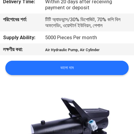
Delivery Time:
Within 20 days after receiving
payment or deposit
মান
পরিশোধের শর্ত:
টিটি অ্যাডভান্স/30% ডিপোজিট, 70% কপি বিল
নিয়ন্ত্রণ
অফলেডিং, ওয়েস্টার্ন ইউনিয়ন, পেপাল
Supply Ability:
5000 Pieces Per month
যোগাযোগ
লক্ষণীয় করা:
,
Air Hydraulic Pump
Air Cylinder
করুন
ভালো দাম
উদ্ধৃতির
জন্য
আবেদন
VR
SHOW