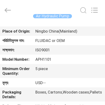
2026
FENGHUA
FLUID
AUTOMATIC
CONTROL
Air Hydraulic Pump
CO.,LTD.
All
Rights
বাড়ি
Reserved.
Place of Origin:
Ningbo China(Mainland)
পণ্য
পরিচিতিমুলক নাম:
FLUIDAC or OEM
সাক্ষ্যদান:
ISO9001
ভিডিও
Model Number:
APH1101
Minimum Order
5 piece
আমাদের
Quantity:
সম্পর্কে
মূল্য:
USD--
Packaging
Boxes, Cartons,Wooden cases,Pallets
কারখানা
Details:
ভ্রমণ