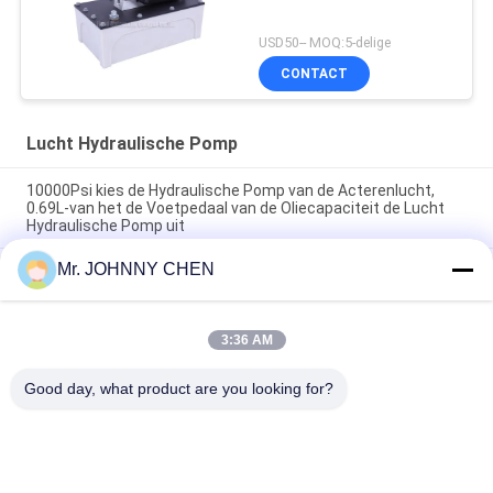
USD50-- MOQ:5-delige
CONTACT
Lucht Hydraulische Pomp
10000Psi kies de Hydraulische Pomp van de Acterenlucht,
0.69L-van het de Voetpedaal van de Oliecapaciteit de Lucht
Hydraulische Pomp uit
Mr. JOHNNY CHEN
1.7L van de de Werkende Druk70mpa Lucht van de
oliecapaciteit de Hydraulische Pomp voor Hydraulische
Rammen
3:36 AM
3.2L kiest de Draagbare de Lucht Hydraulische Pomp 3/8-
18NPT van de reservoir10000psi Werkende Druk Acteren uit
Good day, what product are you looking for?
populaire categorieën
Alle