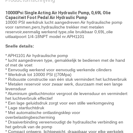
10000Psi Single Acting Air Hydraulic Pump, 0,69L Olie
Capaciteit Foot Pedal Air Hydraulic Pump
10000 PSI werkdruk lucht aangedreven Air hydraulische pomp
voor rammen,pers,hydraulische trekker met metalen
reservoir,eenmalig werkend type,olie bruikbaar 0,69L,olie
uitlaatpoort 1/4-18NPT model nr.APH1101
Snelle details:
* APH1101 Air hydraulische pomp
* lucht aangedreven type, gemakkelijk te bedienen met de hand
of met de voet
* Eenvoudig werkend voor eenvoudig werkende cilinders
* Werkdruk tot 10000 PSI ((70Mpa)
* Robuuste constructie van één stuk vermindert het luchtverbruik
* Metalen reservoir voor zwaar werk, duurzaam met een lange
levensduur
* Aluminium gietluchtmotor vergroot de levensduur en vermindert
het luchtverbruik effectief
* Een lage geluidsdruk zorgt voor een stille werkomgeving
* Lage startluchtdruk
* Met automatische ontlastingsklep voor
overbelastingbescherming
* Draaiverbinding vereenvoudigt de hydraulische verbinding en
het gebruik van de pomp
* Compact ontwerp, lichtgewicht, draagbaar voor elke werkplek