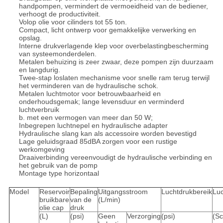
handpompen, vermindert de vermoeidheid van de bediener,
verhoogt de productiviteit.
Volop olie voor cilinders tot 55 ton.
Compact, licht ontwerp voor gemakkelijke verwerking en
opslag.
Interne drukverlagende klep voor overbelastingbescherming
van systeemonderdelen.
Metalen behuizing is zeer zwaar, deze pompen zijn duurzaam
en langdurig.
Twee-stap loslaten mechanisme voor snelle ram terug terwijl
het verminderen van de hydraulische schok.
Metalen luchtmotor voor betrouwbaarheid en
onderhoudsgemak; lange levensduur en verminderd
luchtverbruik
b. met een vermogen van meer dan 50 W;
Inbegrepen luchtnepel en hydraulische adapter
Hydraulische slang kan als accessoire worden bevestigd
Lage geluidsgraad 85dBA zorgen voor een rustige
werkomgeving
Draaiverbinding vereenvoudigt de hydraulische verbinding en
het gebruik van de pomp
Montage type horizontaal
Model
Reservoir
Bepaling
Uitgangsstroom
Luchtdrukbereik
Luc
bruikbare
van de
(L/min)
olie cap
druk
(L)
(psi)
Geen
Verzorging
(psi)
(Sc