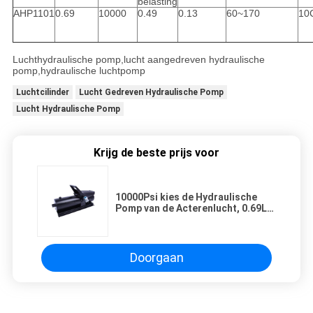
belasting
AHP1101
0.69
10000
0.49
0.13
60~170
10
Luchthydraulische pomp,lucht aangedreven hydraulische
pomp,hydraulische luchtpomp
Luchtcilinder
Lucht Gedreven Hydraulische Pomp
Lucht Hydraulische Pomp
Krijg de beste prijs voor
10000Psi kies de Hydraulische
Pomp van de Acterenlucht, 0.69L-
van het de Voetpedaal van de
Oliecapaciteit de Lucht
Hydraulische Pomp uit
Doorgaan