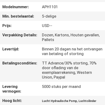
KWALITEITSCONTROLE
Modelnummer:
APH1101
CONTACTEER
Min. bestelaantal:
5-delige
ONS
Prijs:
USD--
Verpakking Details:
Dozen, Kartons, Houten gevallen,
VERZOEK
Pallets
OM EEN
Levertijd:
Binnen 20 dagen na het ontvangen
van betaling of storting
CITAAT
Betalingscondities:
TT Advance/30% storting, 70%
door oflading van de
VR
exemplaarrekening, Western
Union, Paypal
SHOW
Levering
5000 stuks per maand
vermogen:
SITEMAP
Hoog licht:
,
Lucht Hydraulische Pomp
Luchtcilinder