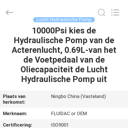
2026
FENGHUA
FLUID
AUTOMATIC
CONTROL
Lucht Hydraulische Pomp
CO.,LTD.
All
10000Psi kies de
HUIS
Rights
Reserved.
Hydraulische Pomp van de
PRODUCTEN
Acterenlucht, 0.69L-van het
de Voetpedaal van de
VIDEOS
Oliecapaciteit de Lucht
Hydraulische Pomp uit
ONGEVEER
ONS
Plaats van
Ningbo China (Vasteland)
herkomst:
FABRIEKSREIS
Merknaam:
FLUIDAC or OEM
Certificering:
ISO9001