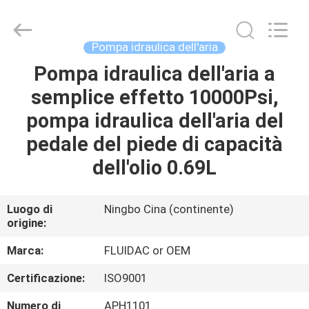
-
2026
FENGHUA
FLUID
AUTOMATIC
Pompa idraulica dell'aria
CONTROL
CO.,LTD.
Pompa idraulica dell'aria a
CASA
All
Rights
Reserved.
semplice effetto 10000Psi,
PRODOTTI
pompa idraulica dell'aria del
pedale del piede di capacità
VIDEO
dell'olio 0.69L
CIRCA
Luogo di
Ningbo Cina (continente)
origine:
NOI
Marca:
FLUIDAC or OEM
GIRO
Certificazione:
ISO9001
DELLA
Numero di
APH1101