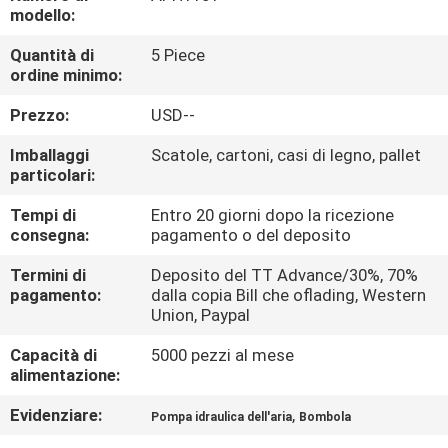
FABBRICA
modello:
Quantità di
5 Piece
CONTROLLO
ordine minimo:
DI
Prezzo:
USD--
QUALITÀ
Imballaggi
Scatole, cartoni, casi di legno, pallet
particolari:
CONTATTICI
Tempi di
Entro 20 giorni dopo la ricezione
consegna:
pagamento o del deposito
RICHIEDA
Termini di
Deposito del TT Advance/30%, 70%
pagamento:
dalla copia Bill che oflading, Western
UNA
Union, Paypal
CITAZIONE
Capacità di
5000 pezzi al mese
alimentazione:
VR
Evidenziare:
,
Pompa idraulica dell'aria
Bombola
SHOW