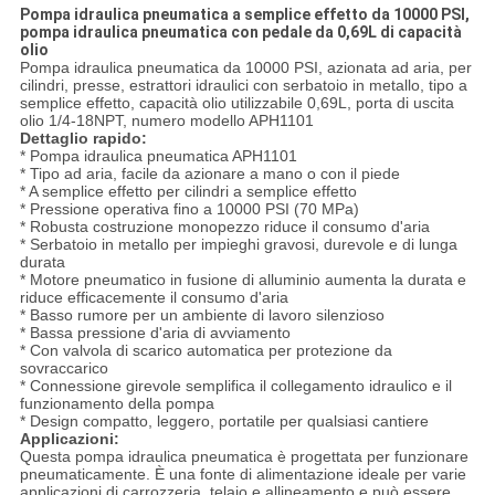
Pompa idraulica pneumatica a semplice effetto da 10000 PSI,
pompa idraulica pneumatica con pedale da 0,69L di capacità
olio
Pompa idraulica pneumatica da 10000 PSI, azionata ad aria, per
cilindri, presse, estrattori idraulici con serbatoio in metallo, tipo a
semplice effetto, capacità olio utilizzabile 0,69L, porta di uscita
olio 1/4-18NPT, numero modello APH1101
Dettaglio rapido:
* Pompa idraulica pneumatica APH1101
* Tipo ad aria, facile da azionare a mano o con il piede
* A semplice effetto per cilindri a semplice effetto
* Pressione operativa fino a 10000 PSI (70 MPa)
* Robusta costruzione monopezzo riduce il consumo d'aria
* Serbatoio in metallo per impieghi gravosi, durevole e di lunga
durata
* Motore pneumatico in fusione di alluminio aumenta la durata e
riduce efficacemente il consumo d'aria
* Basso rumore per un ambiente di lavoro silenzioso
* Bassa pressione d'aria di avviamento
* Con valvola di scarico automatica per protezione da
sovraccarico
* Connessione girevole semplifica il collegamento idraulico e il
funzionamento della pompa
* Design compatto, leggero, portatile per qualsiasi cantiere
Applicazioni:
Questa pompa idraulica pneumatica è progettata per funzionare
pneumaticamente. È una fonte di alimentazione ideale per varie
applicazioni di carrozzeria, telaio e allineamento e può essere