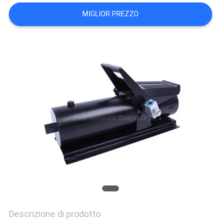
MIGLIOR PREZZO
MAPPA
DEL
SITO
PRIVACY
POLICY
Descrizione di prodotto