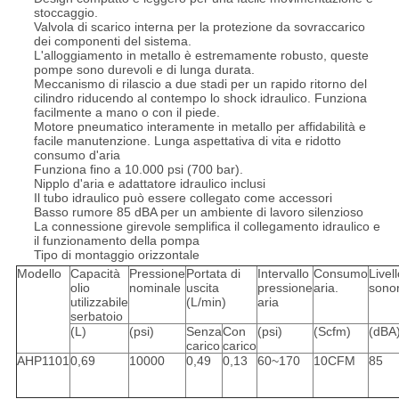
stoccaggio.
Valvola di scarico interna per la protezione da sovraccarico
dei componenti del sistema.
L'alloggiamento in metallo è estremamente robusto, queste
pompe sono durevoli e di lunga durata.
Meccanismo di rilascio a due stadi per un rapido ritorno del
cilindro riducendo al contempo lo shock idraulico. Funziona
facilmente a mano o con il piede.
Motore pneumatico interamente in metallo per affidabilità e
facile manutenzione. Lunga aspettativa di vita e ridotto
consumo d'aria
Funziona fino a 10.000 psi (700 bar).
Nipplo d'aria e adattatore idraulico inclusi
Il tubo idraulico può essere collegato come accessori
Basso rumore 85 dBA per un ambiente di lavoro silenzioso
La connessione girevole semplifica il collegamento idraulico e
il funzionamento della pompa
Tipo di montaggio orizzontale
Modello
Capacità
Pressione
Portata di
Intervallo
Consumo
Livel
olio
nominale
uscita
pressione
aria.
sono
utilizzabile
(L/min)
aria
serbatoio
(L)
(psi)
Senza
Con
(psi)
(Scfm)
(dBA
carico
carico
AHP1101
0,69
10000
0,49
0,13
60~170
10CFM
85