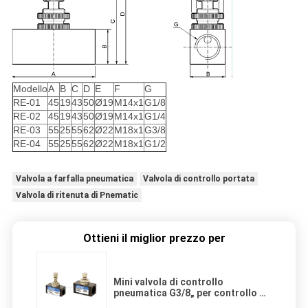
Modello
A
B
C
D
E
F
G
RE-01
45
19
43
50
Ø19
M14x1
G1/8
RE-02
45
19
43
50
Ø19
M14x1
G1/4
RE-03
55
25
55
62
Ø22
M18x1
G3/8
RE-04
55
25
55
62
Ø22
M18x1
G1/2
Valvola a farfalla pneumatica
Valvola di controllo portata
Valvola di ritenuta di Pnematic
Ottieni il miglior prezzo per
Mini valvola di controllo
pneumatica G3/8„ per controllo di
velocità e di flusso