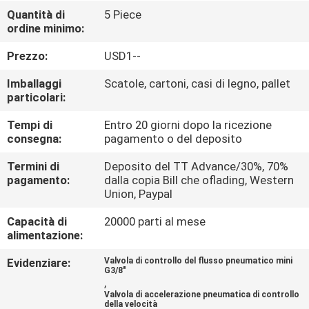
FABBRICA
Quantità di
5 Piece
ordine minimo:
CONTROLLO
Prezzo:
USD1--
DI
Imballaggi
Scatole, cartoni, casi di legno, pallet
QUALITÀ
particolari:
Tempi di
Entro 20 giorni dopo la ricezione
consegna:
pagamento o del deposito
CONTATTICI
Termini di
Deposito del TT Advance/30%, 70%
pagamento:
dalla copia Bill che oflading, Western
RICHIEDA
Union, Paypal
UNA
Capacità di
20000 parti al mese
CITAZIONE
alimentazione:
Evidenziare:
Valvola di controllo del flusso pneumatico mini
G3/8"
VR
,
Valvola di accelerazione pneumatica di controllo
SHOW
della velocità