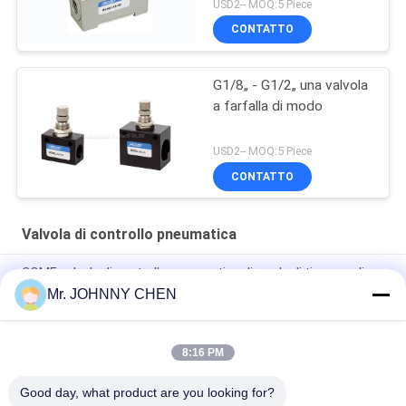
USD2-- MOQ:5 Piece
CONTATTO
G1/8„ - G1/2„ una valvola
a farfalla di modo
USD2-- MOQ:5 Piece
CONTATTO
Valvola di controllo pneumatica
COME valvola di controllo pneumatica di modo di tipo uno di
SMC, valvola di ritenuta del comando di 1670L/min G1/4„
Mr. JOHNNY CHEN
ASC Valvola di controllo del flusso pneumatico G1/2"
8:16 PM
Serie di FCV un tipo pneumatico di non ritorno della valvola di
controllo di modo G1/2„
Good day, what product are you looking for?