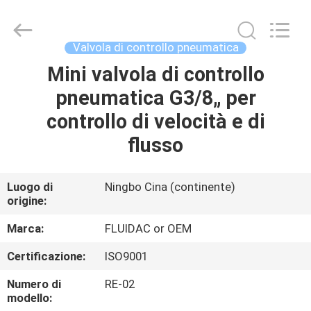
-
2026
FENGHUA
FLUID
AUTOMATIC
Valvola di controllo pneumatica
CONTROL
CO.,LTD.
Mini valvola di controllo
CASA
All
Rights
Reserved.
pneumatica G3/8„ per
PRODOTTI
controllo di velocità e di
flusso
VIDEO
Luogo di
Ningbo Cina (continente)
origine:
CIRCA
NOI
Marca:
FLUIDAC or OEM
Certificazione:
ISO9001
GIRO
Numero di
RE-02
DELLA
modello: