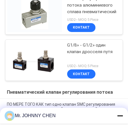
потока алюминиевого
сплава пневматический
USD2-- MOQ:5 Piece
КОНТАКТ
G1/8» - G1/2» один
клапан дросселя путя
USD2-- MOQ:5 Piece
КОНТАКТ
Пневматический клапан регулирования потока
ПО МЕРЕ ТОГО КАК тип одно клапан SMC регулирования
потока путя пневматический, задерживающий клапан
дросселя 1670L/min G1/4»
Mr. JOHNNY CHEN
ASC Пневматический клапан регулирования потока G1/2"