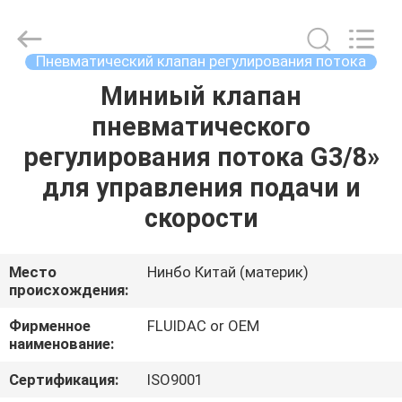
-
2026
FENGHUA
FLUID
AUTOMATIC
Пневматический клапан регулирования потока
CONTROL
CO.,LTD.
All
Миниый клапан
ДОМ
Rights
Reserved.
пневматического
ПРОДУКТЫ
регулирования потока G3/8»
для управления подачи и
РОЛИКИ
скорости
О
Место
Нинбо Китай (материк)
происхождения:
НАС
Фирменное
FLUIDAC or OEM
наименование:
ПУТЕШЕСТВИЕ
ФАБРИКИ
Сертификация:
ISO9001