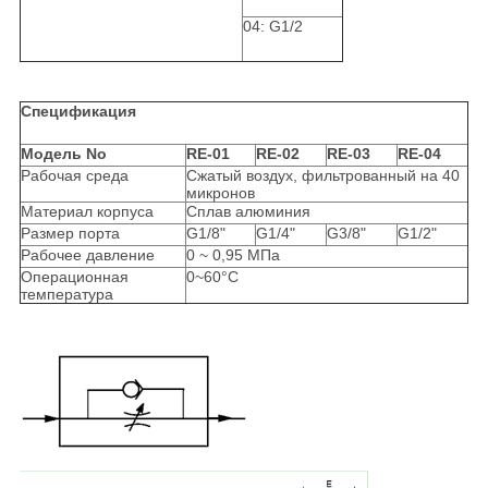
04: G1/2
Спецификация
Модель No
RE-01
RE-02
RE-03
RE-04
Рабочая среда
Сжатый воздух, фильтрованный на 40
микронов
Материал корпуса
Сплав алюминия
Размер порта
G1/8"
G1/4"
G3/8"
G1/2"
Рабочее давление
0 ~ 0,95 МПа
Операционная
0~60°C
температура