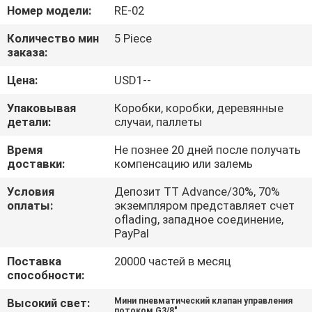
Номер модели:
RE-02
ПРОВЕРКА
Количество мин
5 Piece
КАЧЕСТВА
заказа:
Цена:
USD1--
СВЯЖИТЕСЬ
Упаковывая
Коробки, коробки, деревянные
МЫ
детали:
случаи, паллеты
Время
Не познее 20 дней после получать
СПРОСИТЕ
доставки:
компенсацию или залемь
ЦИТАТУ
Условия
Депозит TT Advance/30%, 70%
оплаты:
экземпляром представляет счет
oflading, западное соединение,
VR
PayPal
SHOW
Поставка
20000 частей в месяц
способности:
КАРТА
Высокий свет:
Мини пневматический клапан управления
потоком G3/8"