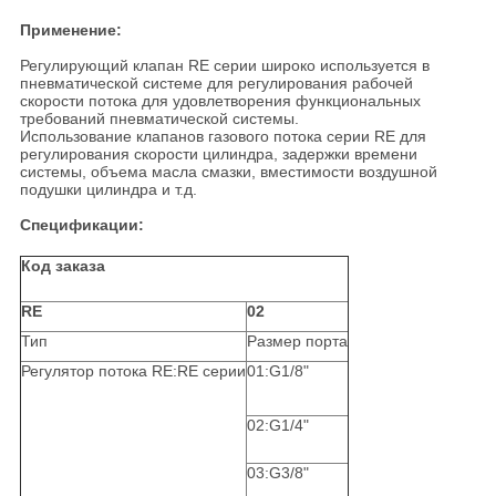
Применение:
Регулирующий клапан RE серии широко используется в
пневматической системе для регулирования рабочей
скорости потока для удовлетворения функциональных
требований пневматической системы.
Использование клапанов газового потока серии RE для
регулирования скорости цилиндра, задержки времени
системы, объема масла смазки, вместимости воздушной
подушки цилиндра и т.д.
Спецификации:
Код заказа
RE
02
Тип
Размер порта
Регулятор потока RE:RE серии
01:G1/8"
02:G1/4"
03:G3/8"