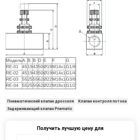
Модель
А.
В.
В
D
Е
F
G
RE-01
45
19
43
50
Ø19
M14x1
G1/8
RE-02
45
19
43
50
Ø19
M14x1
G1/4
RE-03
55
25
55
62
Ø22
M18x1
G3/8
RE-04
55
25
55
62
Ø22
M18x1
G1/2
Пневматический клапан дросселя
Клапан контроля потока
Задерживающий клапан Pnematic
Получить лучшую цену для