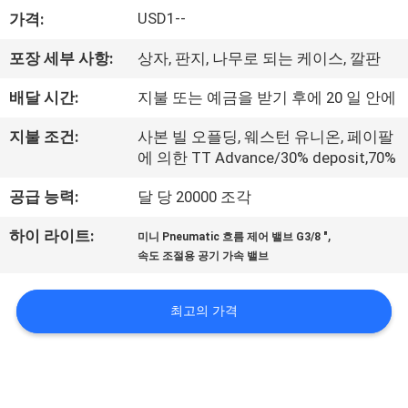
USD1--
가격:
리
에
포장 세부 사항:
상자, 판지, 나무로 되는 케이스, 깔판
대
배달 시간:
지불 또는 예금을 받기 후에 20 일 안에
하
지불 조건:
사본 빌 오플딩, 웨스턴 유니온, 페이팔
에 의한 TT Advance/30% deposit,70%
여
공급 능력:
달 당 20000 조각
공
,
하이 라이트:
미니 Pneumatic 흐름 제어 밸브 G3/8 "
속도 조절용 공기 가속 밸브
장
여
최고의 가격
행