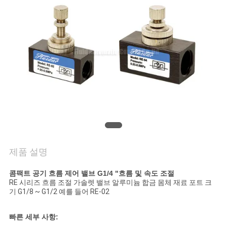
품
질
관
리
연
락
주
제품 설명
세
콤팩트 공기 흐름 제어 밸브 G1/4 "흐름 및 속도 조절
요
RE 시리즈 흐름 조절 가솔렛 밸브 알루미늄 합금 몸체 재료 포트 크
기 G1/8 ~ G1/2 예를 들어 RE-02
인
빠른 세부 사항: