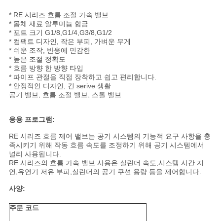
용
* RE 시리즈 흐름 조절 가속 밸브
문
* 몸체 재료 알루미늄 합금
* 포트 크기 G1/8,G1/4,G3/8,G1/2
* 컴팩트 디자인, 작은 부피, 가벼운 무게
을
* 쉬운 조작, 반응에 민감한
* 높은 조절 정확도
요
* 흐름 방향 한 방향 타입
* 파이프 관절을 직접 장착하고 쉽고 편리합니다.
구
* 안정적인 디자인, 긴 serive 생활
공기 밸브, 흐름 조절 밸브, 스톨 밸브
하
응용 프로그램:
세
RE 시리즈 흐름 제어 밸브는 공기 시스템의 기능적 요구 사항을 충
요
족시키기 위해 작동 흐름 속도를 조정하기 위해 공기 시스템에서
널리 사용됩니다.
RE 시리즈의 흐름 가속 밸브 사용은 실린더 속도,시스템 시간 지
연,유연기 저유 부피,실린더의 공기 쿠션 용량 등을 제어합니다.
VR
사양:
SHOW
주문 코드