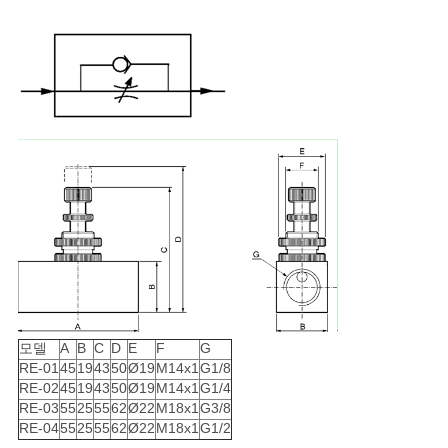
모델
A
B
C
D
E
F
G
RE-01
45
19
43
50
Ø19
M14x1
G1/8
RE-02
45
19
43
50
Ø19
M14x1
G1/4
RE-03
55
25
55
62
Ø22
M18x1
G3/8
RE-04
55
25
55
62
Ø22
M18x1
G1/2