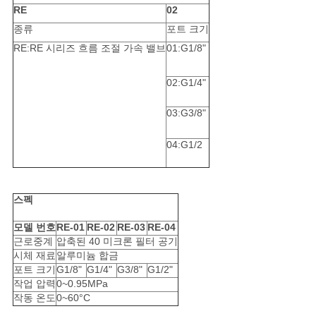
사
RE
02
종류
포트 크기
이
RE:RE 시리즈 흐름 조절 가속 밸브
01:G1/8"
트
02:G1/4"
맵
03:G3/8"
PRIVACY
04:G1/2
POLICY
스펙
모델 번호
RE-01
RE-02
RE-03
RE-04
근로중계
압축된 40 미크론 필터 공기
시체 재료
알루미늄 합금
포트 크기
G1/8"
G1/4"
G3/8"
G1/2"
작업 압력
0~0.95MPa
작동 온도
0~60°C