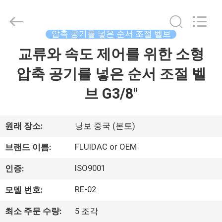
브
supplier.
Copyright
©
2013
압축 공기를 넣은 순서 조절 벨브
-
2026
FENGHUA
교류와 속도 제어를 위한 소형
집
FLUID
AUTOMATIC
CONTROL
압축 공기를 넣은 순서 조절 벨
CO.,LTD.
All
제
Rights
브 G3/8"
Reserved.
품
원래 장소:
닝보 중국 (본토)
동
FLUIDAC or OEM
브랜드 이름:
영
ISO9001
인증:
상
RE-02
모델 번호:
최소 주문 수량:
5 조각
우