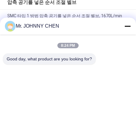
압축 공기를 넣은 순서 조절 벨브
SMC 타입 1 방법 압축 공기를 넣은 순서 조절 벨브, 1670L/min
G1/4" 기관 역행 방지판
Mr. JOHNNY CHEN
ASC Pneumatic Flow Control Valve G1/2" 일방적 흐름 조절 밸브
8:24 PM
FCV 시리즈 1 방법 G1/2" 압축 공기를 넣은 순서 조절 벨브 비복귀
유형
Good day, what product are you looking for?
모든
솔레노이드 작동 방
2가지의 방법 압축 공
향 제어 벨브
기를 넣은 솔레노이
드 벨브
수동 방향 제어 벨브
산소 농축기 밸브
압축 공기를 넣은 순
기계적인 통제 벨브
서 조절 벨브