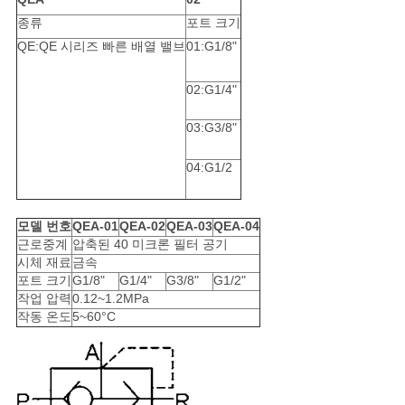
사
종류
포트 크기
이
QE:QE 시리즈 빠른 배열 밸브
01:G1/8"
트
02:G1/4"
맵
03:G3/8"
04:G1/2
PRIVACY
POLICY
모델 번호
QEA-01
QEA-02
QEA-03
QEA-04
근로중계
압축된 40 미크론 필터 공기
시체 재료
금속
포트 크기
G1/8"
G1/4"
G3/8"
G1/2"
작업 압력
0.12~1.2MPa
작동 온도
5~60°C