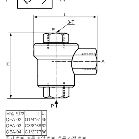
모델 번호
T
H
L
QEA-02
G1/4"
51
45
QEA-03
G3/8"
68
62
QEA-04
G1/2"
77
86
공기 밸브, 빠른 배열 밸브, 흐름 조절 밸브