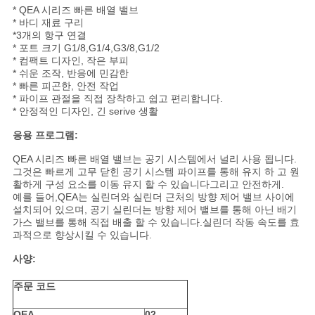
용
* QEA 시리즈 빠른 배열 밸브
* 바디 재료 구리
문
*3개의 항구 연결
* 포트 크기 G1/8,G1/4,G3/8,G1/2
을
* 컴팩트 디자인, 작은 부피
* 쉬운 조작, 반응에 민감한
* 빠른 피곤한, 안전 작업
요
* 파이프 관절을 직접 장착하고 쉽고 편리합니다.
* 안정적인 디자인, 긴 serive 생활
구
응용 프로그램:
하
QEA 시리즈 빠른 배열 밸브는 공기 시스템에서 널리 사용 됩니다.
그것은 빠르게 고무 닫힌 공기 시스템 파이프를 통해 유지 하 고 원
세
활하게 구성 요소를 이동 유지 할 수 있습니다그리고 안전하게.
예를 들어,QEA는 실린더와 실린더 근처의 방향 제어 밸브 사이에
요
설치되어 있으며, 공기 실린더는 방향 제어 밸브를 통해 아닌 배기
가스 밸브를 통해 직접 배출 할 수 있습니다.실린더 작동 속도를 효
과적으로 향상시킬 수 있습니다.
VR
사양:
SHOW
주문 코드
QEA
02