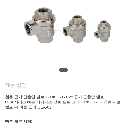
품
질
관
리
연
락
주
제품 설명
세
청동 공기 급출압 밸브, G1/8 " - G1/2" 공기 급출압 밸브
요
QEA 시리즈 빠른 배기가스 밸브 포트 크기 G1/8 ~ G1/2 청동 재료
밸브 몸 예를 들어 QEA-02
인
빠른 세부 사항: