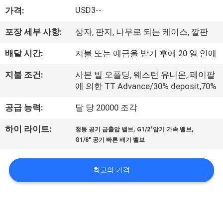
USD3--
가격:
리
에
포장 세부 사항:
상자, 판지, 나무로 되는 케이스, 깔판
대
배달 시간:
지불 또는 예금을 받기 후에 20 일 안에
하
지불 조건:
사본 빌 오플딩, 웨스턴 유니온, 페이팔
에 의한 TT Advance/30% deposit,70%
여
공급 능력:
달 당 20000 조각
공
,
,
하이 라이트:
청동 공기 급출압 밸브
G1/2"압기 가속 밸브
G1/8" 공기 빠른 배기 밸브
장
여
최고의 가격
행