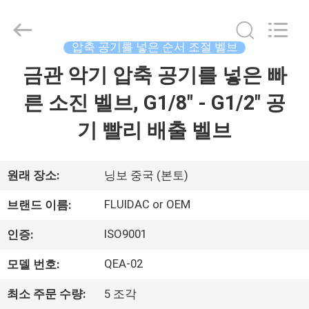
브
supplier.
Copyright
©
2013
압축 공기를 넣은 순서 조절 벨브
-
2026
FENGHUA
금관 악기 압축 공기를 넣은 빠
집
FLUID
AUTOMATIC
CONTROL
른 소진 벨브, G1/8" - G1/2" 공
CO.,LTD.
All
제
Rights
기 빨리 배출 벨브
Reserved.
품
원래 장소:
닝보 중국 (본토)
동
FLUIDAC or OEM
브랜드 이름:
영
ISO9001
인증:
상
QEA-02
모델 번호:
최소 주문 수량:
5 조각
우