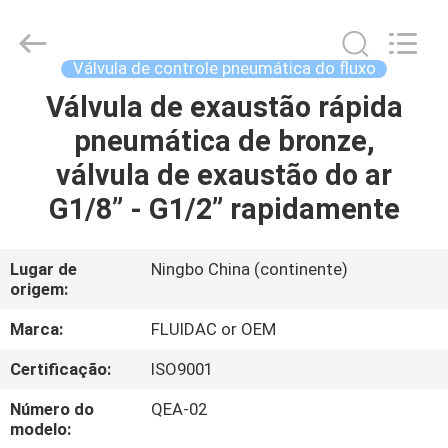
-
2026
FENGHUA
FLUID
AUTOMATIC
Válvula de controle pneumática do fluxo
CONTROL
CO.,LTD.
All
Válvula de exaustão rápida
CASA
Rights
Reserved.
pneumática de bronze,
PRODUTOS
válvula de exaustão do ar
G1/8” - G1/2” rapidamente
VÍDEOS
Lugar de
Ningbo China (continente)
origem:
SOBRE
NÓS
Marca:
FLUIDAC or OEM
Certificação:
ISO9001
EXCURSÃO
Número do
QEA-02
DA
modelo: