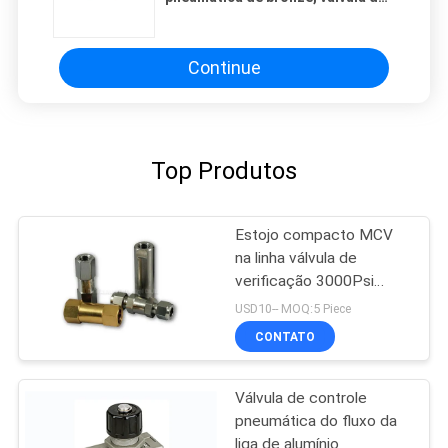
exaustão do ar G1/8” - G1/2”
rapidamente
Continue
Top Produtos
Estojo compacto MCV
na linha válvula de
verificação 3000Psi
G1/2”
USD10-- MOQ:5 Piece
CONTATO
Válvula de controle
pneumática do fluxo da
liga de alumínio