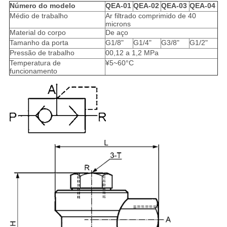
Número do modelo
QEA-01
QEA-02
QEA-03
QEA-04
Médio de trabalho
Ar filtrado comprimido de 40
microns
Material do corpo
De aço
Tamanho da porta
G1/8"
G1/4"
G3/8"
G1/2"
Pressão de trabalho
00,12 a 1,2 MPa
Temperatura de
¥5~60°C
funcionamento