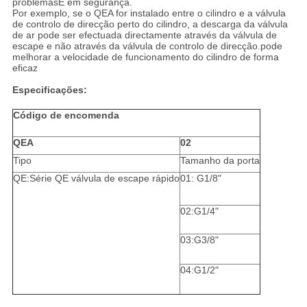
problemasE em segurança.
Por exemplo, se o QEA for instalado entre o cilindro e a válvula
de controlo de direcção perto do cilindro, a descarga da válvula
de ar pode ser efectuada directamente através da válvula de
escape e não através da válvula de controlo de direcção.pode
melhorar a velocidade de funcionamento do cilindro de forma
eficaz
Especificações:
Código de encomenda
QEA
02
Tipo
Tamanho da porta
QE:Série QE válvula de escape rápido
01: G1/8"
02:G1/4"
03:G3/8"
04:G1/2"