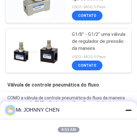
USD2-- MOQ:5 Piece
CONTATO
G1/8” - G1/2” uma válvula
de regulador de pressão
da maneira
USD2-- MOQ:5 Piece
CONTATO
Válvula de controle pneumática do fluxo
COMO a válvula de controle pneumática do fluxo da maneira
do tipo um de SMC, válvula de verificação regulador de
pressão de 1670L/min G1/4 do”
Mr. JOHNNY CHEN
ASC válvula de regulação de caudal pneumática G1/2"
9:53 AM
Série de FCV um tipo pneumático do Não-retorno da válvula de