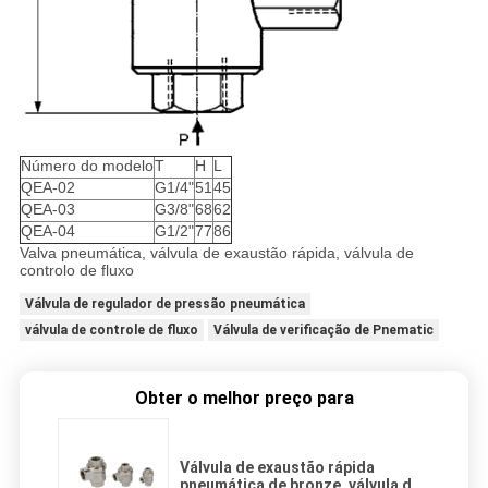
Número do modelo
T
H
L
QEA-02
G1/4"
51
45
QEA-03
G3/8"
68
62
QEA-04
G1/2"
77
86
Valva pneumática, válvula de exaustão rápida, válvula de
controlo de fluxo
Válvula de regulador de pressão pneumática
válvula de controle de fluxo
Válvula de verificação de Pnematic
Obter o melhor preço para
Válvula de exaustão rápida
pneumática de bronze, válvula de