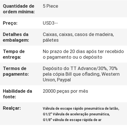
FÁBRICA
Quantidade de
5 Piece
ordem mínima:
CONTROLE
Preço:
USD3--
DA
Detalhes da
Caixas, caixas, casos de madeira,
QUALIDADE
embalagem:
páletes
Tempo de
No prazo de 20 dias após ter recebido
entrega:
o pagamento ou o depósito
CONTACTE-
NOS
Termos de
Depósito do TT Advance/30%, 70%
pagamento:
pela cópia Bill que oflading, Western
Union, Paypal
PEÇA
Habilidade da
20000 peças por mês
UMAS
fonte:
CITAÇÕES
Realçar:
,
Válvula de escape rápido pneumática de latão
,
G1/2" Válvula de aceleração pneumática
G1/8" válvula de escape rápida de ar
VR