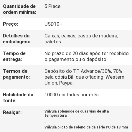
FÁBRICA
Quantidade de
5 Piece
ordem mínima:
CONTROLE
Preço:
USD10--
DA
Detalhes da
Caixas, caixas, casos de madeira,
QUALIDADE
embalagem:
páletes
Tempo de
No prazo de 20 dias após ter recebido
entrega:
o pagamento ou o depósito
CONTACTE-
NOS
Termos de
Depósito do TT Advance/30%, 70%
pagamento:
pela cópia Bill que oflading, Western
Union, Paypal
PEÇA
Habilidade da
10000 unidades por mês
UMAS
fonte:
CITAÇÕES
Realçar:
Válvula solenoide de duas vias de alta
temperatura
,
VR
Válvula piloto de solenoide da série PU de 13 mm