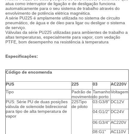
atua como interruptor de ligação e de desligação funciona
automaticamente para o seu sistema de trabalho através do
envolvimento de potência elétrica magnética.
A série PU225 é amplamente utilizada no sistema de circuito
pneumático, de água e de óleo para ligar ou desligar o sistema
de serviço.
Válvulas da série PU225 utilizadas para ambientes de trabalho a
altas temperaturas, especialmente para vapor, com vedação
PTFE, bom desempenho na resistência à temperatura
Especificações:
Código de encomenda
PUS
225
03
AC220V
Tipo
Padrão de
Tamanho
Voltagem
movimento
do porto
PUS: Série PU de duas posições
225Tipo
03:G3/8"
DC12V
válvula de solenoide bidirecional
de piloto
para tipo de alta temperatura de
04:G1/2"
DC24V
vapor
06:G3/4"
AC220V
08:G1"
AC110V