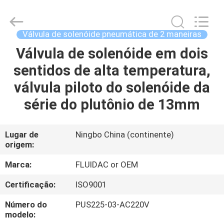
-
2026
FENGHUA
FLUID
AUTOMATIC
Válvula de solenóide pneumática de 2 maneiras
CONTROL
CO.,LTD.
All
Válvula de solenóide em dois
CASA
Rights
Reserved.
sentidos de alta temperatura,
PRODUTOS
válvula piloto do solenóide da
série do plutônio de 13mm
VÍDEOS
Lugar de
Ningbo China (continente)
origem:
SOBRE
NÓS
Marca:
FLUIDAC or OEM
Certificação:
ISO9001
EXCURSÃO
Número do
PUS225-03-AC220V
DA
modelo: