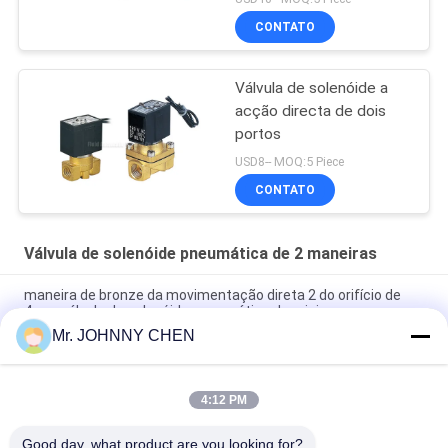
CONTATO
Válvula de solenóide a
acção directa de dois
portos
USD8-- MOQ:5 Piece
CONTATO
Válvula de solenóide pneumática de 2 maneiras
maneira de bronze da movimentação direta 2 do orifício de
4mm válvula de solenóide pneumática da mini
Mr. JOHNNY CHEN
válvula de solenóide pneumática de bronze G1/2 do orifício
2/2 de 16~50mm " ~G2” com selo de Viton
4:12 PM
Válvula de solenóide pneumática da maneira 1.5MPa 2 de alta
temperatura com selo de PTFE para o vapor
Good day, what product are you looking for?