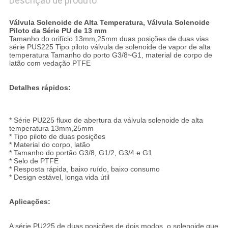
Descrição de produto
Válvula Solenoide de Alta Temperatura, Válvula Solenoide
Piloto da Série PU de 13 mm
Tamanho do orifício 13mm,25mm duas posições de duas vias
série PUS225 Tipo piloto válvula de solenoide de vapor de alta
temperatura Tamanho do porto G3/8~G1, material de corpo de
latão com vedação PTFE
Detalhes rápidos:
* Série PU225 fluxo de abertura da válvula solenoide de alta
temperatura 13mm,25mm
* Tipo piloto de duas posições
* Material do corpo, latão
* Tamanho do portão G3/8, G1/2, G3/4 e G1
* Selo de PTFE
* Resposta rápida, baixo ruído, baixo consumo
* Design estável, longa vida útil
Aplicações:
A série PU225 de duas posições de dois modos, o solenoide que