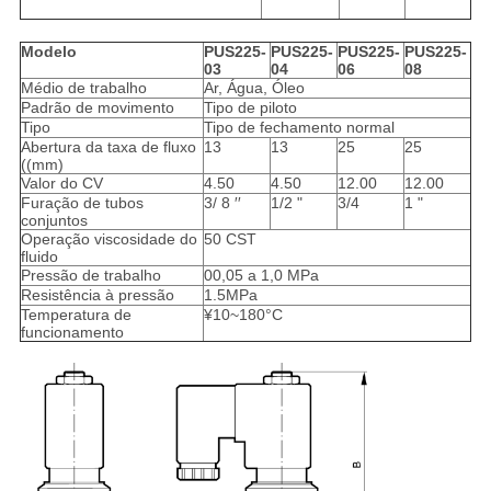
Modelo
PUS225-
PUS225-
PUS225-
PUS225-
03
04
06
08
Médio de trabalho
Ar, Água, Óleo
Padrão de movimento
Tipo de piloto
Tipo
Tipo de fechamento normal
Abertura da taxa de fluxo
13
13
25
25
((mm)
Valor do CV
4.50
4.50
12.00
12.00
Furação de tubos
3/ 8 ′′
1/2 "
3/4
1 "
conjuntos
Operação viscosidade do
50 CST
fluido
Pressão de trabalho
00,05 a 1,0 MPa
Resistência à pressão
1.5MPa
Temperatura de
¥10~180°C
funcionamento