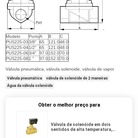
Modelo
Porto
A
B
C
PUS225-03
3/8"
65
121.0
48.0
PUS225-04
1/2"
65
121.0
48.0
PUS225-06
3/4"
97.0
152.0
70.0
PUS225-08
1 "
97.0
152.0
70.0
Válvula pneumática, válvula solenoide, válvula de vapor
Válvula pneumática
válvula de solenóide de 2 maneiras
Água da válvula solenóide
Obter o melhor preço para
Válvula de solenóide em dois
sentidos de alta temperatura,
válvula piloto do solenóide da