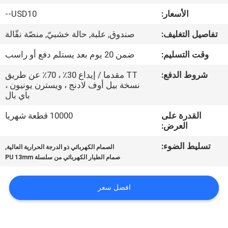
في
الأسعار:
USD10--
المعمل
تفاصيل التغليف:
صندوق, علبة, حالة خشبيّ, منصّة نقّالة
رقابة
وقت التسليم:
ضمن 20 يوم بعد يستلم دفع أو راسب
جودة
شروط الدفع:
TT مقدما / إيداع 30٪ ، 70٪ عن طريق
نسخة بيل أوف لادنج ، ويسترن يونيون ،
باي بال
اتصل
القدرة على
10000 قطعة شهريا
بنا
العرض:
تسليط الضوء:
,
الصمام الكهربائي ذو الدرجة الحرارية العالية
اطلب
صمام الطيار الكهربائي من سلسلة PU 13mm
اقتباس
افضل سعر
VR
SHOW