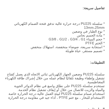
تفاصيل سريعة:
* سلسلة PU225 درجة حرارة عالية تدفق فتحة الصمام الكهربائي
13mm،25mm
* نوع الطيار في وضعين
* مادة الجسم نحاس
* حجم الميناء G3/8 ‬، G1/2 ‬، G3/4 ‬، G1 ‬
* الختم PTFE
* استجابة سريعة، ضوضاء منخفضة، استهلاك منخفض
* تصميم مستقر، حياة طويلة
التطبيقات:
سلسلة PU225 وضعين الجهاز الكهربائي ثنائي الاتجاه الذي يعمل كفتاح
تشغيل وإطفاء وظيفة تلقائيًا لنظام عمله من خلال إشراك طاقة الكهرباء
المغناطيسية.
تستخدم سلسلة PU225 على نطاق واسع في نظام الدوائر الجوية
والمياه والزيت للاتصال من خلال أو إيقاف تشغيل نظام الخدمة.
استخدام صمام سلسلة PU225 لبيئة العمل عالية درجة الحرارة خاصة
الاستخدام للبخار ، مع ختم PTFE ، أداء جيد في مقاومة درجة الحرارة