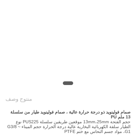
خريطة
الموقع
PRIVACY
POLICY
منتوج وصف
صمام فولينويد ذو درجة حرارة عالية ، صمام فولينويد طيار من سلسلة
13 ملم PU
حجم الفتحة 13mm،25mm موقعين طريقين سلسلة PUS225 نوع
الطيار سلفة الكهربائية البخارية عالية درجة الحرارة حجم الميناء G3/8 ~
G1، مواد جسم النحاس مع ختم PTFE