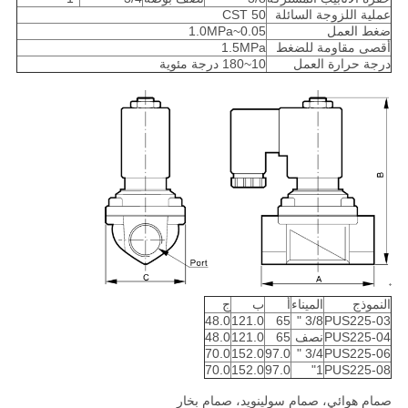
عملية اللزوجة السائلة
50 CST
ضغط العمل
0.05~1.0MPa
أقصى مقاومة للضغط
1.5MPa
درجة حرارة العمل
10~180 درجة مئوية
النموذج
الميناء
أ
ب
ج
48.0
121.0
65
3/8 "
PUS225-03
PUS225-04
نصف
65
121.0
48.0
70.0
152.0
97.0
3/4 "
PUS225-06
70.0
152.0
97.0
1"
PUS225-08
صمام هوائي، صمام سولينويد، صمام بخار