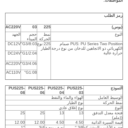
المواصفات:
رمز الطلب
(بوس)
225
03
AC220V
النوع
نمط
حجم
الجهد
الحركة
الميناء
PUS: PU Series Two Position صمام
225:نوع
03:G3/8"
DC12V
الكهربائي ذو الاتجاهين للدخان من نوع درجة
الطيار
حرارة عالية
DC24V
04:G1/2"
AC220V
06:G3/4"
AC110V
08:G1"
النموذج
PUS225-
PUS225-
PUS225-
PUS225-
08
06
04
03
الوسيط العامل
الهواء والماء والنفط
نمط الحركة
نوع الطيار
النوع
نوع إغلاق عادي
فتحة معدل التدفق
13
13
25
25
((ملم)
قيمة السيرة الذاتية
4.50
4.50
12.00
12.00
حفرة الأنابيب المشتركة
3/8 ′′
نصف بوصة
3/4
1′′