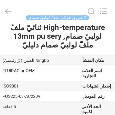
2026
FENGHUA
FLUID
AUTOMATIC
CONTROL
2 طريق هوائيّ ملفّ لولبيّ صمام
CO.,LTD.
All
Rights
High-temperature ثنائيّ ملفّ
بيت
Reserved.
لولبيّ صمام, 13mm pu sery
منتجات
ملفّ لولبيّ صمام دليليّ
أشرطة
مكان المنشأ:
Ningbo الصين (برّ رئيسيّ)
فيديو
اسم العلامة
FLUIDAC or OEM
التجارية:
معلومات
إصدار الشهادات:
ISO9001
عنا
رقم الموديل:
PUS225-03-AC220V
الحد الأدنى
5 قطعة
جولة
لكمية: