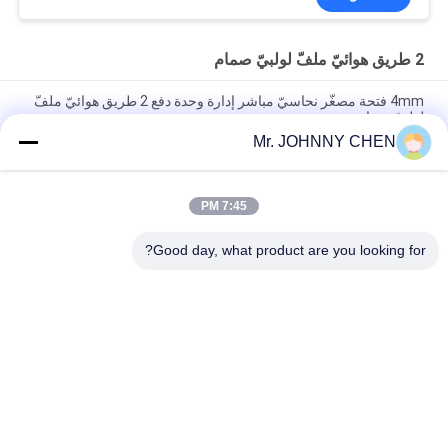
2 طريق هوائيّ ملفّ لولبيّ صمام
4mm فتحة مصغّر نحاسيّ مباشر إدارة وحدة دفع 2 طريق هوائيّ ملفّ
لولبيّ صمام
Mr. JOHNNY CHEN
16~50mm فتحة 2/2 نحاسيّ هوائيّ ملفّ لولبيّ صمام G1/2 " ~G2"
مع Viton ختم صوف
7:45 PM
high-temperature 1.5MPa 2 طريق هوائيّ ملفّ لولبيّ صمام مع
PTFE ختم صوف لبخار
Good day, what product are you looking for?
فئات شعبية
جميع
2 طريق هوائيّ ملفّ 
Solenoid-Operated 
لولبيّ صمام
اتّجاهيّ تحكم صمام
يدويّ اتّجاهيّ تحكم 
صمام مُكثّف أوكسجين
صمام