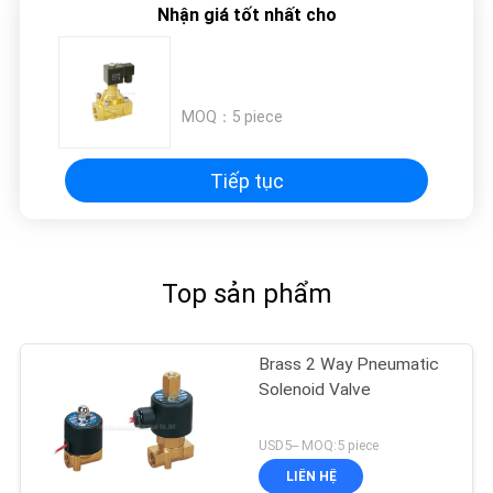
Nhận giá tốt nhất cho
MOQ：
5 piece
Tiếp tục
Top sản phẩm
Brass 2 Way Pneumatic
Solenoid Valve
USD5-- MOQ:5 piece
LIÊN HỆ