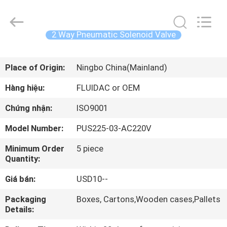
-
2026
FENGHUA
FLUID
AUTOMATIC
2 Way Pneumatic Solenoid Valve
CONTROL
CO.,LTD.
All
TRANG
Rights
Reserved.
Place of Origin:
Ningbo China(Mainland)
CHỦ
Hàng hiệu:
FLUIDAC or OEM
CÁC
Chứng nhận:
ISO9001
SẢN
Model Number:
PUS225-03-AC220V
PHẨM
Minimum Order
5 piece
Quantity:
VIDEO
Giá bán:
USD10--
VỀ
Packaging
Boxes, Cartons,Wooden cases,Pallets
Details:
CHÚNG