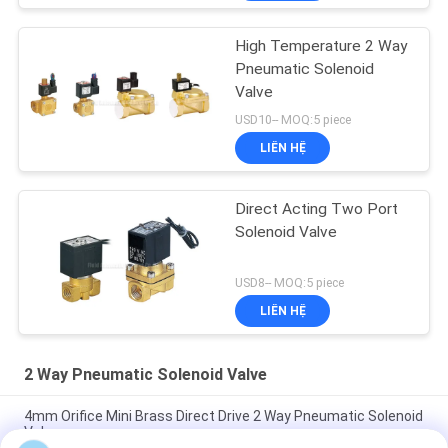
High Temperature 2 Way
Pneumatic Solenoid
Valve
USD10-- MOQ:5 piece
LIÊN HỆ
Direct Acting Two Port
Solenoid Valve
USD8-- MOQ:5 piece
LIÊN HỆ
2 Way Pneumatic Solenoid Valve
4mm Orifice Mini Brass Direct Drive 2 Way Pneumatic Solenoid
Valve