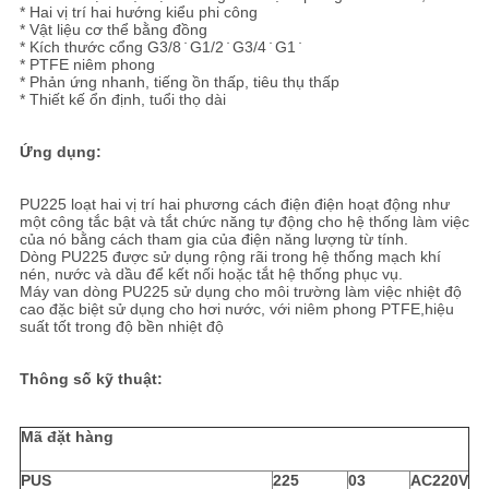
TRANG
* Hai vị trí hai hướng kiểu phi công
* Vật liệu cơ thể bằng đồng
WEB
* Kích thước cổng G3/8 ̇ G1/2 ̇ G3/4 ̇ G1 ̇
* PTFE niêm phong
* Phản ứng nhanh, tiếng ồn thấp, tiêu thụ thấp
* Thiết kế ổn định, tuổi thọ dài
PRIVACY
Ứng dụng:
POLICY
PU225 loạt hai vị trí hai phương cách điện điện hoạt động như
một công tắc bật và tắt chức năng tự động cho hệ thống làm việc
của nó bằng cách tham gia của điện năng lượng từ tính.
Dòng PU225 được sử dụng rộng rãi trong hệ thống mạch khí
nén, nước và dầu để kết nối hoặc tắt hệ thống phục vụ.
Máy van dòng PU225 sử dụng cho môi trường làm việc nhiệt độ
cao đặc biệt sử dụng cho hơi nước, với niêm phong PTFE,hiệu
suất tốt trong độ bền nhiệt độ
Thông số kỹ thuật:
Mã đặt hàng
PUS
225
03
AC220V