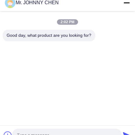
Mr. JOHNNY CHEN
16~50mm Orifice 2/2 Brass Pneumatic Solenoid Valve
G1/2"~G2" With Viton Seal
2:02 PM
High Temperature 1.5MPa 2 Way Pneumatic Solenoid Valve
With PTFE Seal For Steam
Good day, what product are you looking for?
Danh mục phổ biến
Tất cả
các
Solenoid Operated 
2 Way Pneumatic 
Directional Control 
Solenoid Valve
Valve
Manual Directional 
Van Cô Đặc Oxy
Control Valve
Mechanical Control 
Pneumatic Flow 
Valve
Control Valve
Pulse Jet Valve
Air Hydraulic Pump