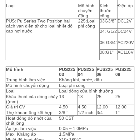
Loại
Mô hình
Kích
Điện áp
chuyển
thước
động
cổng
PUS: Pu Series Two Position hai
225:Loại
03G3/8"
DC12V
cách van điện tử cho loại nhiệt độ
phi công
cao hơi nước
04: G1/2
DC24V
06:G3/4"
AC220V
08:G1"
AC110V
Mô hình
PUS225-
PUS225-
PUS225-
PUS225-
03
04
06
08
Trung bình làm việc
Không khí, nước, dầu
Mô hình chuyển động
Loại phi công
Loại
Loại đóng cửa bình thường
Khẩu thoát của dòng chảy
13
13
25
25
((mm)
Giá trị CV
4.50
4.50
12.00
12.00
Thợ khoan ống kết hợp
3/8 ′′
1/2 inch
3/4
1′′
Hoạt động độ nhớt của
50 CST
chất lỏng
Áp lực làm việc
0.05 ~ 1.0MPa
Max. Kháng áp
1.5MPa
Nhiệt độ hoạt động
¥10~180°C