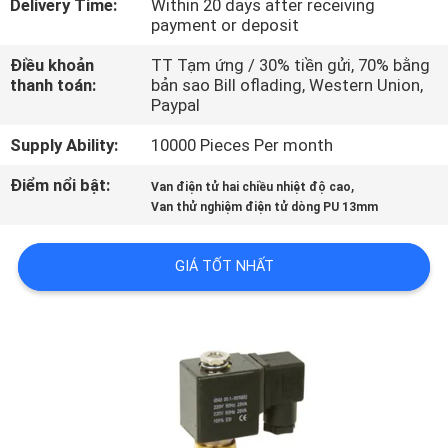
Delivery Time:
Within 20 days after receiving
TÔI
payment or deposit
Điều khoản
TT Tạm ứng / 30% tiền gửi, 70% bằng
THAM
thanh toán:
bản sao Bill oflading, Western Union,
Paypal
QUAN
NHÀ
Supply Ability:
10000 Pieces Per month
MÁY
Điểm nổi bật:
,
Van điện tử hai chiều nhiệt độ cao
Van thử nghiệm điện tử dòng PU 13mm
KIỂM
GIÁ TỐT NHẤT
SOÁT
CHẤT
LƯỢNG
LIÊN