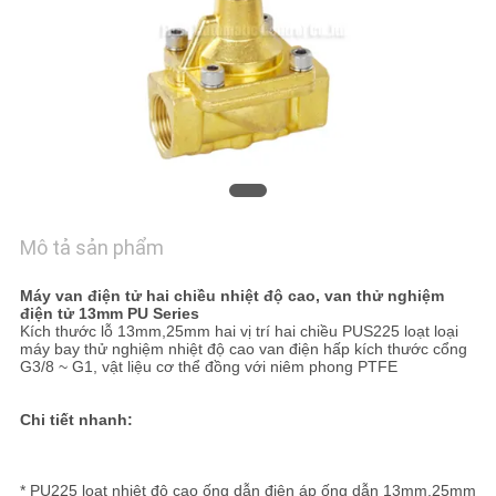
HỆ
CHÚNG
TÔI
YÊU
CẦU
BÁO
Mô tả sản phẩm
GIÁ
Máy van điện tử hai chiều nhiệt độ cao, van thử nghiệm
điện tử 13mm PU Series
VR
Kích thước lỗ 13mm,25mm hai vị trí hai chiều PUS225 loạt loại
máy bay thử nghiệm nhiệt độ cao van điện hấp kích thước cổng
SHOW
G3/8 ~ G1, vật liệu cơ thể đồng với niêm phong PTFE
Chi tiết nhanh:
SƠ
ĐỒ
* PU225 loạt nhiệt độ cao ống dẫn điện áp ống dẫn 13mm,25mm