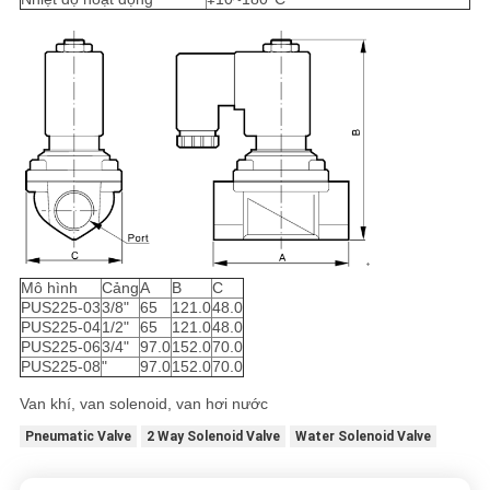
Mô hình
Cảng
A
B
C
PUS225-03
3/8"
65
121.0
48.0
PUS225-04
1/2"
65
121.0
48.0
PUS225-06
3/4"
97.0
152.0
70.0
PUS225-08
"
97.0
152.0
70.0
Van khí, van solenoid, van hơi nước
Pneumatic Valve
2 Way Solenoid Valve
Water Solenoid Valve