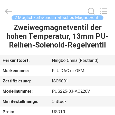
FENGHUA
FLUID
AUTOMATIC
CONTROL
CO.,LTD.
2 Möglichkeits-pneumatisches Magnetventil
All
Rights
Reserved.
Zweiwegmagnetventil der
HAUS
hohen Temperatur, 13mm PU-
PRODUKTE
Reihen-Solenoid-Regelventil
VIDEOS
Herkunftsort:
Ningbo China (Festland)
Markenname:
FLUIDAC or OEM
ÜBER
Zertifizierung:
ISO9001
UNS
Modellnummer:
PUS225-03-AC220V
FABRIK-
Min Bestellmenge:
5 Stück
AUSFLUG
Preis:
USD10--