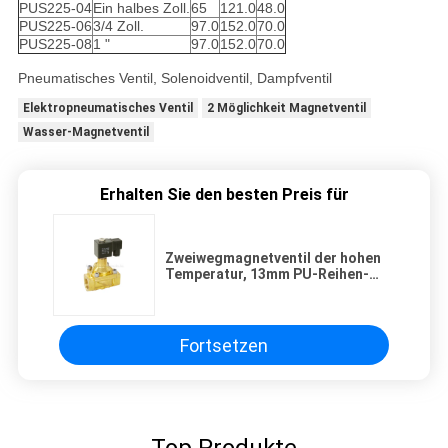
PUS225-04
Ein halbes Zoll.
65
121.0
48.0
PUS225-06
3/4 Zoll.
97.0
152.0
70.0
PUS225-08
1 "
97.0
152.0
70.0
Pneumatisches Ventil, Solenoidventil, Dampfventil
Elektropneumatisches Ventil
2 Möglichkeit Magnetventil
Wasser-Magnetventil
Erhalten Sie den besten Preis für
Zweiwegmagnetventil der hohen
Temperatur, 13mm PU-Reihen-
Solenoid-Regelventil
Fortsetzen