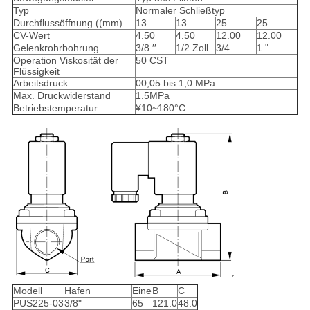
Typ
Normaler Schließtyp
Durchflussöffnung ((mm)
13
13
25
25
CV-Wert
4.50
4.50
12.00
12.00
Gelenkrohrbohrung
3/8 ′′
1/2 Zoll.
3/4
1 "
Operation Viskosität der
50 CST
Flüssigkeit
Arbeitsdruck
00,05 bis 1,0 MPa
Max. Druckwiderstand
1.5MPa
Betriebstemperatur
¥10~180°C
Modell
Hafen
Eine
B
C
PUS225-03
3/8"
65
121.0
48.0