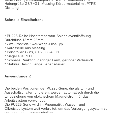
Hafengröße G3/8~G1, Messing-Körpermaterial mit PTFE-
Dichtung
Schnelle Einzelheiten:
* PU225-Reihe Hochtemperatur-Solenoidventilöffnung
Durchfluss 13mm,25mm
* Zwei-Position-Zwei-Wege-Pilot-Typ
* Karosserie aus Messing
* Portgröße: G3/8, G1/2, G3/4, G1
* Siegel aus PTFE
* Schnelle Reaktion, geringer Lärm, geringer Verbrauch
* Stabiles Design, lange Lebensdauer
Anwendungen:
Die beiden Positionen der PU225-Serie, die als Ein- und
Ausschaltschalter fungieren, werden automatisch durch die
Einbeziehung von elektrischem Magnetstrom für das
Arbeitssystem verwendet.
Die PU225-Serie wird im Pneumatik-, Wasser- und
Ölkreislaufsystem weit verbreitet, um das Versorgungssystem zu
verbinden oder auszuschalten.