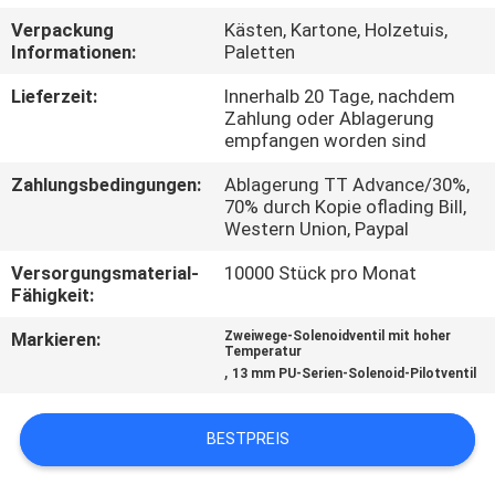
Verpackung
Kästen, Kartone, Holzetuis,
QUALITÄTSKONTROLLE
Informationen:
Paletten
Lieferzeit:
Innerhalb 20 Tage, nachdem
TRETEN
Zahlung oder Ablagerung
empfangen worden sind
SIE
Zahlungsbedingungen:
Ablagerung TT Advance/30%,
MIT
70% durch Kopie oflading Bill,
UNS
Western Union, Paypal
IN
Versorgungsmaterial-
10000 Stück pro Monat
Fähigkeit:
VERBINDUNG
Markieren:
Zweiwege-Solenoidventil mit hoher
Temperatur
,
FORDERN
13 mm PU-Serien-Solenoid-Pilotventil
SIE EIN
BESTPREIS
ZITAT