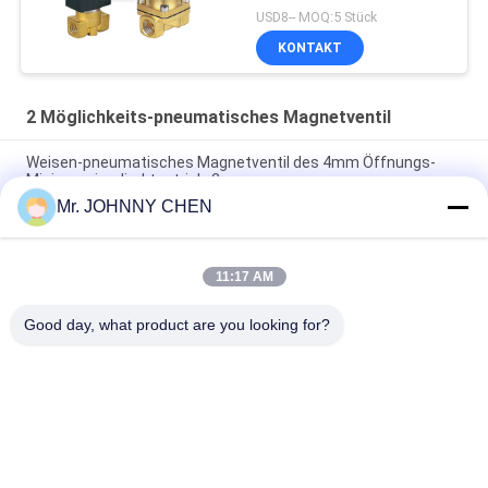
USD8-- MOQ:5 Stück
KONTAKT
2 Möglichkeits-pneumatisches Magnetventil
Weisen-pneumatisches Magnetventil des 4mm Öffnungs-
Minimessingdirektantrieb-2
Mr. JOHNNY CHEN
pneumatisches Messingmagnetventil G1/2 " ~G2“ 16~50mm
Öffnungs-2/2 mit Viton-Dichtung
11:17 AM
Weisen-pneumatisches Magnetventil der hohen Temperatur
1.5MPa 2 mit PTFE-Dichtung für Dampf
Good day, what product are you looking for?
Beliebte Kategorien
Alle
Solenoid-
2 Möglichkeits-
Behandeltes 
Pneumatisches 
Wegeventil
Magnetventil