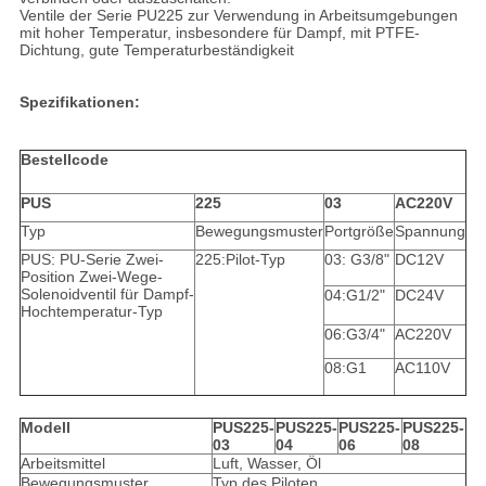
Ventile der Serie PU225 zur Verwendung in Arbeitsumgebungen
mit hoher Temperatur, insbesondere für Dampf, mit PTFE-
Dichtung, gute Temperaturbeständigkeit
Spezifikationen:
Bestellcode
PUS
225
03
AC220V
Typ
Bewegungsmuster
Portgröße
Spannung
PUS: PU-Serie Zwei-
225:Pilot-Typ
03: G3/8"
DC12V
Position Zwei-Wege-
Solenoidventil für Dampf-
04:G1/2"
DC24V
Hochtemperatur-Typ
06:G3/4"
AC220V
08:G1
AC110V
Modell
PUS225-
PUS225-
PUS225-
PUS225-
03
04
06
08
Arbeitsmittel
Luft, Wasser, Öl
Bewegungsmuster
Typ des Piloten