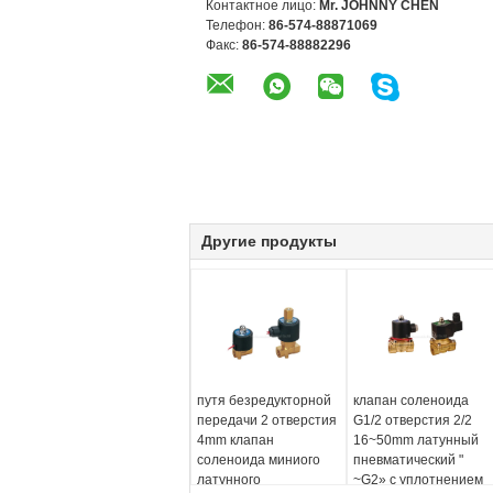
Контактное лицо:
Mr. JOHNNY CHEN
Телефон:
86-574-88871069
Факс:
86-574-88882296
Другие продукты
путя безредукторной
клапан соленоида
передачи 2 отверстия
G1/2 отверстия 2/2
4mm клапан
16~50mm латунный
соленоида миниого
пневматический "
латунного
~G2» с уплотнением