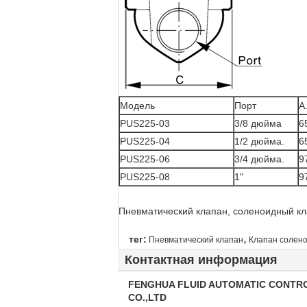
Модель
Порт
А
PUS225-03
3/8 дюйма
6
PUS225-04
1/2 дюйма.
6
PUS225-06
3/4 дюйма.
9
PUS225-08
1"
9
Пневматический клапан, соленоидный кл
,
тег:
Пневматический клапан
Клапан солено
Контактная информация
FENGHUA FLUID AUTOMATIC CONTR
CO.,LTD