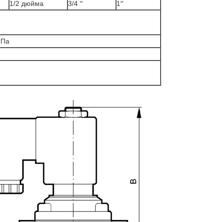
1/2 дюйма
3/4 ′′
1′′
МПа