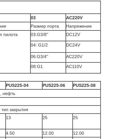
03
AC220V
ние
Размер порта
Напряжение
п пилота
03:G3/8"
DC12V
04: G1/2
DC24V
06:G3/4"
AC220V
08:G1
AC110V
PUS225-04
PUS225-06
PUS225-08
, нефть
тип закрытия
13
25
25
4.50
12.00
12.00