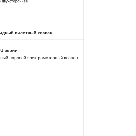
е двухстороннее
оидный пилотный клапан
PU серии
рный паровой электромоторный клапан