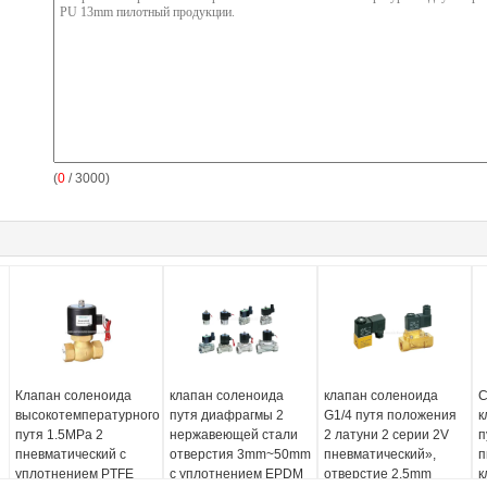
(
0
/ 3000)
Клапан соленоида
клапан соленоида
клапан соленоида
С
высокотемпературного
путя диафрагмы 2
G1/4 путя положения
к
путя 1.5MPa 2
нержавеющей стали
2 латуни 2 серии 2V
п
пневматический с
отверстия 3mm~50mm
пневматический»,
п
уплотнением PTFE
с уплотнением EPDM
отверстие 2.5mm
к