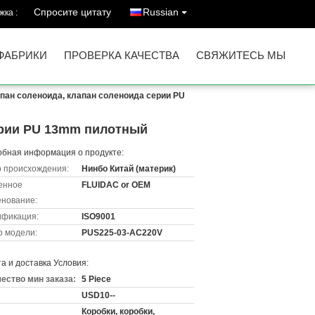
Спросите цитату
Russian
ка :
ФАБРИКИ
ПРОВЕРКА КАЧЕСТВА
СВЯЖИТЕСЬ МЫ
ан соленоида, клапан соленоида серии PU
ерии PU 13mm пилотный
бная информация о продукте:
 происхождения:
Нинбо Китай (материк)
енное
FLUIDAC or OEM
нование:
ификация:
ISO9001
 модели:
PUS225-03-AC220V
а и доставка Условия:
ество мин заказа:
5 Piece
USD10--
Коробки, коробки,