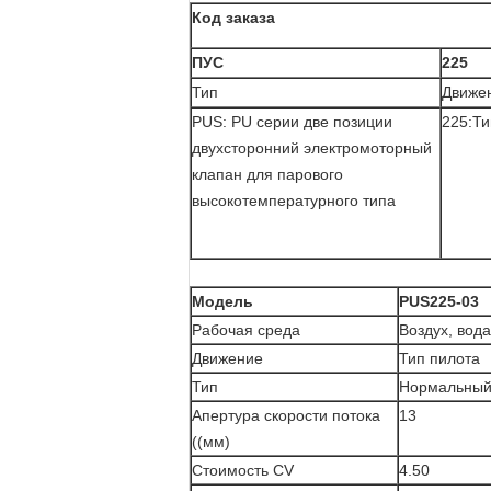
Код заказа
ПУС
225
Тип
Движе
PUS: PU серии две позиции
225:Ти
двухсторонний электромоторный
клапан для парового
высокотемпературного типа
Модель
PUS225-03
Рабочая среда
Воздух, вода
Движение
Тип пилота
Тип
Нормальный 
Апертура скорости потока
13
((мм)
Стоимость CV
4.50