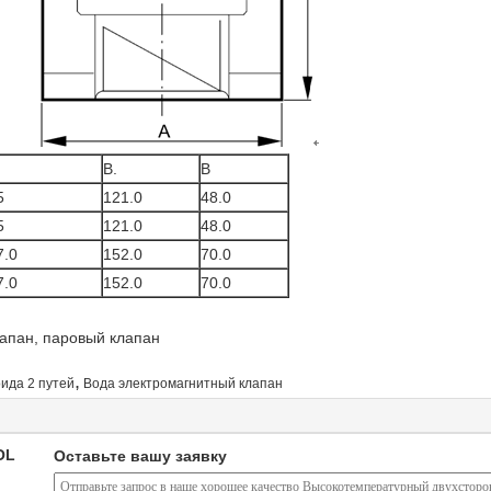
.
В.
В
5
121.0
48.0
5
121.0
48.0
7.0
152.0
70.0
7.0
152.0
70.0
апан, паровый клапан
,
ида 2 путей
Вода электромагнитный клапан
OL
Оставьте вашу заявку