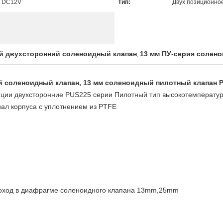
и DC12V
Тип:
Двух позиционно
 двухсторонний соленоидный клапан
13 мм ПУ-серия солен
,
 соленоидный клапан, 13 мм соленоидный пилотный клапан 
зиции двухсторонние PUS225 серии Пилотный тип высокотемперату
иал корпуса с уплотнением из PTFE
оход в диафрагме соленоидного клапана 13mm,25mm