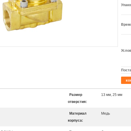
Упако
Время
Услов
Поста
ко
Размер
13 мм, 25 мм
отверстия:
Материал
Медь
корпуса: