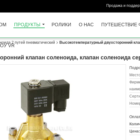
Продажа и поддерж
ОМ
ПРОДУКТЫ
РОЛИКИ
О НАС
ПУТЕШЕСТВИЕ 
ноида 2 путей пневматический
Высокотемпературный двухсторонний клап
ОУ VR
оронний клапан соленоида, клапан соленоида с
Подро
Место
Фирм
наиме
Серт
Номер
Оплат
Колич
Цена: