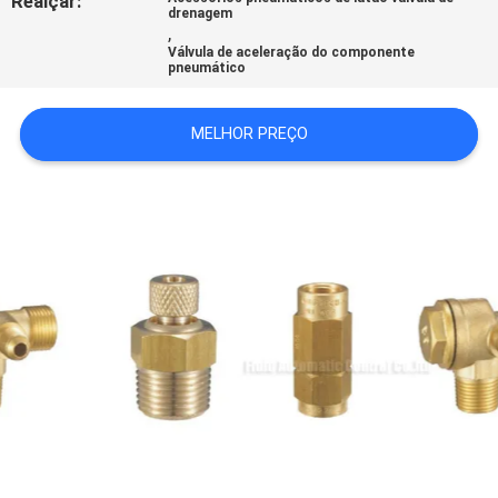
Realçar:
drenagem
SHOW
,
Válvula de aceleração do componente
pneumático
MAPA
DO
MELHOR PREÇO
SITE
PRIVACY
POLICY