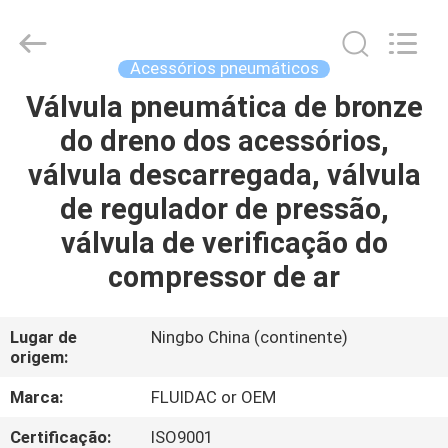
-
2026
FENGHUA
FLUID
AUTOMATIC
Acessórios pneumáticos
CONTROL
CO.,LTD.
All
Válvula pneumática de bronze
CASA
Rights
Reserved.
do dreno dos acessórios,
PRODUTOS
válvula descarregada, válvula
de regulador de pressão,
VÍDEOS
válvula de verificação do
compressor de ar
SOBRE
NÓS
Lugar de
Ningbo China (continente)
origem:
EXCURSÃO
Marca:
FLUIDAC or OEM
DA
Certificação:
ISO9001