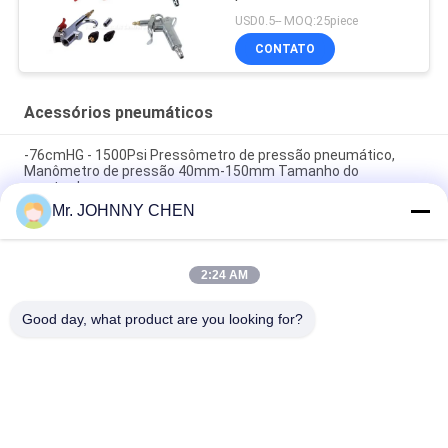
USD0.5-- MOQ:25piece
CONTATO
Acessórios pneumáticos
-76cmHG - 1500Psi Pressômetro de pressão pneumático,
Manômetro de pressão 40mm-150mm Tamanho do
mostrador
Mr. JOHNNY CHEN
Tipo de válvula de segurança RSV de latão de 1,35Mpa 1/8" -
2" PT para compressor de ar
2:24 AM
Arma pneumática do espanador do ar e arma 1/4" do Inflator
do pneu pinta
Good day, what product are you looking for?
Categorias populares
Todos
Solenóide - Válvula 
Válvula De 
De Controle 
Solenóide 