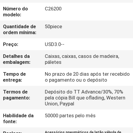
FÁBRICA
Número do
C26200
modelo:
CONTROLE
Quantidade de
50piece
DA
ordem mínima:
QUALIDADE
Preço:
USD3.0--
Detalhes da
Caixas, caixas, casos de madeira,
CONTACTE-
embalagem:
páletes
NOS
Tempo de
No prazo de 20 dias após ter recebido
entrega:
o pagamento ou o depósito
PEÇA
Termos de
Depósito do TT Advance/30%, 70%
pagamento:
pela cópia Bill que oflading, Western
UMAS
Union, Paypal
CITAÇÕES
Habilidade da
50000 partes pelo mês
fonte:
VR
Acessórios pneumáticos de latão válvula de