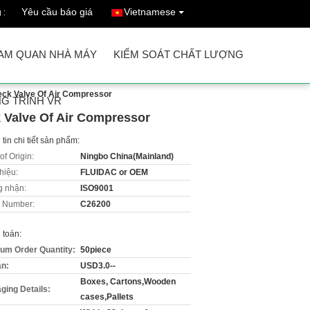
Yêu cầu báo giá
Vietnamese
 :
AM QUAN NHÀ MÁY
KIỂM SOÁT CHẤT LƯỢNG
heck Valve Of Air Compressor
G TRÌNH VR
k Valve Of Air Compressor
tin chi tiết sản phẩm:
of Origin:
Ningbo China(Mainland)
hiệu:
FLUIDAC or OEM
 nhận:
ISO9001
 Number:
C26200
 toán:
um Order Quantity:
50piece
án:
USD3.0--
Boxes, Cartons,Wooden
ging Details:
cases,Pallets