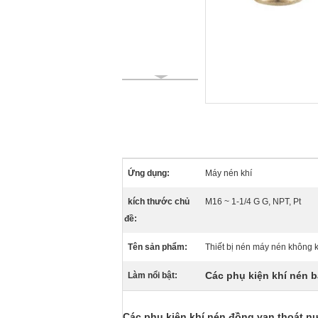
Ứng dụng:
Máy nén khí
kích thước chủ
M16 ~ 1-1/4 G G, NPT, Pt
đề:
Tên sản phẩm:
Thiết bị nén máy nén không k
Các phụ kiện khí nén 
Làm nổi bật:
Các phụ kiện khí nén đồng van thoát nư