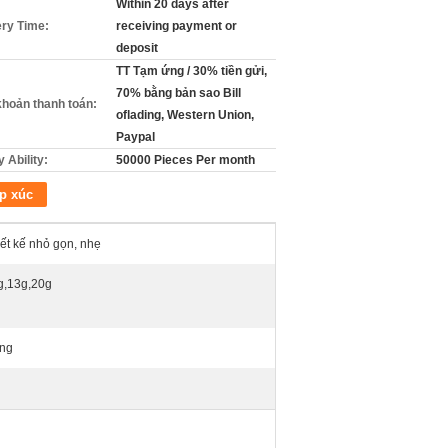
Within 20 days after
ery Time:
receiving payment or
deposit
TT Tạm ứng / 30% tiền gửi,
70% bằng bản sao Bill
khoản thanh toán:
oflading, Western Union,
Paypal
 Ability:
50000 Pieces Per month
p xúc
ết kế nhỏ gọn, nhẹ
g,13g,20g
ng