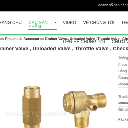
doanh số bán hàng
RANG CHỦ
CÁC SẢN
VIDEO
VỀ CHÚNG TÔI
TH
PHẨM
ss Pneumatic Accessories Drainer Valve , Unloaded Valve , Throttle Valve , C
LIÊN HỆ CHÚNG TÔI
CHƯƠN
iner Valve , Unloaded Valve , Throttle Valve , Chec
Thông 
Place 
Hàng 
Chứng
Model
Thanh
Minim
Giá b
Packa