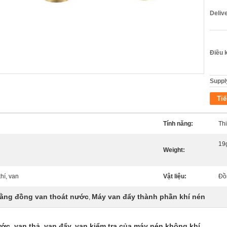
Deliv
Điều 
Supply
Tiế
Tính năng:
Thi
19
Weight:
hí, van
Vật liệu:
Đồ
bằng đồng van thoát nước
Máy van đẩy thành phần khí nén
,
ớc, van thả, van đẩy, van kiểm tra của máy nén không khí