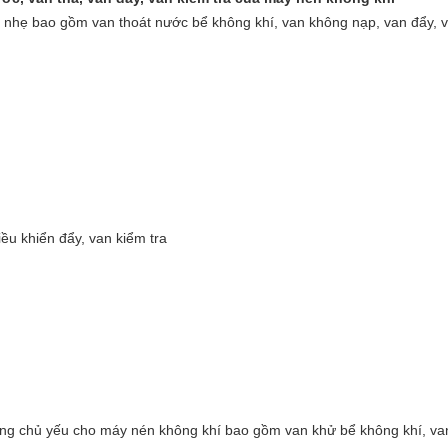
 nhẹ bao gồm van thoát nước bể không khí, van không nạp, van đẩy, va
iều khiển đẩy, van kiểm tra
 chủ yếu cho máy nén không khí bao gồm van khử bể không khí, van t