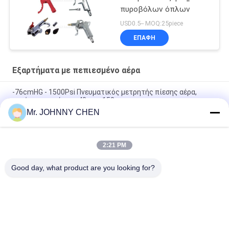
πυροβόλων όπλων
USD0.5-- MOQ:25piece
ΕΠΑΦΉ
Εξαρτήματα με πεπιεσμένο αέρα
-76cmHG - 1500Psi Πνευματικός μετρητής πίεσης αέρα,
μανόμετρος πίεσης 40mm-150mm
Mr. JOHNNY CHEN
Άνοιγμα ελαστικού τύπου 1.35Mpa RSV Κεραμιδιάς
Ασφάλειας 1/8" - 2" PT Για Συμπυκνωτή Αέρα
2:21 PM
Πνευματικό πυροβόλο όπλο και Inflator ροδών πυροβόλο
όπλο 1/4 ξεσκονόπανων αέρα» PT
Good day, what product are you looking for?
Λαϊκή κατηγορία
Όλα
Σωληνοειδές - 
2 Πνευματική 
Χρησιμοποιημένη 
Βαλβίδα 