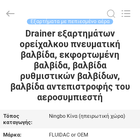
2026
FENGHUA
FLUID
AUTOMATIC
CONTROL
Εξαρτήματα με πεπιεσμένο αέρα
CO.,LTD.
All
Drainer εξαρτημάτων
ΣΠΊΤΙ
Rights
Reserved.
ορείχαλκου πνευματική
ΠΡΟΪΌΝΤΑ
βαλβίδα, εκφορτωμένη
βαλβίδα, βαλβίδα
ΒΊΝΤΕΟ
ρυθμιστικών βαλβίδων,
βαλβίδα αντεπιστροφής του
ΠΕΡΊΠΟΥ
αεροσυμπιεστή
ΕΜΕΊΣ
Τόπος
Ningbo Κίνα (ηπειρωτική χώρα)
ΓΎΡΟΣ
καταγωγής:
ΕΡΓΟΣΤΑΣΊΩΝ
Μάρκα:
FLUIDAC or OEM