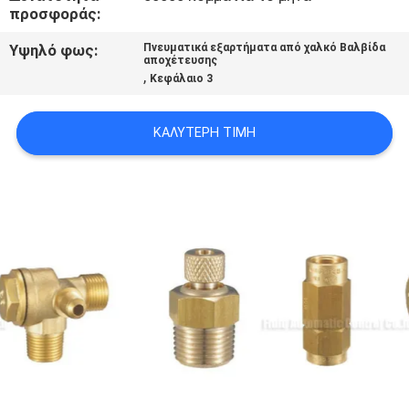
προσφοράς:
VR
SHOW
Υψηλό φως:
Πνευματικά εξαρτήματα από χαλκό Βαλβίδα
αποχέτευσης
,
Κεφάλαιο 3
SITEMAP
ΚΑΛΎΤΕΡΗ ΤΙΜΉ
PRIVACY
POLICY