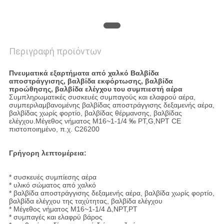
Περιγραφή προϊόντων
Πνευματικά εξαρτήματα από χαλκό Βαλβίδα
αποστράγγισης, βαλβίδα εκφόρτωσης, βαλβίδα
προώθησης, βαλβίδα ελέγχου του συμπιεστή αέρα
Συμπληρωματικές συσκευές συμπαγούς και ελαφρού αέρα,
συμπεριλαμβανομένης βαλβίδας αποστράγγισης δεξαμενής αέρα,
βαλβίδας χωρίς φορτίο, βαλβίδας θέρμανσης, βαλβίδας
ελέγχου.Μέγεθος νήματος M16~1-1/4 ‰ PT,G,NPT CE
πιστοποιημένο, π.χ. C26200
Γρήγορη λεπτομέρεια:
* συσκευές συμπίεσης αέρα
* υλικό σώματος από χαλκό
* βαλβίδα αποστράγγισης δεξαμενής αέρα, βαλβίδα χωρίς φορτίο,
βαλβίδα ελέγχου της ταχύτητας, βαλβίδα ελέγχου
* Μέγεθος νήματος M16~1-1/4 ∆,NPT,PT
* συμπαγές και ελαφρύ βάρος