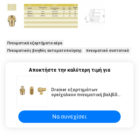
Πνευματικά εξαρτήματα αέρα
Πνευματικός βοηθός αυτοματοποίησης
πνευματικό συστατικό
Αποκτήστε την καλύτερη τιμή για
Drainer εξαρτημάτων
ορείχαλκου πνευματική βαλβίδα,
εκφορτωμένη βαλβίδα, βαλβίδα
ρυθμιστικών βαλβίδων, βαλβίδα
αντεπιστροφής του
αεροσυμπιεστή
Να συνεχίσει