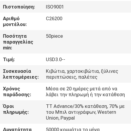
Πιστοποίηση:
ISO9001
ΠΟΙΟΤΙΚΌΣ
Αριθμό
C26200
ΈΛΕΓΧΟΣ
μοντέλου:
Ποσότητα
50piece
ΜΑΣ
παραγγελίας
min:
ΕΛΆΤΕ
Τιμή:
USD3.0--
ΣΕ
ΕΠΑΦΉ
Συσκευασία
Κιβώτια, χαρτοκιβώτια, ξύλινες
λεπτομέρειες:
περιπτώσεις, παλέτες
ΜΕ
Χρόνος
Μέσα σε 20 ημέρες μετά από να
παράδοσης:
λάβει την πληρωμή ή την κατάθεση
ΖΗΤΉΣΤΕ
Όροι
TT Advance/30% κατάθεση, 70% με
ΈΝΑ
πληρωμής:
του Μπιλ αντιγράφων, Western
Union, Paypal
ΑΠΌΣΠΑΣΜΑ
Δυνατότητα
50000 κομμάτια το μήνα