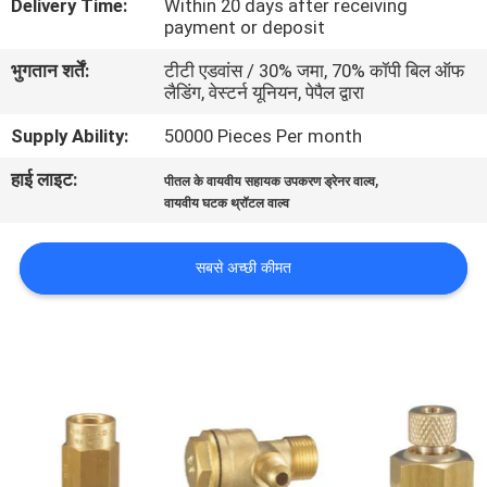
Delivery Time:
Within 20 days after receiving
भ्रमण
payment or deposit
भुगतान शर्तें:
टीटी एडवांस / 30% जमा, 70% कॉपी बिल ऑफ
गुणवत्ता
लैडिंग, वेस्टर्न यूनियन, पेपैल द्वारा
नियंत्रण
Supply Ability:
50000 Pieces Per month
हाई लाइट:
,
पीतल के वायवीय सहायक उपकरण ड्रेनर वाल्व
संपर्क
वायवीय घटक थ्रॉटल वाल्व
करें
सबसे अच्छी कीमत
एक
उद्धरण
का
अनुरोध
करें