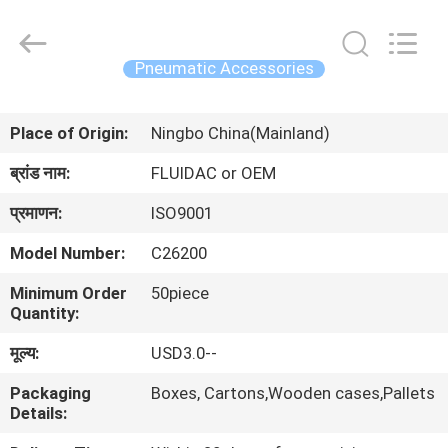
2026
FENGHUA
FLUID
AUTOMATIC
CONTROL
Pneumatic Accessories
CO.,LTD.
All
Rights
घर
Reserved.
Place of Origin:
Ningbo China(Mainland)
उत्पादों
ब्रांड नाम:
FLUIDAC or OEM
प्रमाणन:
ISO9001
वीडियो
Model Number:
C26200
Minimum Order
50piece
हमारे
Quantity:
बारे
मूल्य:
USD3.0--
में
Packaging
Boxes, Cartons,Wooden cases,Pallets
Details:
कारखाना