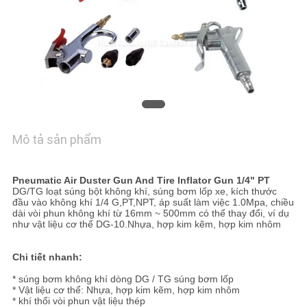
HỆ
CHÚNG
TÔI
YÊU
CẦU
BÁO
Mô tả sản phẩm
GIÁ
Pneumatic Air Duster Gun And Tire Inflator Gun 1/4" PT
DG/TG loạt súng bột không khí, súng bơm lốp xe, kích thước
VR
đầu vào không khí 1/4 G,PT,NPT, áp suất làm việc 1.0Mpa, chiều
dài vòi phun không khí từ 16mm ~ 500mm có thể thay đổi, ví dụ
SHOW
như vật liệu cơ thể DG-10.
Nhựa, hợp kim kẽm, hợp kim nhôm
Chi tiết nhanh:
SƠ
* súng bơm không khí dòng DG / TG súng bơm lốp
ĐỒ
* Vật liệu cơ thể: Nhựa, hợp kim kẽm, hợp kim nhôm
* khí thổi vòi phun vật liệu thép