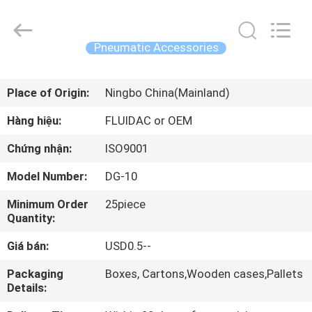
-
2026
FENGHUA
FLUID
AUTOMATIC
Pneumatic Accessories
CONTROL
CO.,LTD.
All
TRANG
Rights
Reserved.
Place of Origin:
Ningbo China(Mainland)
CHỦ
Hàng hiệu:
FLUIDAC or OEM
CÁC
Chứng nhận:
ISO9001
SẢN
Model Number:
DG-10
PHẨM
Minimum Order
25piece
Quantity:
VIDEO
Giá bán:
USD0.5--
VỀ
Packaging
Boxes, Cartons,Wooden cases,Pallets
Details:
CHÚNG