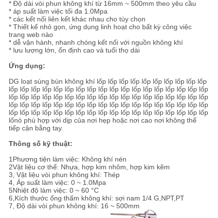
* Độ dài vòi phun không khí từ 16mm ~ 500mm theo yêu cầu
TRANG
* áp suất làm việc tối đa 1.0Mpa
* các kết nối liên kết khác nhau cho tùy chọn
WEB
* Thiết kế nhỏ gọn, ứng dụng linh hoạt cho bất kỳ công việc
trang web nào
* dễ vận hành, nhanh chóng kết nối với nguồn không khí
* lưu lượng lớn, ổn định cao và tuổi thọ dài
PRIVACY
Ứng dụng:
POLICY
DG loạt súng bùn không khí lốp lốp lốp lốp lốp lốp lốp lốp lốp lốp
lốp lốp lốp lốp lốp lốp lốp lốp lốp lốp lốp lốp lốp lốp lốp lốp lốp lốp
lốp lốp lốp lốp lốp lốp lốp lốp lốp lốp lốp lốp lốp lốp lốp lốp lốp lốp
lốp lốp lốp lốp lốp lốp lốp lốp lốp lốp lốp lốp lốp lốp lốp lốp lốp lốp
lốp lốp lốp lốp lốp lốp lốp lốp lốp lốp lốp lốp lốp lốp lốp lốp lốp lốp
lốnó phù hợp với dịp của nơi hẹp hoặc nơi cao nơi không thể
tiếp cận bằng tay.
Thông số kỹ thuật:
1Phương tiện làm việc: Không khí nén
2Vật liệu cơ thể: Nhựa, hợp kim nhôm, hợp kim kẽm
3, Vật liệu vòi phun không khí: Thép
4, Áp suất làm việc: 0 ~ 1.0Mpa
5Nhiệt độ làm việc: 0 ~ 60 °C
6,Kích thước ống thấm không khí: sợi nam 1/4 G,NPT,PT
7, Độ dài vòi phun không khí: 16 ~ 500mm