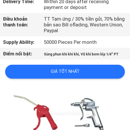
Delivery Time:
Within 20 days after receiving
TÔI
payment or deposit
Điều khoản
TT Tạm ứng / 30% tiền gửi, 70% bằng
THAM
thanh toán:
bản sao Bill oflading, Western Union,
Paypal
QUAN
NHÀ
Supply Ability:
50000 Pieces Per month
MÁY
Điểm nổi bật:
,
Súng phun khí khí khí
Vũ khí bơm lốp 1/4" PT
KIỂM
GIÁ TỐT NHẤT
SOÁT
CHẤT
LƯỢNG
LIÊN