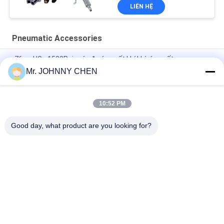
LIÊN HỆ
Pneumatic Accessories
-76cmHG - 1500Psi máy đo áp suất khí khí, áp suất
Manometer 40mm-150mm Dial Size
Mr. JOHNNY CHEN
Mẫu van an toàn bằng đồng RSV 1.35Mpa 1/8 " - 2" PT cho
máy nén không khí
10:52 PM
Pneumatic Air Duster Gun And Tire Inflator Gun 1/4" PT
Good day, what product are you looking for?
Danh mục phổ biến
Tất cả
các
Solenoid Operated 
2 Way Pneumatic 
Directional Control 
Solenoid Valve
Valve
Manual Directional 
Van Cô Đặc Oxy
Control Valve