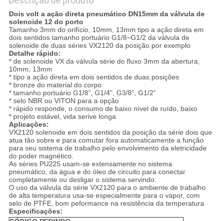
Descrição de produto
Dois volt a ação direta pneumático DN15mm da válvula de
solenoide 12 do porto
Tamanho 3mm do orifício, 10mm, 13mm tipo a ação direta em
dois sentidos tamanho portuário G1/8~G1/2 da válvula de
solenoide de duas séries VX2120 da posição por exemplo
Detalhe rápido:
* de solenoide VX da válvula série do fluxo 3mm da abertura,
10mm, 13mm
* tipo a ação direta em dois sentidos de duas posições
* bronze do material do corpo
* tamanho portuário G1/8”, G1/4”, G3/8”, G1/2”
* selo NBR ou VITON para a opção
* rápido responde, o consumo de baixo nível de ruído, baixo
* projeto estável, vida serive longa
Aplicações:
VX2120 solenoide em dois sentidos da posição da série dois que
atua tão sobre e para comutar fora automaticamente a função
para seu sistema de trabalho pelo envolvimento da eletricidade
do poder magnético.
As séries PU225 usam-se extensamente no sistema
pneumático, da água e do óleo de circuito para conectar
completamente ou desligar o sistema servindo.
O uso da válvula da série VX2120 para o ambiente de trabalho
de alta temperatura usa-se especialmente para o vapor, com
selo de PTFE, bom peformance na resistência da temperatura
Especificações: