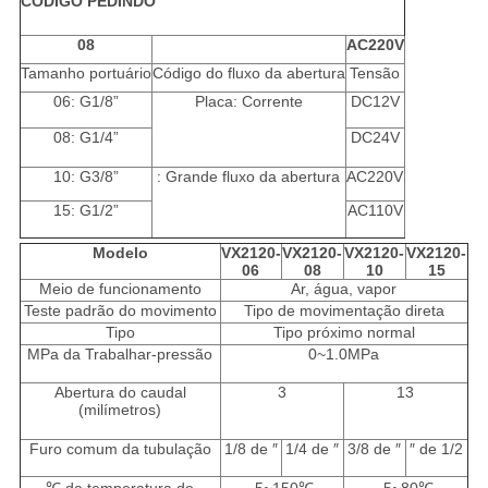
CÓDIGO PEDINDO
08
AC220V
Tamanho portuário
Código do fluxo da abertura
Tensão
06: G1/8”
Placa: Corrente
DC12V
08: G1/4”
DC24V
10: G3/8”
: Grande fluxo da abertura
AC220V
15: G1/2”
AC110V
Modelo
VX2120-
VX2120-
VX2120-
VX2120-
06
08
10
15
Meio de funcionamento
Ar, água, vapor
Teste padrão do movimento
Tipo de movimentação direta
Tipo
Tipo próximo normal
MPa da Trabalhar-pressão
0~1.0MPa
Abertura do caudal
3
13
(milímetros)
Furo comum da tubulação
1/8 de ″
1/4 de ″
3/8 de ″
″ de 1/2