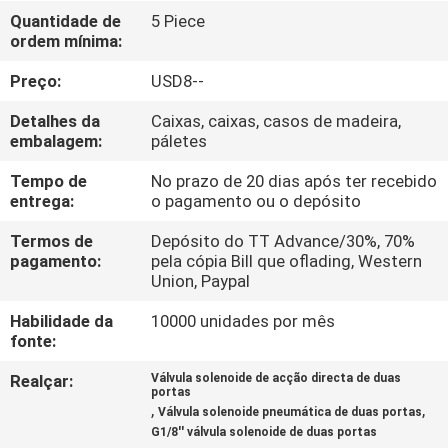
FÁBRICA
Quantidade de
5 Piece
ordem mínima:
CONTROLE
Preço:
USD8--
DA
Detalhes da
Caixas, caixas, casos de madeira,
QUALIDADE
embalagem:
páletes
Tempo de
No prazo de 20 dias após ter recebido
entrega:
o pagamento ou o depósito
CONTACTE-
NOS
Termos de
Depósito do TT Advance/30%, 70%
pagamento:
pela cópia Bill que oflading, Western
Union, Paypal
PEÇA
Habilidade da
10000 unidades por mês
UMAS
fonte:
CITAÇÕES
Realçar:
Válvula solenoide de acção directa de duas
portas
,
,
Válvula solenoide pneumática de duas portas
VR
G1/8'' válvula solenoide de duas portas