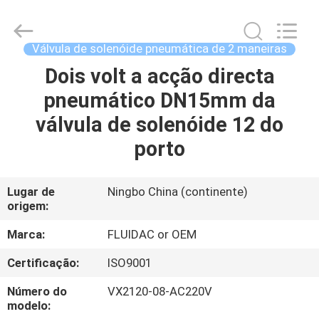
-
2026
FENGHUA
FLUID
AUTOMATIC
Válvula de solenóide pneumática de 2 maneiras
CONTROL
CO.,LTD.
All
Dois volt a acção directa
CASA
Rights
Reserved.
pneumático DN15mm da
PRODUTOS
válvula de solenóide 12 do
porto
VÍDEOS
Lugar de
Ningbo China (continente)
origem:
SOBRE
NÓS
Marca:
FLUIDAC or OEM
Certificação:
ISO9001
EXCURSÃO
Número do
VX2120-08-AC220V
DA
modelo: