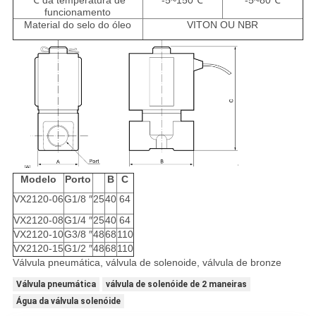
℃ da temperatura de
-5~150℃
-5~80℃
funcionamento
Material do selo do óleo
VITON OU NBR
Modelo
Porto
B
C
VX2120-06
G1/8 ″
25
40
64
VX2120-08
G1/4 ″
25
40
64
VX2120-10
G3/8 ″
48
68
110
VX2120-15
G1/2 ″
48
68
110
Válvula pneumática, válvula de solenoide, válvula de bronze
Válvula pneumática
válvula de solenóide de 2 maneiras
Água da válvula solenóide