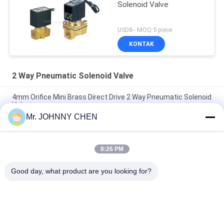
Solenoid Valve
USD8-- MOQ:5 piece
KONTAK
2 Way Pneumatic Solenoid Valve
4mm Orifice Mini Brass Direct Drive 2 Way Pneumatic Solenoid
Valve
Mr. JOHNNY CHEN
16~50mm Orifice 2/2 Brass Pneumatic Solenoid Valve
G1/2"~G2" With Viton Seal
8:26 PM
High Temperature 1.5MPa 2 Way Pneumatic Solenoid Valve
With PTFE Seal For Steam
Good day, what product are you looking for?
Bad Request
Semua
Solenoid Operated 
2 Way Pneumatic 