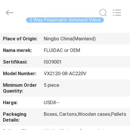
2026
FENGHUA
FLUID
AUTOMATIC
CONTROL
2 Way Pneumatic Solenoid Valve
CO.,LTD.
All
Rights
RUMAH
Reserved.
Place of Origin:
Ningbo China(Mainland)
PRODUK
Nama merek:
FLUIDAC or OEM
Sertifikasi:
ISO9001
VIDEO
Model Number:
VX2120-08-AC220V
TENTANG
Minimum Order
5 piece
Quantity:
KAMI
Harga:
USD8--
TUR
Packaging
Boxes, Cartons,Wooden cases,Pallets
Details:
PABRIK