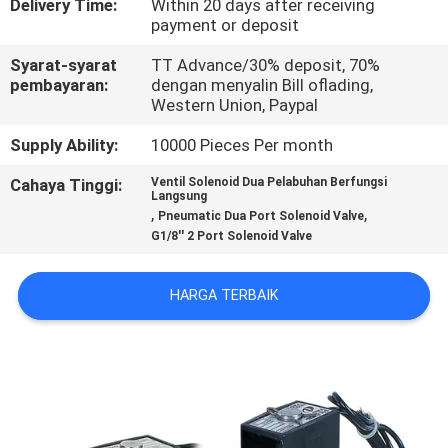
Delivery Time:
Within 20 days after receiving
payment or deposit
KONTROL
Syarat-syarat
TT Advance/30% deposit, 70%
KUALITAS
pembayaran:
dengan menyalin Bill oflading,
Western Union, Paypal
HUBUNGI
Supply Ability:
10000 Pieces Per month
KAMI
Cahaya Tinggi:
Ventil Solenoid Dua Pelabuhan Berfungsi
Langsung
,
,
Pneumatic Dua Port Solenoid Valve
PERMINTAAN
G1/8'' 2 Port Solenoid Valve
PENAWARAN
HARGA TERBAIK
VR
SHOW
SITEMAP