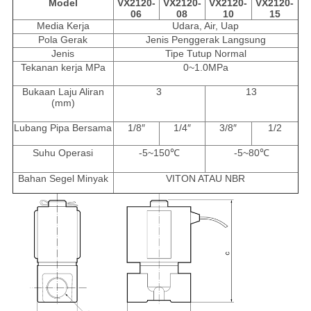
Model
VX2120-
VX2120-
VX2120-
VX2120-
06
08
10
15
Media Kerja
Udara, Air, Uap
Pola Gerak
Jenis Penggerak Langsung
Jenis
Tipe Tutup Normal
Tekanan kerja MPa
0~1.0MPa
Bukaan Laju Aliran
3
13
(mm)
Lubang Pipa Bersama
1/8″
1/4″
3/8″
1/2
Suhu Operasi
-5~150℃
-5~80℃
Bahan Segel Minyak
VITON ATAU NBR