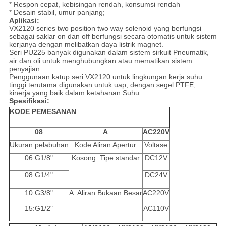
* Respon cepat, kebisingan rendah, konsumsi rendah
* Desain stabil, umur panjang;
Aplikasi:
VX2120 series two position two way solenoid yang berfungsi
sebagai saklar on dan off berfungsi secara otomatis untuk sistem
kerjanya dengan melibatkan daya listrik magnet.
Seri PU225 banyak digunakan dalam sistem sirkuit Pneumatik,
air dan oli untuk menghubungkan atau mematikan sistem
penyajian.
Penggunaan katup seri VX2120 untuk lingkungan kerja suhu
tinggi terutama digunakan untuk uap, dengan segel PTFE,
kinerja yang baik dalam ketahanan Suhu
Spesifikasi:
KODE PEMESANAN
08
A
AC220V
Ukuran pelabuhan
Kode Aliran Apertur
Voltase
06:G1/8"
Kosong: Tipe standar
DC12V
08:G1/4"
DC24V
10:G3/8"
A: Aliran Bukaan Besar
AC220V
15:G1/2"
AC110V