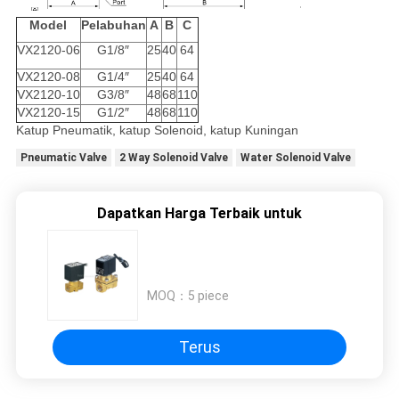
Model
Pelabuhan
A
B
C
VX2120-06
G1/8″
25
40
64
VX2120-08
G1/4″
25
40
64
VX2120-10
G3/8″
48
68
110
VX2120-15
G1/2″
48
68
110
Katup Pneumatik, katup Solenoid, katup Kuningan
Pneumatic Valve
2 Way Solenoid Valve
Water Solenoid Valve
Dapatkan Harga Terbaik untuk
MOQ：
5 piece
Terus