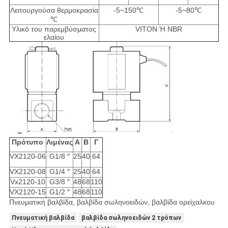
Λειτουργούσα θερμοκρασία
-5~150℃
-5~80℃
℃
Υλικό του παρεμβύσματος
VITON Ή NBR
ελαίου
Πρότυπο
Λιμένας
Α
Β
Γ
VX2120-06
G1/8 ″
25
40
64
VX2120-08
G1/4 ″
25
40
64
Vx2120-10
G3/8 ″
48
68
110
VX2120-15
G1/2 ″
48
68
110
Πνευματική βαλβίδα, βαλβίδα σωληνοειδών, βαλβίδα ορείχαλκου
Πνευματική βαλβίδα
βαλβίδα σωληνοειδών 2 τρόπων