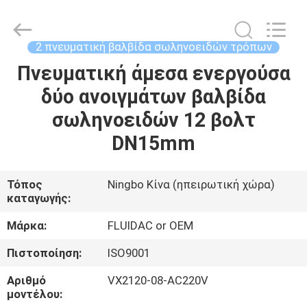
2026
FENGHUA
FLUID
AUTOMATIC
CONTROL
2 πνευματική βαλβίδα σωληνοειδών τρόπων
CO.,LTD.
All
Πνευματική άμεσα ενεργούσα
ΣΠΊΤΙ
Rights
Reserved.
δύο ανοιγμάτων βαλβίδα
ΠΡΟΪΌΝΤΑ
σωληνοειδών 12 βολτ
DN15mm
ΒΊΝΤΕΟ
Τόπος
Ningbo Κίνα (ηπειρωτική χώρα)
καταγωγής:
ΠΕΡΊΠΟΥ
ΕΜΕΊΣ
Μάρκα:
FLUIDAC or OEM
Πιστοποίηση:
ISO9001
ΓΎΡΟΣ
Αριθμό
VX2120-08-AC220V
ΕΡΓΟΣΤΑΣΊΩΝ
μοντέλου: