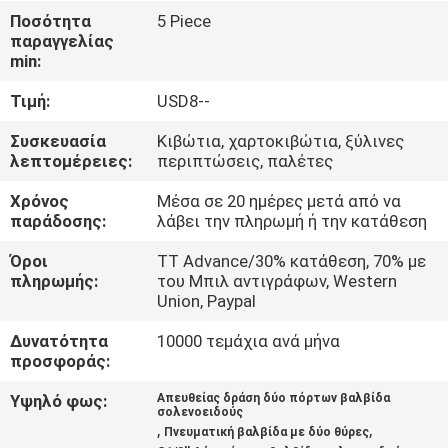
Ποσότητα
5 Piece
ΠΟΙΟΤΙΚΌΣ
παραγγελίας
min:
ΈΛΕΓΧΟΣ
Τιμή:
USD8--
ΜΑΣ
Συσκευασία
Κιβώτια, χαρτοκιβώτια, ξύλινες
λεπτομέρειες:
περιπτώσεις, παλέτες
ΕΛΆΤΕ
Χρόνος
Μέσα σε 20 ημέρες μετά από να
ΣΕ
παράδοσης:
λάβει την πληρωμή ή την κατάθεση
ΕΠΑΦΉ
Όροι
TT Advance/30% κατάθεση, 70% με
ΜΕ
πληρωμής:
του Μπιλ αντιγράφων, Western
Union, Paypal
ΖΗΤΉΣΤΕ
Δυνατότητα
10000 τεμάχια ανά μήνα
προσφοράς:
ΈΝΑ
Υψηλό φως:
Απευθείας δράση δύο πόρτων βαλβίδα
ΑΠΌΣΠΑΣΜΑ
σολενοειδούς
,
,
Πνευματική βαλβίδα με δύο θύρες