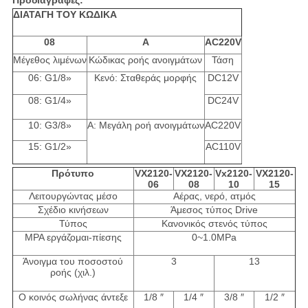
Προδιαγραφές:
ΔΙΑΤΑΓΗ ΤΟΥ ΚΩΔΙΚΑ
08
Α
AC220V
Μέγεθος λιμένων
Κώδικας ροής ανοιγμάτων
Τάση
06: G1/8»
Κενό: Σταθεράς μορφής
DC12V
08: G1/4»
DC24V
10: G3/8»
Α: Μεγάλη ροή ανοιγμάτων
AC220V
15: G1/2»
AC110V
Πρότυπο
VX2120-
VX2120-
Vx2120-
VX2120-
06
08
10
15
Λειτουργώντας μέσο
Αέρας, νερό, ατμός
Σχέδιο κινήσεων
Άμεσος τύπος Drive
Τύπος
Κανονικός στενός τύπος
MPA εργάζομαι-πίεσης
0~1.0MPa
Άνοιγμα του ποσοστού
3
13
ροής (χιλ.)
Ο κοινός σωλήνας άντεξε
1/8 ″
1/4 ″
3/8 ″
1/2 ″