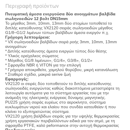
Περιγραφή προϊόντων
Πνευματική άμεσα ενεργούσα δύο ανοιγμάτων βαλβίδα
σωληνοειδών 12 βολτ DN15mm
Το μέγεθος 3mm, 10mm, 13mm δύο στομίων τοποθετεί το
διπλής κατεύθυνσης VX2120 σειράς σωληνοειδών μέγεθος
G1/8~G1/2 λιμένων τύπων βαλβίδων άμεσα ενεργόν π.χ.
Γρήγορη λεπτομέρεια:
* VX σωληνοειδών βαλβίδων σειρά ροής 3mm, 10mm, 13mm
ανοιγμάτων
* Διπλής κατεύθυνσης άμεσα ενεργών τύπος δύο θέσης
* Υλικός ορείχαλκος σώματος
* Μέγεθος G1/8 λιμένων», G1/4», G3/8», G1/2»
* Σφραγίδα NBR ή VITON για την επιλογή
* Γρήγορα αποκριθείτε, χαμηλού θορύβου, μικρή κατανάλωση
* Σταθερό σχέδιο, μακριά serive ζωή
Εφαρμογές:
VX2120 οι σειρές δύο τοποθετούν το διπλής κατεύθυνσης
σωληνοειδές ενεργώντας καθώς διακοπτόμενα μεταστρέψτε τη
λειτουργία αυτόματα για το σύστημα εργασίας του με την
ανάμειξη της ηλεκτρικής ενέργειας δύναμης μαγνητικής.
PU225 χρήση σειράς ευρέως στο αεροκίνητο, σύστημα
κυκλωμάτων νερού και ελαίου που συνδέει κατευθείαν ή που
κλείνει το εξυπηρετώντας σύστημα.
VX2120 χρήση βαλβίδων σειράς για την υψηλής θερμοκρασίας
χρήση εργασιακών περιβαλλόντων ειδικά για τον ατμό, με τη
σφραγίδα PTFE, καλό peformance στην αντοχή θερμοκρασίας