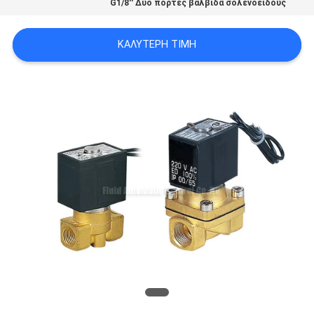
G1/8'' Δύο πόρτες βαλβίδα σολενοειδούς
VR
SHOW
ΚΑΛΎΤΕΡΗ ΤΙΜΉ
SITEMAP
PRIVACY
POLICY