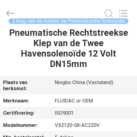
2026
FENGHUA
FLUID
AUTOMATIC
CONTROL
2 Klep van de manier de Pneumatische Solenoïde
CO.,LTD.
All
Pneumatische Rechtstreekse
HUIS
Rights
Reserved.
Klep van de Twee
PRODUCTEN
Havensolenoïde 12 Volt
DN15mm
VIDEOS
Plaats van
Ningbo China (Vasteland)
herkomst:
ONGEVEER
ONS
Merknaam:
FLUIDAC or OEM
Certificering:
ISO9001
FABRIEKSREIS
Modelnummer:
VX2120-08-AC220V