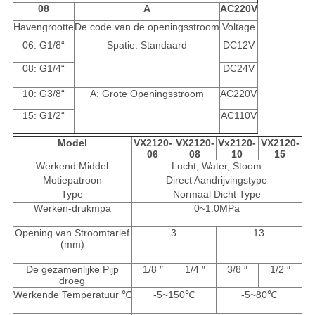
08
A
AC220V
Havengrootte
De code van de openingsstroom
Voltage
06: G1/8“
Spatie: Standaard
DC12V
08: G1/4“
DC24V
10: G3/8“
A: Grote Openingsstroom
AC220V
15: G1/2“
AC110V
Model
VX2120-
VX2120-
Vx2120-
VX2120-
06
08
10
15
Werkend Middel
Lucht, Water, Stoom
Motiepatroon
Direct Aandrijvingstype
Type
Normaal Dicht Type
Werken-drukmpa
0~1.0MPa
Opening van Stroomtarief
3
13
(mm)
De gezamenlijke Pijp
1/8 ″
1/4 ″
3/8 ″
1/2 ″
droeg
Werkende Temperatuur ℃
-5~150℃
-5~80℃