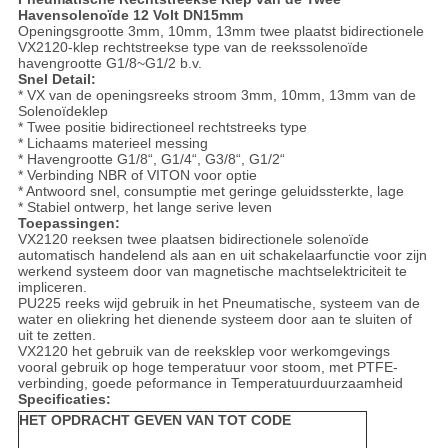
Havensolenoïde 12 Volt DN15mm
Openingsgrootte 3mm, 10mm, 13mm twee plaatst bidirectionele
VX2120-klep rechtstreekse type van de reekssolenoïde
havengrootte G1/8~G1/2 b.v.
Snel Detail:
* VX van de openingsreeks stroom 3mm, 10mm, 13mm van de
Solenoïdeklep
* Twee positie bidirectioneel rechtstreeks type
* Lichaams materieel messing
* Havengrootte G1/8“, G1/4“, G3/8“, G1/2“
* Verbinding NBR of VITON voor optie
* Antwoord snel, consumptie met geringe geluidssterkte, lage
* Stabiel ontwerp, het lange serive leven
Toepassingen:
VX2120 reeksen twee plaatsen bidirectionele solenoïde
automatisch handelend als aan en uit schakelaarfunctie voor zijn
werkend systeem door van magnetische machtselektriciteit te
impliceren.
PU225 reeks wijd gebruik in het Pneumatische, systeem van de
water en oliekring het dienende systeem door aan te sluiten of
uit te zetten.
VX2120 het gebruik van de reeksklep voor werkomgevings
vooral gebruik op hoge temperatuur voor stoom, met PTFE-
verbinding, goede peformance in Temperatuurduurzaamheid
Specificaties:
HET OPDRACHT GEVEN VAN TOT CODE