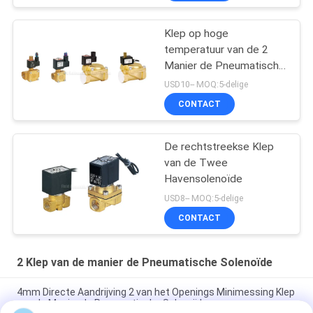
Klep op hoge
temperatuur van de 2
Manier de Pneumatische
Solenoïde
USD10-- MOQ:5-delige
CONTACT
De rechtstreekse Klep
van de Twee
Havensolenoïde
USD8-- MOQ:5-delige
CONTACT
2 Klep van de manier de Pneumatische Solenoïde
4mm Directe Aandrijving 2 van het Openings Minimessing Klep
van de Manier de Pneumatische Solenoïde