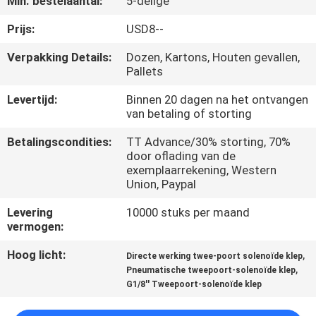
Min. bestelaantal:
5-delige
KWALITEITSCONTROLE
Prijs:
USD8--
CONTACTEER
Verpakking Details:
Dozen, Kartons, Houten gevallen,
Pallets
ONS
Levertijd:
Binnen 20 dagen na het ontvangen
van betaling of storting
VERZOEK
OM EEN
Betalingscondities:
TT Advance/30% storting, 70%
door oflading van de
CITAAT
exemplaarrekening, Western
Union, Paypal
VR
Levering
10000 stuks per maand
vermogen:
SHOW
Hoog licht:
,
Directe werking twee-poort solenoïde klep
,
Pneumatische tweepoort-solenoïde klep
SITEMAP
G1/8'' Tweepoort-solenoïde klep