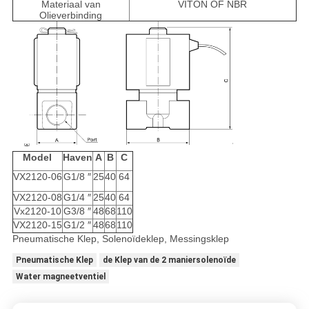
Materiaal van
VITON OF NBR
Olieverbinding
Model
Haven
A
B
C
VX2120-06
G1/8 ″
25
40
64
VX2120-08
G1/4 ″
25
40
64
Vx2120-10
G3/8 ″
48
68
110
VX2120-15
G1/2 ″
48
68
110
Pneumatische Klep, Solenoïdeklep, Messingsklep
Pneumatische Klep
de Klep van de 2 maniersolenoïde
Water magneetventiel