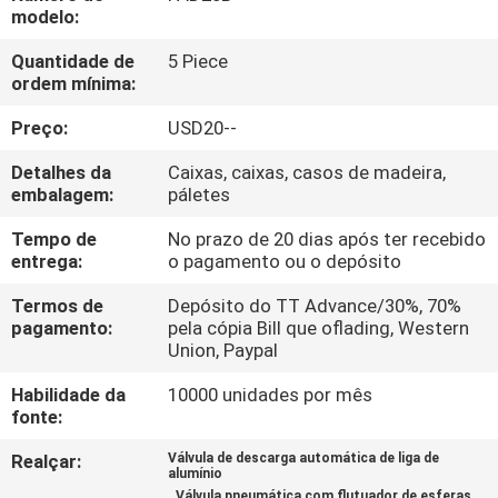
FÁBRICA
modelo:
Quantidade de
5 Piece
CONTROLE
ordem mínima:
DA
Preço:
USD20--
QUALIDADE
Detalhes da
Caixas, caixas, casos de madeira,
embalagem:
páletes
CONTACTE-
Tempo de
No prazo de 20 dias após ter recebido
entrega:
o pagamento ou o depósito
NOS
Termos de
Depósito do TT Advance/30%, 70%
pagamento:
pela cópia Bill que oflading, Western
PEÇA
Union, Paypal
UMAS
Habilidade da
10000 unidades por mês
CITAÇÕES
fonte:
Realçar:
Válvula de descarga automática de liga de
alumínio
VR
,
,
Válvula pneumática com flutuador de esferas