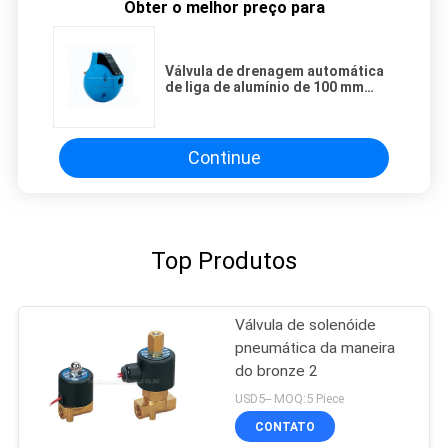
Obter o melhor preço para
Válvula de drenagem automática
de liga de alumínio de 100 mm
movida por uma bola flutuante
G1/2' para compressor de ar
Continue
Top Produtos
Válvula de solenóide
pneumática da maneira
do bronze 2
USD5-- MOQ:5 Piece
CONTATO