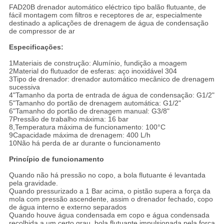
FAD20B drenador automático eléctrico tipo balão flutuante, de
fácil montagem com filtros e receptores de ar, especialmente
destinado a aplicações de drenagem de água de condensação
de compressor de ar
Especificações:
1Materiais de construção: Alumínio, fundição a moagem
2Material do flutuador de esferas: aço inoxidável 304
3Tipo de drenador: drenador automático mecânico de drenagem
sucessiva
4"Tamanho da porta de entrada de água de condensação: G1/2"
5"Tamanho do portão de drenagem automática: G1/2"
6"Tamanho do portão de drenagem manual: G3/8"
7Pressão de trabalho máxima: 16 bar
8,Temperatura máxima de funcionamento: 100°C
9Capacidade máxima de drenagem: 400 L/h
10Não há perda de ar durante o funcionamento
Princípio de funcionamento
Quando não há pressão no copo, a bola flutuante é levantada
pela gravidade.
Quando pressurizado a 1 Bar acima, o pistão supera a força da
mola com pressão ascendente, assim o drenador fechado, copo
de água interno e externo separados
Quando houve água condensada em copo e água condensada
recolhida a um certo grau, bola flutuante impulsionada pela força