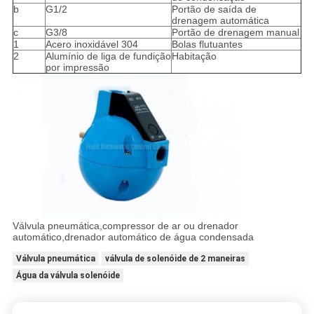
b
G1/2
Portão de saída de
drenagem automática
c
G3/8
Portão de drenagem manual
1
Acero inoxidável 304
Bolas flutuantes
2
Alumínio de liga de fundição
Habitação
por impressão
Válvula pneumática,compressor de ar ou drenador
automático,drenador automático de água condensada
Válvula pneumática
válvula de solenóide de 2 maneiras
Água da válvula solenóide