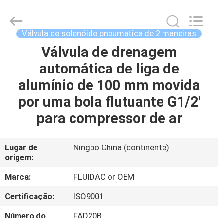
-
2026
FENGHUA
FLUID
AUTOMATIC
Válvula de solenóide pneumática de 2 maneiras
CONTROL
CO.,LTD.
All
Válvula de drenagem
CASA
Rights
Reserved.
automática de liga de
PRODUTOS
alumínio de 100 mm movida
por uma bola flutuante G1/2'
VÍDEOS
para compressor de ar
SOBRE
Lugar de
Ningbo China (continente)
origem:
NÓS
Marca:
FLUIDAC or OEM
EXCURSÃO
Certificação:
ISO9001
DA
Número do
FAD20B