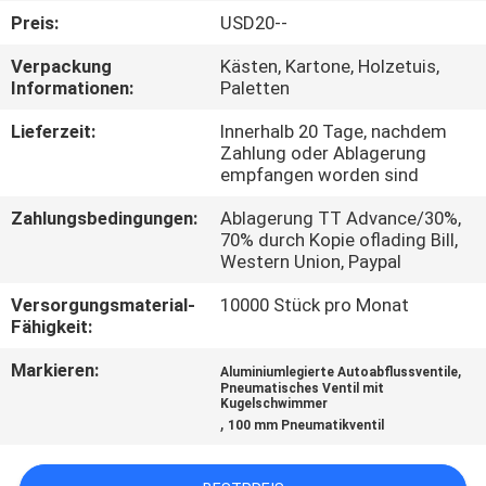
Preis:
USD20--
QUALITÄTSKONTROLLE
Verpackung
Kästen, Kartone, Holzetuis,
Informationen:
Paletten
TRETEN
Lieferzeit:
Innerhalb 20 Tage, nachdem
SIE
Zahlung oder Ablagerung
empfangen worden sind
MIT
Zahlungsbedingungen:
Ablagerung TT Advance/30%,
UNS
70% durch Kopie oflading Bill,
IN
Western Union, Paypal
VERBINDUNG
Versorgungsmaterial-
10000 Stück pro Monat
Fähigkeit:
FORDERN
Markieren:
,
Aluminiumlegierte Autoabflussventile
Pneumatisches Ventil mit
SIE EIN
Kugelschwimmer
,
100 mm Pneumatikventil
ZITAT