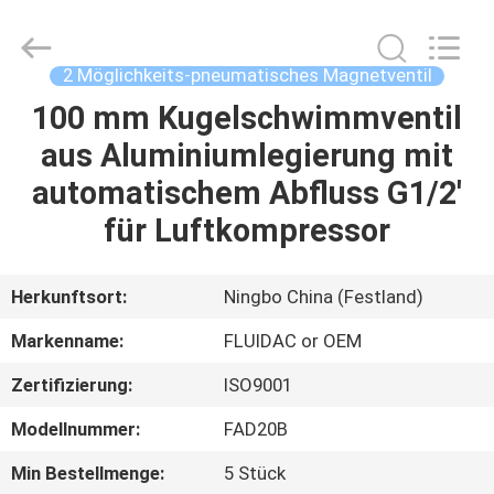
FENGHUA
FLUID
AUTOMATIC
CONTROL
CO.,LTD.
2 Möglichkeits-pneumatisches Magnetventil
All
Rights
Reserved.
100 mm Kugelschwimmventil
HAUS
aus Aluminiumlegierung mit
PRODUKTE
automatischem Abfluss G1/2'
für Luftkompressor
VIDEOS
Herkunftsort:
Ningbo China (Festland)
ÜBER
Markenname:
FLUIDAC or OEM
UNS
Zertifizierung:
ISO9001
FABRIK-
Modellnummer:
FAD20B
AUSFLUG
Min Bestellmenge:
5 Stück