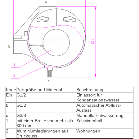
Kode
Portgröße und Material
Beschreibung
Ein
G1/2
Einlassort für
Kondensationswasser
b
G1/2
Automatischer Abfluss-
Auslass
c
G3/8
Manuelle Entwässerung
1
mit einer Breite von mehr als
Schwimmball
600 mm
2
Aluminiumlegierungen aus
Wohnungen
Druckguss