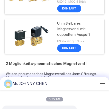
USD10-- MOQ:5 Stück
KONTAKT
Unmittelbares
Magnetventil mit
doppeltem Auspuff
USD8-- MOQ:5 Stück
KONTAKT
2 Möglichkeits-pneumatisches Magnetventil
Weisen-pneumatisches Magnetventil des 4mm Öffnungs-
Minimessingdirektantrieb-2
Mr. JOHNNY CHEN
pneumatisches Messingmagnetventil G1/2 " ~G2“ 16~50mm
Öffnungs-2/2 mit Viton-Dichtung
5:35 AM
Weisen-pneumatisches Magnetventil der hohen Temperatur
1.5MPa 2 mit PTFE-Dichtung für Dampf