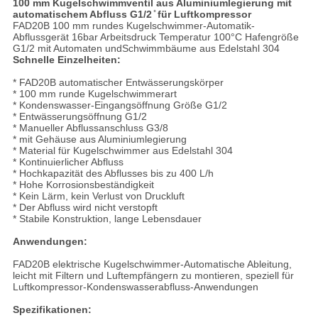
100 mm Kugelschwimmventil aus Aluminiumlegierung mit
automatischem Abfluss G1/2 ̊ für Luftkompressor
FAD20B 100 mm rundes Kugelschwimmer-Automatik-
Abflussgerät 16bar Arbeitsdruck Temperatur 100°C Hafengröße
G1/2 mit Automaten und
Schwimmbäume aus Edelstahl 304
Schnelle Einzelheiten:
* FAD20B automatischer Entwässerungskörper
* 100 mm runde Kugelschwimmerart
* Kondenswasser-Eingangsöffnung Größe G1/2
* Entwässerungsöffnung G1/2
* Manueller Abflussanschluss G3/8
* mit Gehäuse aus Aluminiumlegierung
* Material für Kugelschwimmer aus Edelstahl 304
* Kontinuierlicher Abfluss
* Hochkapazität des Abflusses bis zu 400 L/h
* Hohe Korrosionsbeständigkeit
* Kein Lärm, kein Verlust von Druckluft
* Der Abfluss wird nicht verstopft
* Stabile Konstruktion, lange Lebensdauer
Anwendungen:
FAD20B elektrische Kugelschwimmer-Automatische Ableitung,
leicht mit Filtern und Luftempfängern zu montieren, speziell für
Luftkompressor-Kondenswasserabfluss-Anwendungen
Spezifikationen: