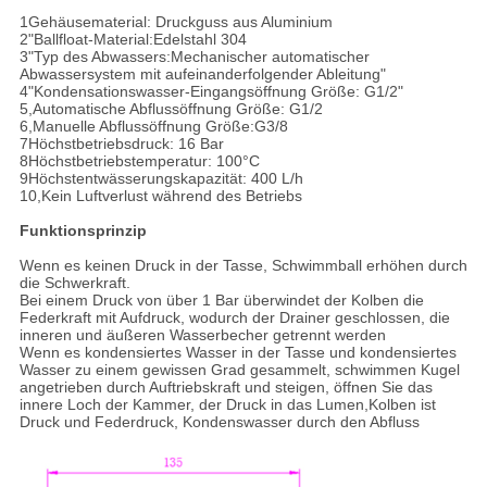
1Gehäusematerial: Druckguss aus Aluminium
2"Ballfloat-Material:Edelstahl 304
3"Typ des Abwassers:Mechanischer automatischer
Abwassersystem mit aufeinanderfolgender Ableitung"
4"Kondensationswasser-Eingangsöffnung Größe: G1/2"
5,Automatische Abflussöffnung Größe: G1/2
6,Manuelle Abflussöffnung Größe:G3/8
7Höchstbetriebsdruck: 16 Bar
8Höchstbetriebstemperatur: 100°C
9Höchstentwässerungskapazität: 400 L/h
10,Kein Luftverlust während des Betriebs
Funktionsprinzip
Wenn es keinen Druck in der Tasse, Schwimmball erhöhen durch
die Schwerkraft.
Bei einem Druck von über 1 Bar überwindet der Kolben die
Federkraft mit Aufdruck, wodurch der Drainer geschlossen, die
inneren und äußeren Wasserbecher getrennt werden
Wenn es kondensiertes Wasser in der Tasse und kondensiertes
Wasser zu einem gewissen Grad gesammelt, schwimmen Kugel
angetrieben durch Auftriebskraft und steigen, öffnen Sie das
innere Loch der Kammer, der Druck in das Lumen,Kolben ist
Druck und Federdruck, Kondenswasser durch den Abfluss