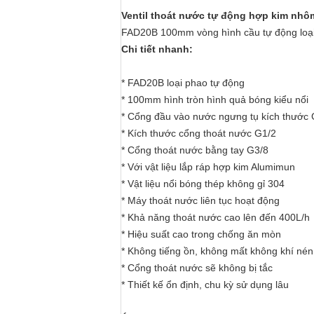
Ventil thoát nước tự động hợp kim nhô
FAD20B 100mm vòng hình cầu tự động loại 
Chi tiết nhanh:
* FAD20B loại phao tự động
* 100mm hình tròn hình quả bóng kiểu nổi
* Cổng đầu vào nước ngưng tụ kích thước 
* Kích thước cổng thoát nước G1/2
* Cổng thoát nước bằng tay G3/8
* Với vật liệu lắp ráp hợp kim Alumimun
* Vật liệu nổi bóng thép không gỉ 304
* Máy thoát nước liên tục hoạt động
* Khả năng thoát nước cao lên đến 400L/h
* Hiệu suất cao trong chống ăn mòn
* Không tiếng ồn, không mất không khí nén
* Cổng thoát nước sẽ không bị tắc
* Thiết kế ổn định, chu kỳ sử dụng lâu