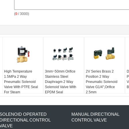
(
0
/ 3000)
High Temperature
3mm~50mm Orifice
2V Series Brass 2
D
1.5MPa 2 Way
Stainless Steel
Position 2 Way
P
Pneumatic Solenoid
Diaphragm 2 Way
Pneumatic Solenoid
V
Valve With PTFE Seal
Solenoid Valve With
Valve G1/4",Orifice
B
For Steam
EPDM Seal
2.5mm
SOLENOID OPERATED
MANUAL DIRECTIONAL
DIRECTIONAL CONTROL
CONTROL VALVE
VALVE