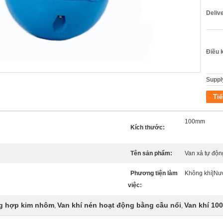
Deliv
Điều 
Supply
Tiế
100mm
Kích thước:
Tên sản phẩm:
Van xả tự độn
Phương tiện làm
Không khí|Nư
việc:
ng hợp kim nhôm
Van khí nén hoạt động bằng cầu nổi
Van khí 1
,
,