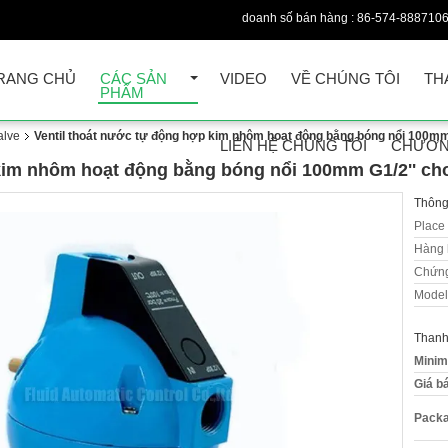
doanh số bán hàng :
86-574-888710
RANG CHỦ
CÁC SẢN
VIDEO
VỀ CHÚNG TÔI
TH
PHẨM
alve
Ventil thoát nước tự động hợp kim nhôm hoạt động bằng bóng nổi 100mm
LIÊN HỆ CHÚNG TÔI
CHƯƠN
 kim nhôm hoạt động bằng bóng nổi 100mm G1/2'' ch
Thông 
Place 
Hàng 
Chứng
Model
Thanh
Minim
Giá b
Packa