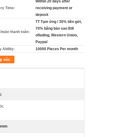
Within 20 days after
ery Time:
receiving payment or
deposit
TT Tạm ứng / 30% tiền gửi,
70% bằng bản sao Bill
khoản thanh toán:
oflading, Western Union,
Paypal
 Ability:
10000 Pieces Per month
p xúc
g
ớc
00mm