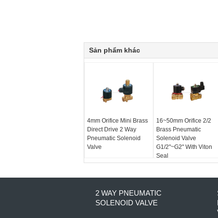
Sản phẩm khác
4mm Orifice Mini Brass
16~50mm Orifice 2/2
Direct Drive 2 Way
Brass Pneumatic
Pneumatic Solenoid
Solenoid Valve
Valve
G1/2"~G2" With Viton
Seal
2 WAY PNEUMATIC
SOLENOID VALVE