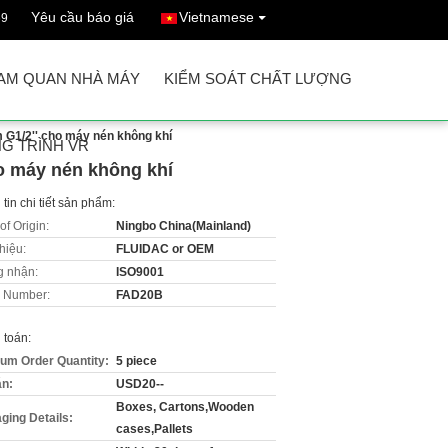
Yêu cầu báo giá
Vietnamese
69
AM QUAN NHÀ MÁY
KIỂM SOÁT CHẤT LƯỢNG
 G1/2'' cho máy nén không khí
G TRÌNH VR
o máy nén không khí
tin chi tiết sản phẩm:
of Origin:
Ningbo China(Mainland)
hiệu:
FLUIDAC or OEM
 nhận:
ISO9001
 Number:
FAD20B
 toán:
um Order Quantity:
5 piece
án:
USD20--
Boxes, Cartons,Wooden
ging Details:
cases,Pallets