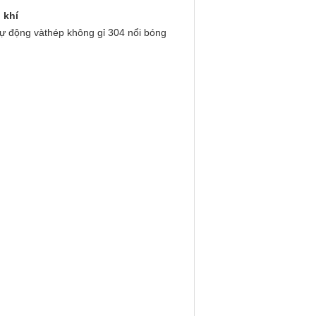
 khí
tự động và
thép không gỉ 304 nổi bóng