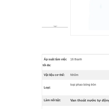
Áp suất làm việc
16 thanh
tối đa:
Vật liệu cơ thể:
Nhôm
loại phao bóng tròn
Loại:
Van thoát nước tự độ
Làm nổi bật: