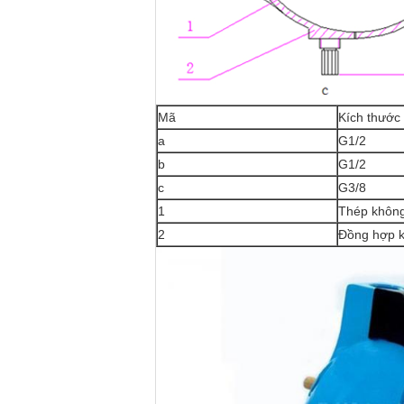
Mã
Kích thước 
a
G1/2
b
G1/2
c
G3/8
1
Thép không
2
Đồng hợp 