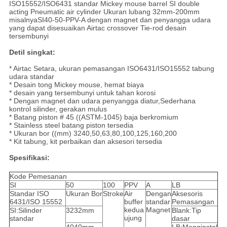
ISO15552/ISO6431 standar Mickey mouse barrel SI double
acting Pneumatic air cylinder Ukuran lubang 32mm-200mm
misalnyaSI40-50-PPV-A dengan magnet dan penyangga udara
yang dapat disesuaikan Airtac crossover Tie-rod desain
tersembunyi
Detil singkat:
* Airtac Setara, ukuran pemasangan ISO6431/ISO15552 tabung
udara standar
* Desain tong Mickey mouse, hemat biaya
* desain yang tersembunyi untuk tahan korosi
* Dengan magnet dan udara penyangga diatur,Sederhana
kontrol silinder, gerakan mulus
* Batang piston # 45 ((ASTM-1045) baja berkromium
* Stainless steel batang piston tersedia
* Ukuran bor ((mm) 3240,50,63,80,100,125,160,200
* Kit tabung, kit perbaikan dan aksesori tersedia
Spesifikasi:
Kode Pemesanan
SI
50
100
PPV
A
LB
Standar ISO
Ukuran Bor
Stroke
Air
Dengan
Aksesoris
6431/ISO 15552
buffer
standar
Pemasangan
kedua
Magnet
SI:Silinder
3232mm
Blank:Tip
ujung
standar
dasar