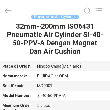
2026
FENGHUA
FLUID
AUTOMATIC
CONTROL
Pneumatic Air Cylinder
CO.,LTD.
All
Rights
32mm~200mm ISO6431
RUMAH
Reserved.
Pneumatic Air Cylinder SI-40-
PRODUK
50-PPV-A Dengan Magnet
Dan Air Cushion
VIDEO
Place of Origin:
Ningbo China(Mainland)
TENTANG
Nama merek:
FLUIDAC or OEM
KAMI
Sertifikasi:
ISO9001
TUR
Model Number:
SI-40-50-PPV-A
PABRIK
Minimum Order
5 piece