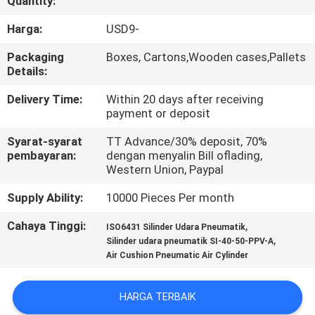
Quantity:
KONTROL
Harga:
USD9-
KUALITAS
Packaging
Boxes, Cartons,Wooden cases,Pallets
Details:
HUBUNGI
Delivery Time:
Within 20 days after receiving
payment or deposit
KAMI
Syarat-syarat
TT Advance/30% deposit, 70%
pembayaran:
dengan menyalin Bill oflading,
PERMINTAAN
Western Union, Paypal
PENAWARAN
Supply Ability:
10000 Pieces Per month
Cahaya Tinggi:
,
ISO6431 Silinder Udara Pneumatik
VR
,
Silinder udara pneumatik SI-40-50-PPV-A
Air Cushion Pneumatic Air Cylinder
SHOW
HARGA TERBAIK
SITEMAP