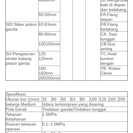
4040mm
LB:Menginstal
kaki di depan
dan belakang
50:50mm
FA:Flang
depan
SID:Stiker piston
63:63mm
FB:Flang
ganda
belakang
80:80mm
CA: Dasi
tunggal
100100mm
CB:Dua
anting
SIJ:Pengaturan
125:
TC:Axial
stroke batang
125mm
turnion
piston ganda
tengah
160:
YB: Rotasi
160mm
Clevis
200200mm
Spesifikasi
Ukuran bor ((mm)
32
40
50
63
80
100
125
160
200
bekerja Medium
Udara terkompresi yang disaring
Pola Gerak
Tindakan ganda/Tindakan tunggal
Tekanan
1.5MPa
Ketahanan
Kisaran tekanan
0.1~1.0MPa
operasi