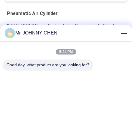
Pneumatic Air Cylinder
ISO15552 DNC Series Double Acting Pneumatic Air Cylinder
DNC-50-100-PPV-A
Mr. JOHNNY CHEN
ISO6432 DSNU Stainless Steel Mini Pneumatic Air Cylinder
5:24 PM
16mm~100mm ADVU Compact Pneumatic Air Cylinder With
Magnet / Rubber Buffer
Good day, what product are you looking for?
Bad Request
Semua
Solenoid Operated 
2 Way Pneumatic 
Directional Control 
Solenoid Valve
Valve
Manual Directional 
Katup Konsentrator 
Control Valve
Oksigen
Mechanical Control 
Pneumatic Flow 