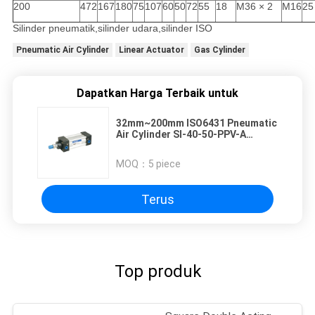
200
472
167
180
75
107
60
50
72
55
18
M36 × 2
M16
25
Silinder pneumatik,silinder udara,silinder ISO
Pneumatic Air Cylinder
Linear Actuator
Gas Cylinder
Dapatkan Harga Terbaik untuk
32mm~200mm ISO6431 Pneumatic
Air Cylinder SI-40-50-PPV-A
Dengan Magnet Dan Air Cushion
MOQ：
5 piece
Terus
Top produk