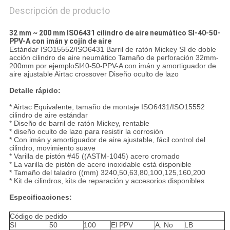
Descripción de producto
32 mm ~ 200 mm ISO6431 cilindro de aire neumático SI-40-50-
PPV-A con imán y cojín de aire
Estándar ISO15552/ISO6431 Barril de ratón Mickey SI de doble
acción cilindro de aire neumático Tamaño de perforación 32mm-
200mm por ejemploSI40-50-PPV-A con imán y amortiguador de
aire ajustable Airtac crossover Diseño oculto de lazo
Detalle rápido:
* Airtac Equivalente, tamaño de montaje ISO6431/ISO15552
cilindro de aire estándar
* Diseño de barril de ratón Mickey, rentable
* diseño oculto de lazo para resistir la corrosión
* Con imán y amortiguador de aire ajustable, fácil control del
cilindro, movimiento suave
* Varilla de pistón #45 ((ASTM-1045) acero cromado
* La varilla de pistón de acero inoxidable está disponible
* Tamaño del taladro ((mm) 3240,50,63,80,100,125,160,200
* Kit de cilindros, kits de reparación y accesorios disponibles
Especificaciones:
Código de pedido
SI
50
100
El PPV
A. No
LB