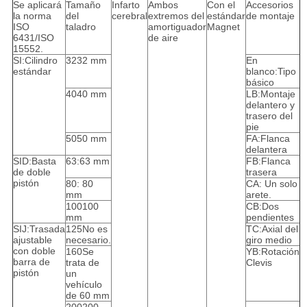
Se aplicará
Tamaño
Infarto
Ambos
Con el
Accesorios
la norma
del
cerebral
extremos del
estándar
de montaje
ISO
taladro
amortiguador
Magnet
6431/ISO
de aire
15552.
SI:Cilindro
3232 mm
En
estándar
blanco:Tipo
básico
4040 mm
LB:Montaje
delantero y
trasero del
pie
5050 mm
FA:Flanca
delantera
SID:Basta
63:63 mm
FB:Flanca
de doble
trasera
pistón
80: 80
CA: Un solo
mm
arete.
100100
CB:Dos
mm
pendientes
SIJ:Trasada
125No es
TC:Axial del
ajustable
necesario.
giro medio
con doble
160Se
YB:Rotación
barra de
trata de
Clevis
pistón
un
vehículo
de 60 mm