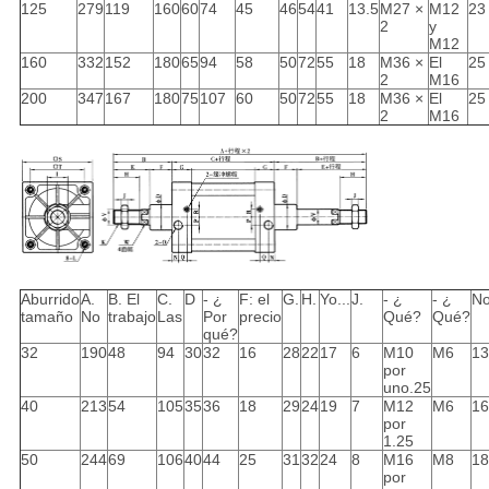
125
279
119
160
60
74
45
46
54
41
13.5
M27 ×
M12
23
2
y
M12
160
332
152
180
65
94
58
50
72
55
18
M36 ×
El
25
2
M16
200
347
167
180
75
107
60
50
72
55
18
M36 ×
El
25
2
M16
Aburrido
A.
B. El
C.
D
- ¿
F: el
G.
H.
Yo...
J.
- ¿
- ¿
N
tamaño
No
trabajo
Las
Por
precio
Qué?
Qué?
qué?
32
190
48
94
30
32
16
28
22
17
6
M10
M6
13
por
uno.25
40
213
54
105
35
36
18
29
24
19
7
M12
M6
16
por
1.25
50
244
69
106
40
44
25
31
32
24
8
M16
M8
18
por