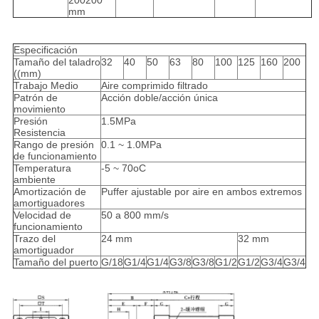
200200
mm
Especificación
Tamaño del taladro
32
40
50
63
80
100
125
160
200
((mm)
Trabajo Medio
Aire comprimido filtrado
Patrón de
Acción doble/acción única
movimiento
Presión
1.5MPa
Resistencia
Rango de presión
0.1 ~ 1.0MPa
de funcionamiento
Temperatura
-5 ~ 70oC
ambiente
Amortización de
Puffer ajustable por aire en ambos extremos
amortiguadores
Velocidad de
50 a 800 mm/s
funcionamiento
Trazo del
24 mm
32 mm
amortiguador
Tamaño del puerto
G/18
G1/4
G1/4
G3/8
G3/8
G1/2
G1/2
G3/4
G3/4