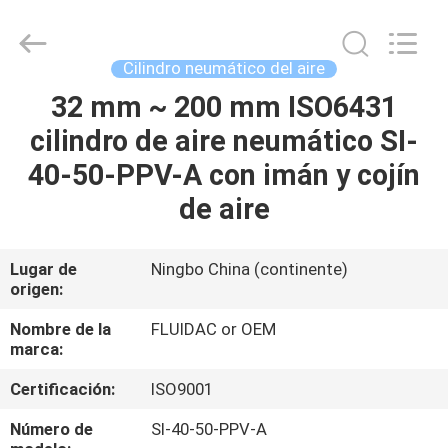
-
2026
FENGHUA
FLUID
AUTOMATIC
Cilindro neumático del aire
CONTROL
CO.,LTD.
All
32 mm ~ 200 mm ISO6431
HOGAR
Rights
Reserved.
cilindro de aire neumático SI-
PRODUCTOS
40-50-PPV-A con imán y cojín
de aire
VIDEOS
Lugar de
Ningbo China (continente)
origen:
SOBRE
NOSOTROS
Nombre de la
FLUIDAC or OEM
marca:
VIAJE
Certificación:
ISO9001
DE
Número de
SI-40-50-PPV-A