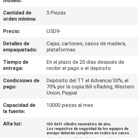
modelo:
LA
Cantidad de
5 Piezas
FÁBRICA
orden mínima:
Precio:
USD9-
CONTROL
DE
Detalles de
Cajas, cartones, casos de madera,
empaquetado:
plataformas
CALIDAD
Tiempo de
En el plazo de 20 días después de
entrega:
recibir el pago o el depósito
ÉNTRENOS
Condiciones de
Depósito del TT el Advance/30%, el
EN
pago:
70% por la copia Bill oflading, Western
Union, Paypal
CONTACTO
CON
Capacidad de
10000 piezas al mes
la fuente:
Alta luz:
,
PIDA
ISO 6431 cilindro neumático de aire
Los requisitos de seguridad de los equipos de
ensayo deberán cumplirse en todos los casos.
UNA