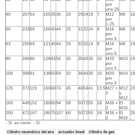
por
uno.25
40
207
54
105
35
36
18
29
24
19
7
M12
M6
16
por
1.25
50
233
69
106
40
44
25
31
32
24
8
M16
M8
18
por
uno.5
63
250
69
121
45
44
25
32
32
24
8
M16
M8
19
por
uno.5
80
286
86
128
45
56
30
35
40
30
10
M20
M10
19
por
uno.5
100
308
91
138
55
59
32
36
40
30
10
M20
M10
18
por
uno.5
125
373
119
160
60
74
45
46
54
41
13.5
M27 ×
M12
23
2
y
M12
160
448
152
180
65
94
58
50
72
55
18
M36 ×
El
25
2
M16
200
472
167
180
75
107
60
50
72
55
18
M36 ×
El
25
2
M16
- Sí, es cierto. - Sí.
Cilindro neumático del aire
actuador lineal
Cilindro de gas