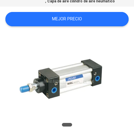
,
Capa de aire cilindro de aire neumático
CITA
MEJOR PRECIO
VR
SHOW
MAPA
DEL
SITIO
PRIVACY
POLICY