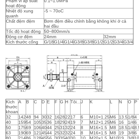
Phạm vi áp suất
0.1~1.0MPa
hoạt động
Nhiệt độ xung
-5 ~ 70oC
quanh
Chất đệm đệm
Bơm đệm điều chỉnh bằng không khí ở cả
hai đầu
Tốc độ hoạt động
50~800mm/s
Động cơ đệm
24mm
32mm
Kích thước cổng
G/18
G1/4
G1/4
G3/8
G3/8
G1/2
G1/2
G3/4
G3/4
Kích
A
B
C
D
E
F
G
H
Tôi...
J
K
L
N
O
P
thước
khoan
32
142
48
94
30
32
16
28
22
17
6
M10×1.25
M6
13.5
1/8
4
40
159
54
105
35
36
18
29
24
19
7
M12×1.25
M6
16
1/4
6
50
175
69
106
40
44
25
31
32
24
8
M16×1.5
M8
18.5
1/4
8.
63
190
69
121
45
44
25
32
32
24
8
M16×1.5
M8
19
3/8
6
80
214
86
128
45
56
30
35
40
30
10
M20×1.5
M10
19
3/8
1