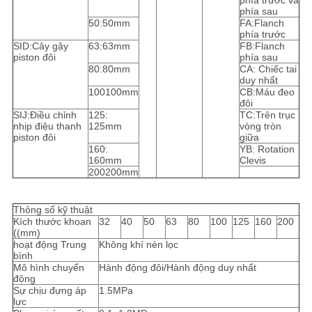
phía trước và
phía sau
50:50mm
FA:Flanch
phía trước
SID:Cây gậy
63:63mm
FB:Flanch
piston đôi
phía sau
80:80mm
CA: Chiếc tai
duy nhất
100100mm
CB:Máu đeo
đôi
SIJ:Điều chỉnh
125:
TC:Trên trục
nhịp điệu thanh
125mm
vòng tròn
piston đôi
giữa
160:
YB: Rotation
160mm
Clevis
200200mm
Thông số kỹ thuật
Kích thước khoan
32
40
50
63
80
100
125
160
200
((mm)
hoạt động Trung
Không khí nén lọc
bình
Mô hình chuyển
Hành động đôi/Hành động duy nhất
động
Sự chịu đựng áp
1.5MPa
lực