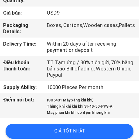
Quantity:
TÔI
Giá bán:
USD9-
THAM
Packaging
Boxes, Cartons,Wooden cases,Pallets
Details:
QUAN
Delivery Time:
Within 20 days after receiving
NHÀ
payment or deposit
MÁY
Điều khoản
TT Tạm ứng / 30% tiền gửi, 70% bằng
thanh toán:
bản sao Bill oflading, Western Union,
Paypal
KIỂM
SOÁT
Supply Ability:
10000 Pieces Per month
CHẤT
Điểm nổi bật:
,
ISO6431 Máy xăng khí khí
,
LƯỢNG
Thùng khí khí khí khí SI-40-50-PPV-A
Máy phun khí khí có đệm không khí
LIÊN
GIÁ TỐT NHẤT