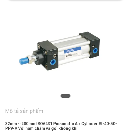
HỆ
CHÚNG
TÔI
YÊU
CẦU
BÁO
GIÁ
VR
SHOW
Mô tả sản phẩm
SƠ
ĐỒ
32mm ~ 200mm ISO6431 Pneumatic Air Cylinder SI-40-50-
PPV-A Với nam châm và gối không khí