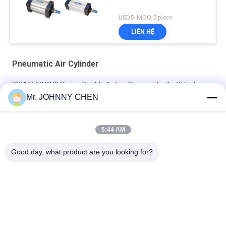
USD5- MOQ:5 piece
LIÊN HỆ
Pneumatic Air Cylinder
ISO15552 DNC Series Double Acting Pneumatic Air Cylinder
DNC-50-100-PPV-A
Mr. JOHNNY CHEN
ISO6432 DSNU Thép không gỉ Mini xi lanh không khí khí
5:44 AM
16mm~100mm ADVU Compact Pneumatic Air Cylinder With
Magnet / Rubber Buffer
Good day, what product are you looking for?
Danh mục phổ biến
Tất cả
các
Solenoid Operated 
2 Way Pneumatic 
Directional Control 
Solenoid Valve
Valve