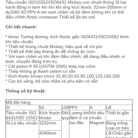
Tiêu chuẩn ISO15552/ISO6431 Mickey con chuột thùng SI hai
TRANG
hành động xi lanh khí khí khí ống kích thước 32mm-200mm ví
dụSI40-50-PPV-A với nam châm và bộ đệm không khí có thể
WEB
điều chỉnh Airtac crossover Thiết kế ẩn tie-rod
Chi tiết nhanh:
PRIVACY
* Airtac Tương đương, kích thước gắn ISO6431/ISO15552 bình
khí tiêu chuẩn
POLICY
* Thiết kế thùng chuột Mickey, hiệu quả về chi phí
* Thiết kế thắt dây thừng ẩn để chống ăn mòn
* Với nam châm và khí đệm điều chỉnh, dễ dàng điều khiển xi
lanh, chuyển động trơn tru
* Cột piston # 45 ((ASTM-1045) thép mạ crôm
* Thép không gỉ thanh piston có sẵn
* Kích thước khoan (mm) 32,40,50,63,80,100,125,160,200
* Các bộ xăng, bộ sửa chữa và phụ kiện có sẵn
Thông số kỹ thuật:
Mã đặt hàng
SI
50
100
PPV
A
LB
Tiêu chuẩn ISO
Kích thước
Đột
Lượng khí
Với tiêu
Thiết bị gắn
6431/ISO 15552
khoan
quỵ
đệm ở cả
chuẩn
hai đầu
Magnet
SI:Lò tiêu chuẩn
3232mm
Bảng trống:
Loại cơ bản
4040mm
LB:Chân gắn