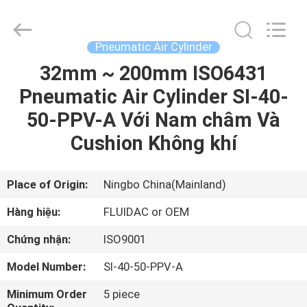
-
2026
FENGHUA
FLUID
AUTOMATIC
Pneumatic Air Cylinder
CONTROL
CO.,LTD.
All
32mm ~ 200mm ISO6431
TRANG
Rights
Reserved.
Pneumatic Air Cylinder SI-40-
CHỦ
50-PPV-A Với Nam châm Và
CÁC
Cushion Không khí
SẢN
PHẨM
Place of Origin:
Ningbo China(Mainland)
Hàng hiệu:
FLUIDAC or OEM
VIDEO
Chứng nhận:
ISO9001
Model Number:
SI-40-50-PPV-A
VỀ
CHÚNG
Minimum Order
5 piece