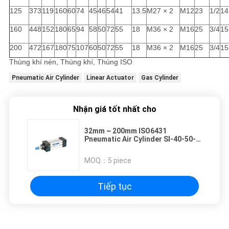
125
373
119
160
60
74
45
46
54
41
13.5
M27 × 2
M12
23
1/2
14
160
448
152
180
65
94
58
50
72
55
18
M36 × 2
M16
25
3/4
15
200
472
167
180
75
107
60
50
72
55
18
M36 × 2
M16
25
3/4
15
Thùng khí nén, Thùng khí, Thùng ISO
Pneumatic Air Cylinder
Linear Actuator
Gas Cylinder
Nhận giá tốt nhất cho
32mm ~ 200mm ISO6431
Pneumatic Air Cylinder SI-40-50-
PPV-A Với Nam châm Và Cushion
Không khí
MOQ：
5 piece
Tiếp tục