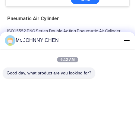
Pneumatic Air Cylinder
ISO15552 DNC Series Double Acting Pneumatic Air Cylinder
DNC-50-100-PPV-A
Mr. JOHNNY CHEN
ISO6432 DSNU กระป๋องอากาศแบบลมขนาดเล็กจากสแตนเลส
6:12 AM
16mm~100mm ADVU Compact Pneumatic Air Cylinder With
Magnet / Rubber Buffer
Good day, what product are you looking for?
หมวดหมู่ยอดนิยม
ทั้งหมด
Solenoid Operated 
2 Way Pneumatic 
Directional Control 
Solenoid Valve
Valve
Manual Directional 
วาล์วคอนเดนเซอร์
Control Valve
ออกซิเจน