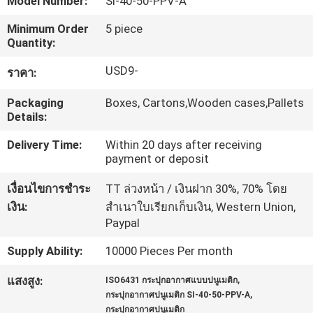
Model Number:
SI-40-50-PPV-A
Minimum Order
5 piece
ทัวร์
Quantity:
โรงงาน
USD9-
ราคา:
Packaging
Boxes, Cartons,Wooden cases,Pallets
Details:
ควบคุม
Delivery Time:
Within 20 days after receiving
คุณภาพ
payment or deposit
เงื่อนไขการชำระ
TT ล่วงหน้า / เงินฝาก 30%, 70% โดย
เงิน:
สำเนาใบเรียกเก็บเงิน, Western Union,
ติดต่อ
Paypal
เรา
Supply Ability:
10000 Pieces Per month
,
แสงสูง:
ISO6431 กระปุกอากาศแบบปนูเมติก
ขอ
,
กระปุกอากาศปนูเมติก SI-40-50-PPV-A
กระปุกอากาศปนูเมติก