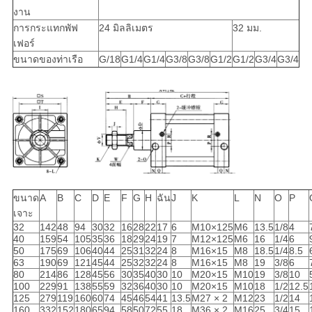
งาน
การกระแทกพัฟ
24 มิลลิเมตร
32 มม.
เฟอร์
ขนาดของท่าเรือ
G/18
G1/4
G1/4
G3/8
G3/8
G1/2
G1/2
G3/4
G3/4
ขนาด
A
B
C
D
E
F
G
H
ฉัน
J
K
L
N
O
P
เจาะ
32
142
48
94
30
32
16
28
22
17
6
M10×125
M6
13.5
1/8
4
40
159
54
105
35
36
18
29
24
19
7
M12×125
M6
16
1/4
6
50
175
69
106
40
44
25
31
32
24
8
M16×15
M8
18.5
1/4
8.5
63
190
69
121
45
44
25
32
32
24
8
M16×15
M8
19
3/8
6
80
214
86
128
45
56
30
35
40
30
10
M20×15
M10
19
3/8
10
100
229
91
138
55
59
32
36
40
30
10
M20×15
M10
18
1/2
12.5
125
279
119
160
60
74
45
46
54
41
13.5
M27 × 2
M12
23
1/2
14
160
332
152
180
65
94
58
50
72
55
18
M36 × 2
M16
25
3/4
15