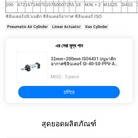
200
472
167
180
75
107
60
50
72
55
18
M36 × 2
M16
25
3/4
15
ซิลินเดอร์ปนิวเมติก ซิลินเดอร์อากาศ ซิลินเดอร์ ISO
Pneumatic Air Cylinder
Linear Actuator
Gas Cylinder
এর সেরা মূল্য পান
32mm~200mm ISO6431 ปนูมาติก
อากาศซิลินเดอร์ SI-40-50-PPV-A
ด้วยแม่เหล็กและหมอนอากาศ
MOQ：
5 piece
চালিয়ে
สุดยอดผลิตภัณฑ์