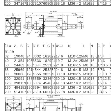
200
347
167
180
75
107
60
50
72
55
18
M36 × 2
M16
25
3/4
15
โรด
A
B
C
D
E
F
G
H
ฉัน
J
K
L
N
O
P
ขนาด
32
190
48
94
30
32
16
28
22
17
6
M10×125
M6
13.5
1/8
4
40
213
54
105
35
36
18
29
24
19
7
M12×125
M6
16
1/4
6
50
244
69
106
40
44
25
31
32
24
8
M16×15
M8
18.5
1/4
8.5
63
259
69
121
45
44
25
32
32
24
8
M16×15
M8
19
3/8
6
80
300
86
128
45
56
30
35
40
30
10
M20×15
M10
19
3/8
10
100
320
91
138
55
59
32
36
40
30
10
M20×15
M10
18
1/2
12.5
125
398
119
160
60
74
45
46
54
41
13.5
M27 × 2
M12
23
1/2
14
160
484
152
180
65
94
58
50
72
55
18
M36 × 2
M16
25
3/4
15
200
514
167
180
75
107
60
50
72
55
18
M36 × 2
M16
25
3/4
15