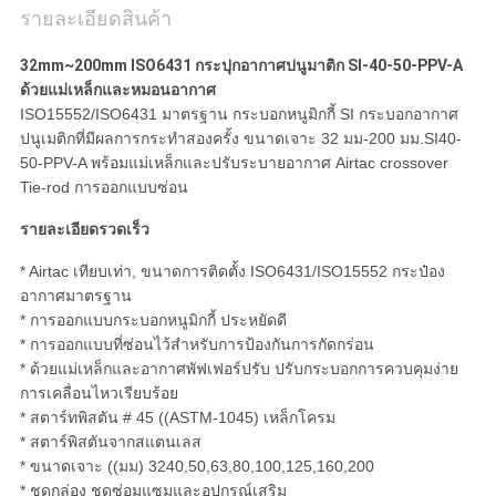
รายละเอียดสินค้า
32mm~200mm ISO6431 กระปุกอากาศปนูมาติก SI-40-50-PPV-A
ด้วยแม่เหล็กและหมอนอากาศ
ISO15552/ISO6431 มาตรฐาน กระบอกหนูมิกกี้ SI กระบอกอากาศ
ปนูเมติกที่มีผลการกระทําสองครั้ง ขนาดเจาะ 32 มม-200 มม.SI40-
50-PPV-A พร้อมแม่เหล็กและปรับระบายอากาศ Airtac crossover
Tie-rod การออกแบบซ่อน
รายละเอียดรวดเร็ว
* Airtac เทียบเท่า, ขนาดการติดตั้ง ISO6431/ISO15552 กระป๋อง
อากาศมาตรฐาน
* การออกแบบกระบอกหนูมิกกี้ ประหยัดดี
* การออกแบบที่ซ่อนไว้สําหรับการป้องกันการกัดกร่อน
* ด้วยแม่เหล็กและอากาศพัฟเฟอร์ปรับ ปรับกระบอกการควบคุมง่าย
การเคลื่อนไหวเรียบร้อย
* สตาร์ทพิสตัน # 45 ((ASTM-1045) เหล็กโครม
* สตาร์พิสตันจากสแตนเลส
* ขนาดเจาะ ((มม) 3240,50,63,80,100,125,160,200
* ชุดกล่อง ชุดซ่อมแซมและอุปกรณ์เสริม