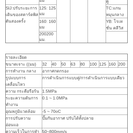
มม
คู่
SIJ:ปรับระยะการ
125: 125
TC:แกน
มม
เดินของสตาร์ดพิส
หมุนกลาง
ตันสองครั้ง
160: 160
YB: โรเท
มม
ชั่น คลีวิส
200200
มม.
รายละเอียด
ขนาดเจาะ ((มม)
32
40
50
63
80
100
125
160
200
การทํางาน กลาง
อากาศกดกรอง
รูปแบบการ
การดําเนินการแบบคู่/การดําเนินการแบบเดียว
เคลื่อนไหว
ความ กระตือรือร้น
1.5MPa
ระยะความดันการ
0.1 ~ 1.0MPa
ทํางาน
อุณหภูมิแวดล้อม
-5 ~ 70oC
การปรับความ
ปั๊มกันอากาศ ปรับได้ทั้งปลาย
อ่อนแอ
ความเร็วในการทํา
50~800mm/s