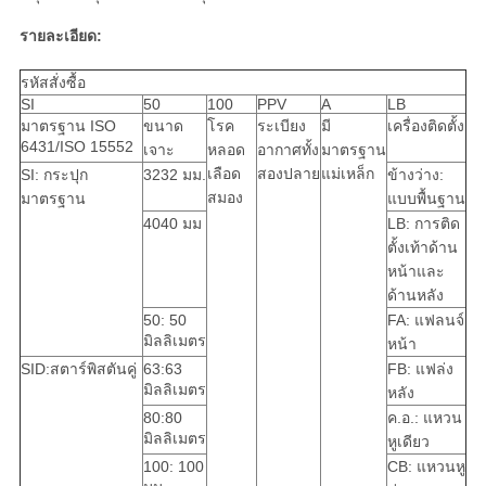
รายละเอียด:
รหัสสั่งซื้อ
SI
50
100
PPV
A
LB
มาตรฐาน ISO
ขนาด
โรค
ระเบียง
มี
เครื่องติดตั้ง
6431/ISO 15552
เจาะ
หลอด
อากาศทั้ง
มาตรฐาน
เลือด
สองปลาย
แม่เหล็ก
SI: กระปุก
3232 มม.
ข้างว่าง:
สมอง
มาตรฐาน
แบบพื้นฐาน
4040 มม
LB: การติด
ตั้งเท้าด้าน
หน้าและ
ด้านหลัง
50: 50
FA: แฟลนจ์
มิลลิเมตร
หน้า
SID:สตาร์พิสตันคู่
63:63
FB: แฟล่ง
มิลลิเมตร
หลัง
80:80
ค.อ.: แหวน
มิลลิเมตร
หูเดียว
100: 100
CB: แหวนหู