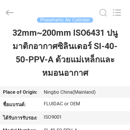
2026
FENGHUA
FLUID
AUTOMATIC
CONTROL
Pneumatic Air Cylinder
CO.,LTD.
All
Rights
32mm~200mm ISO6431 ปนู
บ้าน
Reserved.
มาติกอากาศซิลินเดอร์ SI-40-
สินค้า
50-PPV-A ด้วยแม่เหล็กและ
หมอนอากาศ
วิดีโอ
Place of Origin:
Ningbo China(Mainland)
เกี่ยว
FLUIDAC or OEM
ชื่อแบรนด์:
กับ
ISO9001
ได้รับการรับรอง:
เรา