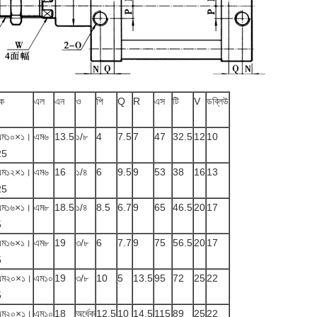
ে
এল
এন
ও
পি
Q
R
এস
টি
V
ডব্লিউ
এম১০×১।
এম৬
13.5
১/৮
4
7.5
7
47
32.5
12
10
25
এম১২×১।
এম৬
16
১/৪
6
9.5
9
53
38
16
13
25
এম১৬×১।
এম৮
18.5
১/৪
8.5
6.7
9
65
46.5
20
17
5
এম১৬×১।
এম৮
19
৩/৮
6
7.7
9
75
56.5
20
17
5
এম২০×১।
এম১০
19
৩/৮
10
5
13.5
95
72
25
22
5
এম২০×১।
এম১০
18
অর্ধেক
12.5
10
14.5
115
89
25
22