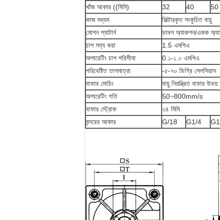
খাঁজ আকার ((মিমি)
32
40
50
কাজ মধ্যম
ফিল্টারকৃত সংকুচিত বায়ু
মোশন প্যাটার্ন
ডাবল অ্যাকশন/একক অ্য
চাপ সহ্য করা
1.5 এমপিএ
অপারেটিং চাপ পরিসীমা
0.১-১.০ এমপিএ
পরিবেষ্টিত তাপমাত্রা
-৫-৭০ ডিগ্রি সেলসিয়াস
বাফার মোচিং
বায়ু নিয়ন্ত্রিত বাফার উভয়
অপারেটিং গতি
50~800mm/s
বাফার স্ট্রোক
২৪ মিমি
বন্দরের আকার
G/18
G1/4
G1