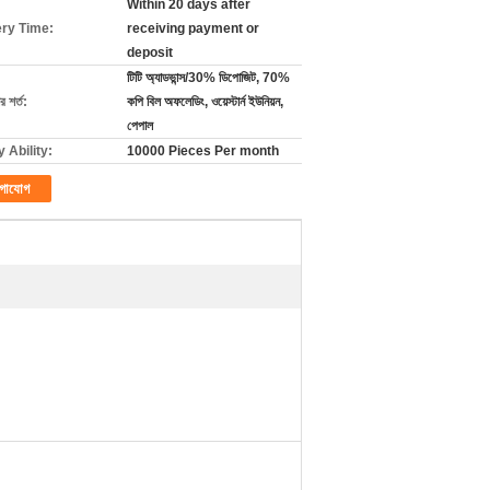
Within 20 days after
ery Time:
receiving payment or
deposit
টিটি অ্যাডভান্স/30% ডিপোজিট, 70%
 শর্ত:
কপি বিল অফলেডিং, ওয়েস্টার্ন ইউনিয়ন,
পেপাল
 Ability:
10000 Pieces Per month
গাযোগ