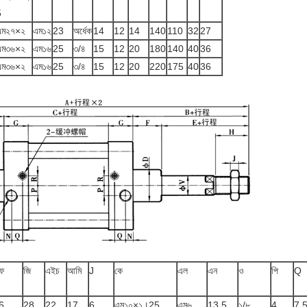
5
এম২৭×২
এম১২
23
অর্ধেক
14
12
14
140
110
32
27
এম৩৬×২
এম১৬
25
৩/৪
15
12
20
180
140
40
36
এম৩৬×২
এম১৬
25
৩/৪
15
12
20
220
175
40
36
ফ
জি
এইচ
আমি
J
কে
এল
এন
ও
পি
Q
6
28
22
17
6
এম১০×১।25
এম৬
13.5
১/৮
4
7.