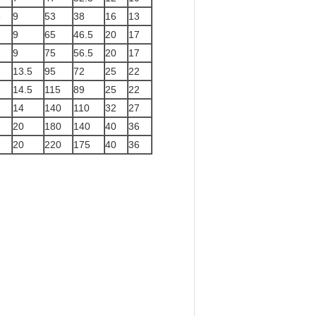
5
9
53
38
16
13
7
9
65
46.5
20
17
7
9
75
56.5
20
17
13.5
95
72
25
22
14.5
115
89
25
22
14
140
110
32
27
20
180
140
40
36
20
220
175
40
36