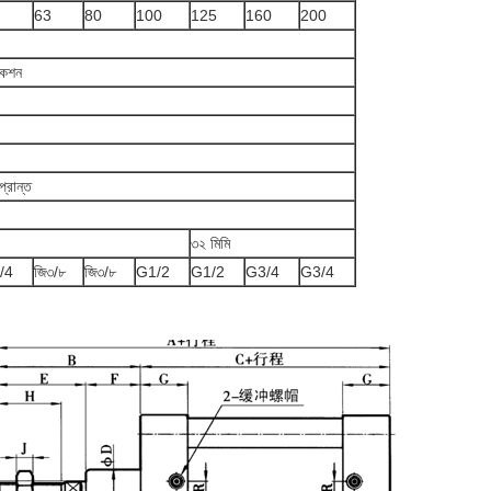
63
80
100
125
160
200
াকশন
 প্রান্ত
৩২ মিমি
/4
জি৩/৮
জি৩/৮
G1/2
G1/2
G3/4
G3/4