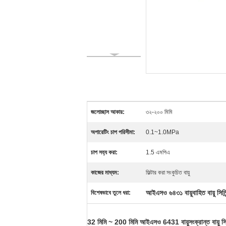
জলোচ্ছাস আকার:
৩২-২০০ মিমি
অপারেটিং চাপ পরিসীমা:
0.1~1.0MPa
চাপ সহ্য করা:
1.5 এমপিএ
কাজের মাধ্যম:
ফিল্টার করা সংকুচিত বায়ু
আইএসও ৬৪৩১ বায়ুবাহিত বায়ু সিলিন
বিশেষভাবে তুলে ধরা:
32 মিমি ~ 200 মিমি আইএসও 6431 বায়ুসংক্রান্ত বায়ু সি