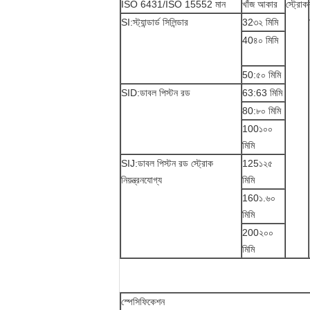
ISO 6431/ISO 15552 মান
খাঁজ আকার
স্ট্রোক
SI:স্ট্যান্ডার্ড সিলিন্ডার
32৩২ মিমি
40৪০ মিমি
50:৫০ মিমি
SID:ডাবল পিস্টন রড
63:63 মিমি
80:৮০ মিমি
100১০০
মিমি
SIJ:ডাবল পিস্টন রড স্ট্রোক
125১২৫
নিয়ন্ত্রনযোগ্য
মিমি
160১.৬০
মিমি
200২০০
মিমি
স্পেসিফিকেশন