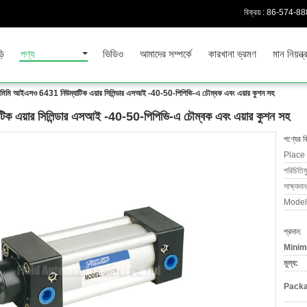
বিক্রয় :
86-574-8
়ি
পণ্য
ভিডিও
আমাদের সম্পর্কে
কারখানা ভ্রমণ
মান নিয়ন্ত্
িমি আইএসও 6431 নিউম্যাটিক এয়ার সিলিন্ডার এসআই -40-50-পিপিভি-এ চৌম্বক এবং এয়ার কুশন সহ
 এয়ার সিলিন্ডার এসআই -40-50-পিপিভি-এ চৌম্বক এবং এয়ার কুশন সহ
পণ্যের ব
Place 
পরিচিতিম
সাক্ষ্যদান
Model
প্রদান:
Minim
মূল্য:
Packa