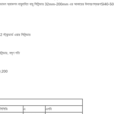
 ডাবল অ্যাকশন বায়ুবাহিত বায়ু সিলিন্ডার 32mm-200mm এর আকারের উদাহরণস্বরূপSI40-50-PPV
যান্ডার্ড এয়ার সিলিন্ডার
িলিন্ডার, মসৃণ গতি
0,200
পিপিভি
এ
এলবি