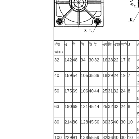
খাঁজ
এ
বি
সি
ডি
ই
এফ
জি
এইচ
আমি
J
ক
আকার
32
142
48
94
30
32
16
28
22
17
6
40
159
54
105
35
36
18
29
24
19
7
50
175
69
106
40
44
25
31
32
24
8
63
190
69
121
45
44
25
32
32
24
8
80
214
86
128
45
56
30
35
40
30
10
100
229
91
138
55
59
32
36
40
30
10