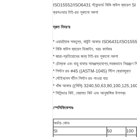
ISO15552/ISO6431 স্ট্যান্ডার্ড মিকি মাউস ব্যারেল SI
ক্রসওভার টাই-রড লুকানো নকশা
দ্রুত বিবরণঃ
* এয়ারট্যাক সমতুল্য, মাউন্ট আকার ISO6431/ISO15552 স্ট্
* মিকি মাউস ব্যারেল ডিজাইন, খরচ কার্যকর
* জারা-প্রতিরোধের জন্য টাই-রড লুকানো নকশা
* চৌম্বক এবং বায়ু বাফার সামঞ্জস্যযোগ্য,সহজভাবে নিয়ন্ত্রণ স
* পিস্টন রড #45 ((ASTM-1045) স্টিল ক্রোমযুক্ত
* স্টেইনলেস স্টীল পিস্টন রড পাওয়া যায়
* খাঁজ আকার ((মিমি) 3240,50,63,80,100,125,16
* সিলিন্ডার কিট, মেরামত কিট এবং আনুষাঙ্গিক উপলব্ধ
স্পেসিফিকেশনঃ
অর্ডার কোড
SI
50
100