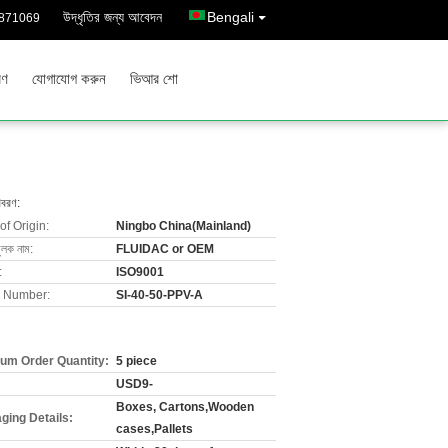
উদ্ধৃতির জন্য আবেদন
Bengali
8871069
রণ
যোগাযোগ করুন
ভিআর শো
িবরণ:
of Origin:
Ningbo China(Mainland)
ুলক নাম:
FLUIDAC or OEM
:
ISO9001
 Number:
SI-40-50-PPV-A
um Order Quantity:
5 piece
USD9-
Boxes, Cartons,Wooden
ging Details:
cases,Pallets