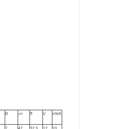
R
এস
টি
V
ডব্লিউ
5
7
47
32.5
12
10