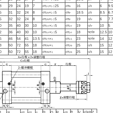
8
29
24
19
7
এম১২×১।25
এম৬
16
১/৪
6
9.
5
31
32
24
8
এম১৬×১।5
এম৮
18.5
১/৪
8.5
6.
5
32
32
24
8
এম১৬×১।5
এম৮
19
৩/৮
6
7.
0
35
40
30
10
এম২০×১।5
এম১০
19
৩/৮
10
5
2
36
40
30
10
এম২০×১।5
এম১০
18
অর্ধেক
12.5
10
5
46
54
41
13.5
এম২৭×২
এম১২
23
অর্ধেক
14
12
8
50
72
55
18
এম৩৬×২
এম১৬
25
৩/৪
15
12
0
50
72
55
18
এম৩৬×২
এম১৬
25
৩/৪
15
12
J
কে
এল
এন
ও
পি
Q
R
এস
টি
V
ডব্লিউ
Z