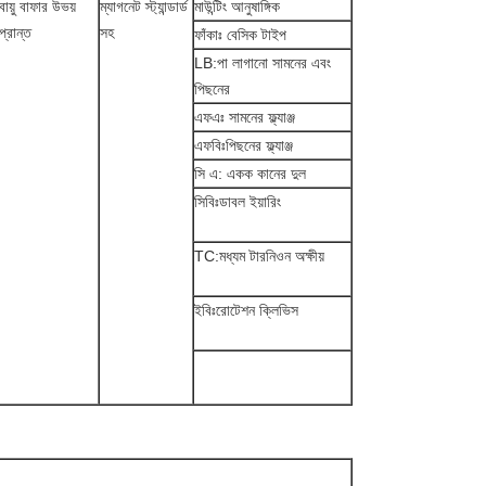
বায়ু বাফার উভয়
ম্যাগনেট স্ট্যান্ডার্ড
মাউন্টিং আনুষাঙ্গিক
প্রান্ত
সহ
ফাঁকাঃ বেসিক টাইপ
LB:পা লাগানো সামনের এবং
পিছনের
এফএঃ সামনের ফ্ল্যাঞ্জ
এফবিঃপিছনের ফ্ল্যাঞ্জ
সি এ: একক কানের দুল
সিবিঃডাবল ইয়ারিং
TC:মধ্যম টারনিওন অক্ষীয়
ইবিঃরোটেশন ক্লিভিস