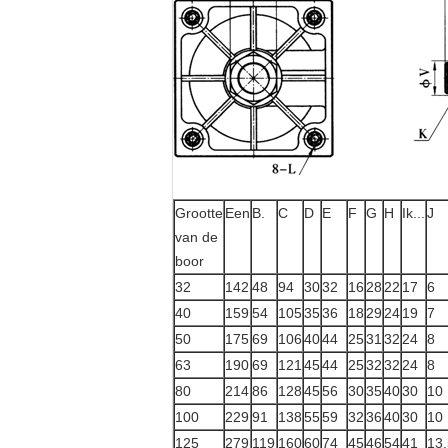
Grootte
Een
B.
C
D
E
F
G
H
Ik...
J
van de
boor
32
142
48
94
30
32
16
28
22
17
6
40
159
54
105
35
36
18
29
24
19
7
50
175
69
106
40
44
25
31
32
24
8
63
190
69
121
45
44
25
32
32
24
8
80
214
86
128
45
56
30
35
40
30
10
100
229
91
138
55
59
32
36
40
30
10
125
279
119
160
60
74
45
46
54
41
13.