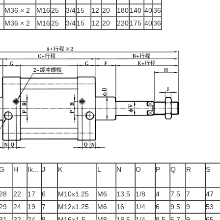
M36 × 2
M16
25
3/4
15
12
20
180
140
40
36
M36 × 2
M16
25
3/4
15
12
20
220
175
40
36
G
H
Ik...
J
K
L
N
O
P
Q
R
S
28
22
17
6
M10x1.25
M6
13.5
1/8
4
7.5
7
47
29
24
19
7
M12x1.25
M6
16
1/4
6
9.5
9
53
31
32
24
8
M16×1.5
M8
18.5
1/4
8.5
6.7
9
65