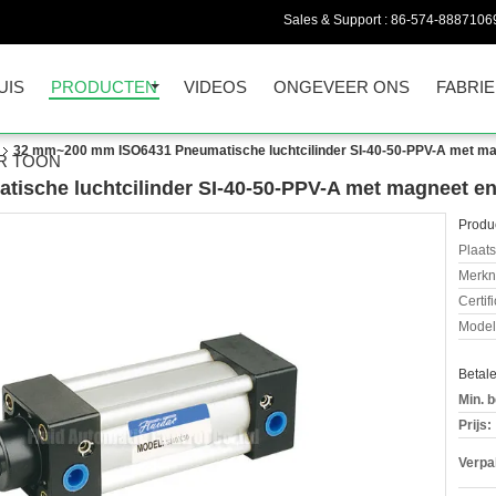
Sales & Support :
86-574-8887106
UIS
PRODUCTEN
VIDEOS
ONGEVEER ONS
FABRIE
32 mm~200 mm ISO6431 Pneumatische luchtcilinder SI-40-50-PPV-A met ma
R TOON
sche luchtcilinder SI-40-50-PPV-A met magneet en
Produc
Plaats
Merkn
Certif
Mode
Betal
Min. b
Prijs:
Verpa