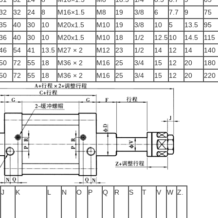
32
32
24
8
M16×1.5
M8
19
3/8
6
7.7
9
75
35
40
30
10
M20x1.5
M10
19
3/8
10
5
13.5
95
36
40
30
10
M20x1.5
M10
18
1/2
12.5
10
14.5
115
46
54
41
13.5
M27 × 2
M12
23
1/2
14
12
14
140
50
72
55
18
M36 × 2
M16
25
3/4
15
12
20
180
50
72
55
18
M36 × 2
M16
25
3/4
15
12
20
220
J
K
L
N
O
P
Q
R
S
T
V
W
Z.