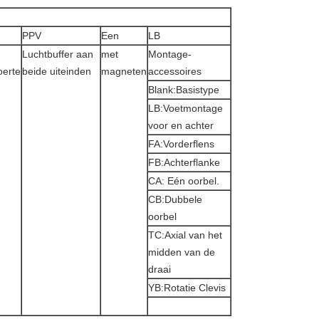
PPV
Een
LB
Luchtbuffer aan
met
Montage-
oerte
beide uiteinden
magneten
accessoires
Blank:Basistype
LB:Voetmontage
voor en achter
FA:Vorderflens
FB:Achterflanke
CA: Eén oorbel.
CB:Dubbele
oorbel
TC:Axial van het
midden van de
draai
YB:Rotatie Clevis