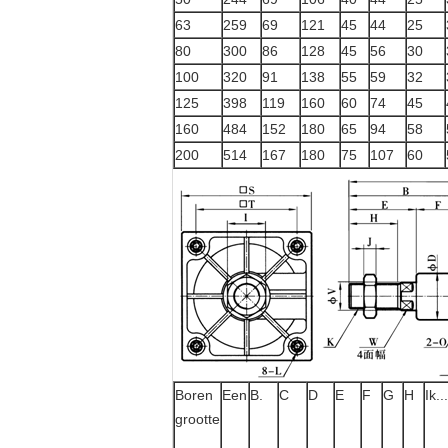
63
259
69
121
45
44
25
80
300
86
128
45
56
30
100
320
91
138
55
59
32
125
398
119
160
60
74
45
160
484
152
180
65
94
58
200
514
167
180
75
107
60
Boren
Een
B.
C
D
E
F
G
H
Ik...
grootte