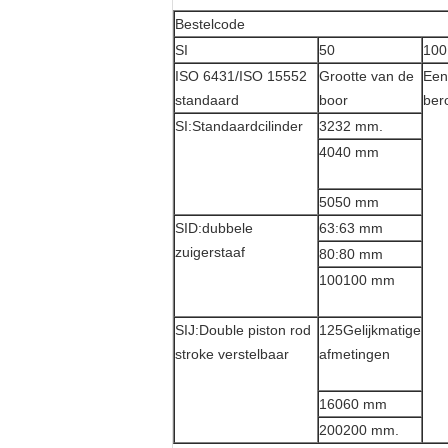
Bestelcode
SI
50
100
ISO 6431/ISO 15552
Grootte van de
Een
standaard
boor
ber
SI:Standaardcilinder
3232 mm.
4040 mm
5050 mm
SID:dubbele
63:63 mm
zuigerstaaf
80:80 mm
100100 mm
SIJ:Double piston rod
125Gelijkmatige
stroke verstelbaar
afmetingen
16060 mm
200200 mm.