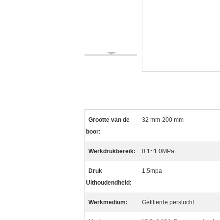
Grootte van de
32 mm-200 mm
boor:
Werkdrukbereik:
0.1~1.0MPa
Druk
1.5mpa
Uithoudendheid:
Werkmedium:
Gefilterde perslucht