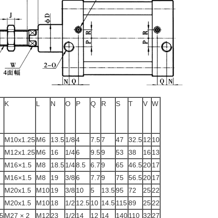
K
L
N
O
P
Q
R
S
T
V
W
M10x1.25
M6
13.5
1/8
4
7.5
7
47
32.5
12
10
M12x1.25
M6
16
1/4
6
9.5
9
53
38
16
13
M16×1.5
M8
18.5
1/4
8.5
6.7
9
65
46.5
20
17
M16×1.5
M8
19
3/8
6
7.7
9
75
56.5
20
17
M20x1.5
M10
19
3/8
10
5
13.5
95
72
25
22
M20x1.5
M10
18
1/2
12.5
10
14.5
115
89
25
22
5
M27 × 2
M12
23
1/2
14
12
14
140
110
32
27