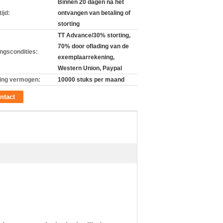
Binnen 20 dagen na het
ijd:
ontvangen van betaling of
storting
TT Advance/30% storting,
70% door oflading van de
ingscondities:
exemplaarrekening,
Western Union, Paypal
ing vermogen:
10000 stuks per maand
ntact