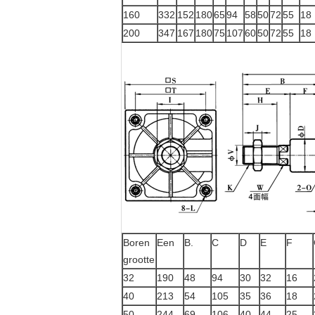
160
332
152
180
65
94
58
50
72
55
18
200
347
167
180
75
107
60
50
72
55
18
Boren
Een
B.
C
D
E
F
grootte
32
190
48
94
30
32
16
40
213
54
105
35
36
18
50
244
69
106
40
44
25