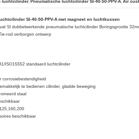
luchtcilinder
Pneumatische luchtcilinder SI-40-50-PPV-A
Air cus
,
,
htcilinder SI-40-50-PPV-A met magneet en luchtkussen
at SI dubbelwerkende pneumatische luchtcilinder Boringsgrootte 3
 Tie-rod verborgen ontwerp
31/ISO15552 standaard luchtcilinder
r corrosiebestendigheid
gemakkelijk te bedienen cilinder, gladde beweging
romeerd staal
beschikbaar
,125,160,200
ssoires beschikbaar