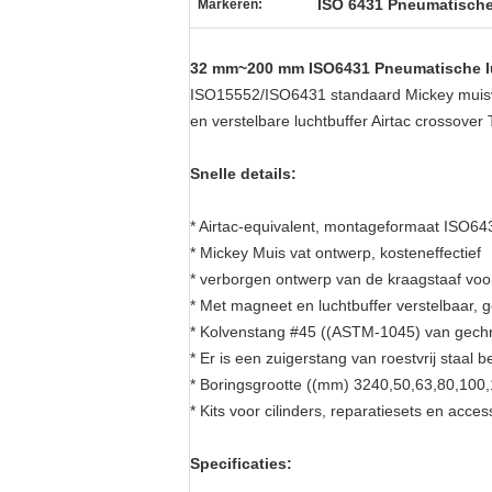
ISO 6431 Pneumatische 
Markeren:
32 mm~200 mm ISO6431 Pneumatische luc
ISO15552/ISO6431 standaard Mickey muisv
en verstelbare luchtbuffer Airtac crossover
Snelle details:
* Airtac-equivalent, montageformaat ISO64
* Mickey Muis vat ontwerp, kosteneffectief
* verborgen ontwerp van de kraagstaaf voo
* Met magneet en luchtbuffer verstelbaar, 
* Kolvenstang #45 ((ASTM-1045) van gech
* Er is een zuigerstang van roestvrij staal 
* Boringsgrootte ((mm) 3240,50,63,80,100
* Kits voor cilinders, reparatiesets en acce
Specificaties: