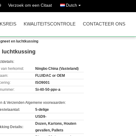
Verzoek om een Citaat
Dutch
9
KSREIS
KWALITEITSCONTROLE
CONTACTEER ONS
gneet en luchtkussing
 luchtkussing
tdetails:
 van herkomst:
Ningbo China (Vasteland)
aam:
FLUIDAC or OEM
icering:
ISO9001
lnummer:
Si-40-50-ppv-a
en & Verzenden Algemene voorwaarden:
estelaantal:
5-delige
USD9-
Dozen, Kartons, Houten
kking Details:
gevallen, Pallets