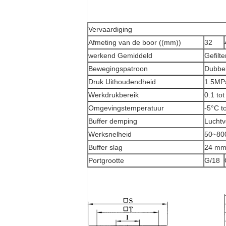
Vervaardiging
Afmeting van de boor ((mm))
32
werkend Gemiddeld
Gefilt
Bewegingspatroon
Dubbel
Druk Uithoudendheid
1.5MP
Werkdrukbereik
0.1 to
Omgevingstemperatuur
-5°C t
Buffer demping
Luchtv
Werksnelheid
50~80
Buffer slag
24 m
Portgrootte
G/18