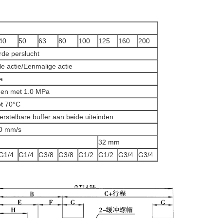
40
50
63
80
100
125
160
200
erde perslucht
e actie/Eenmalige actie
a
t en met 1.0 MPa
ot 70°C
erstelbare buffer aan beide uiteinden
0 mm/s
m
32 mm
G1/4
G1/4
G3/8
G3/8
G1/2
G1/2
G3/4
G3/4