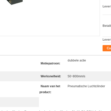
Levert
Betal
Lever
Co
dubbele actie
Motiepatroon:
Werksnelheid:
50~800mm/s
Naam van het
Pneumatische Luchtcilinder
product: