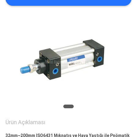
HARITASI
PRIVACY
POLICY
Ürün Açıklaması
32mm~200mm ISO6431 Mıknatıs ve Hava Yastığı ile Pnömatik