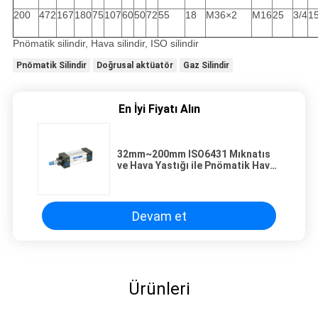
200
472
167
180
75
107
60
50
72
55
18
M36×2
M16
25
3/4
1
Pnömatik silindir, Hava silindir, ISO silindir
Pnömatik Silindir
Doğrusal aktüatör
Gaz Silindir
En İyi Fiyatı Alın
32mm~200mm ISO6431 Mıknatıs
ve Hava Yastığı ile Pnömatik Hava
Silinderi SI-40-50-PPV-A
Devam et
Ürünleri