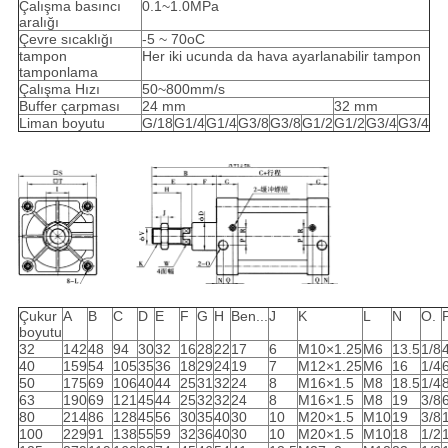
Çalışma basıncı
0.1~1.0MPa
aralığı
Çevre sıcaklığı
-5 ~ 70oC
tampon
Her iki ucunda da hava ayarlanabilir tampon
tamponlama
Çalışma Hızı
50~800mm/s
Buffer çarpması
24 mm
32 mm
Liman boyutu
G/18
G1/4
G1/4
G3/8
G3/8
G1/2
G1/2
G3/4
G3/4
Çukur
A
B
C
D
E
F
G
H
Ben...
J
K
L
N
O.
boyutu
32
142
48
94
30
32
16
28
22
17
6
M10×1.25
M6
13.5
1/8
40
159
54
105
35
36
18
29
24
19
7
M12×1.25
M6
16
1/4
50
175
69
106
40
44
25
31
32
24
8
M16×1.5
M8
18.5
1/4
63
190
69
121
45
44
25
32
32
24
8
M16×1.5
M8
19
3/8
80
214
86
128
45
56
30
35
40
30
10
M20×1.5
M10
19
3/8
100
229
91
138
55
59
32
36
40
30
10
M20×1.5
M10
18
1/2