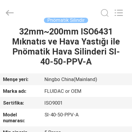
2026
FENGHUA
FLUID
AUTOMATIC
CONTROL
Pnömatik Silindir
CO.,LTD.
All
Rights
32mm~200mm ISO6431
EV
Reserved.
Mıknatıs ve Hava Yastığı ile
ÜRÜNLER
Pnömatik Hava Silinderi SI-
40-50-PPV-A
VİDEOLAR
Menşe yeri:
Ningbo China(Mainland)
HAKKIMIZDA
Marka adı:
FLUIDAC or OEM
Sertifika:
ISO9001
FABRIKA
TURU
Model
SI-40-50-PPV-A
numarası: