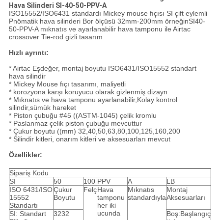
Hava Silinderi SI-40-50-PPV-A
ISO15552/ISO6431 standardı Mickey mouse fıçısı SI çift eylemli
Pnömatik hava silinderi Bor ölçüsü 32mm-200mm örneğinSI40-
50-PPV-A mıknatıs ve ayarlanabilir hava tamponu ile Airtac
crossover Tie-rod gizli tasarım
Hızlı ayrıntı:
* Airtac Eşdeğer, montaj boyutu ISO6431/ISO15552 standart
hava silindir
* Mickey Mouse fıçı tasarımı, maliyetli
* korozyona karşı koruyucu olarak gizlenmiş dizayn
* Mıknatıs ve hava tamponu ayarlanabilir,Kolay kontrol
silindir,sümük hareket
* Piston çubuğu #45 ((ASTM-1045) çelik kromlu
* Paslanmaz çelik piston çubuğu mevcuttur
* Çukur boyutu ((mm) 32,40,50,63,80,100,125,160,200
* Silindir kitleri, onarım kitleri ve aksesuarları mevcut
Özellikler:
Sipariş Kodu
SI
50
100
PPV
A
LB
ISO 6431/ISO
Çukur
Felç
Hava
Mıknatıs
Montaj
15552
Boyutu
tamponu
standardıyla
Aksesuarları
Standartı
her iki
ucunda
SI: Standart
3232
Boş:Başlangıç