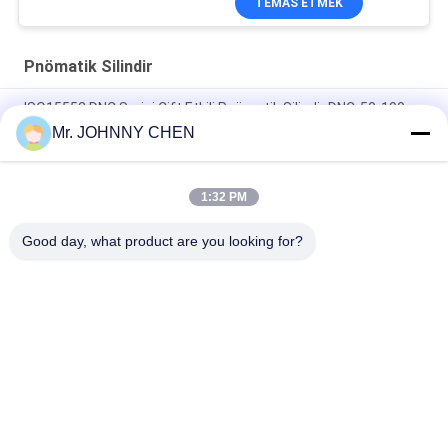
TEMAS ETMEK
Pnömatik Silindir
ISO15552 DNC Serisi Çift Etkili Pnömatik Silindir DNC-50-100-
PPV-A
Mr. JOHNNY CHEN
ISO6432 DSNU Stainless Steel Mini Pneumatik Hava Silindiri
1:32 PM
16mm ~ Mıknatıs / Kauçuk Tampon ile 100mm ADVU Kompakt
Pnömatik Silindir
Good day, what product are you looking for?
Popüler Kategoriler
Tüm
Solenoid Kumandalı 
2 Yollu Solenoid 
Yön Kontrol Vanası
Vana Pnömatik
Manuel Yön Kontrol 
Oksijen 
Vanası
Yoğunlaştırıcı Valf