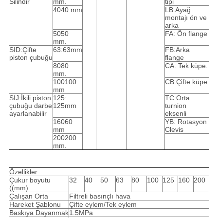
Silindir
mm.
tipi
4040 mm
LB:Ayağ
montajı ön ve
arka
5050
FA: Ön flange
mm.
SID:Çifte
63:63mm
FB:Arka
piston çubuğu
flange
8080
CA: Tek küpe.
mm.
100100
CB:Çifte küpe
mm
SIJ:İkili piston
125:
TC:Orta
çubuğu darbe
125mm
turnion
ayarlanabilir
eksenli
16060
YB: Rotasyon
mm
Clevis
200200
mm.
Özellikler
Çukur boyutu
32
40
50
63
80
100
125
160
200
((mm)
Çalışan Orta
Filtreli basınçlı hava
Hareket Şablonu
Çifte eylem/Tek eylem
Baskıya Dayanmak
1.5MPa