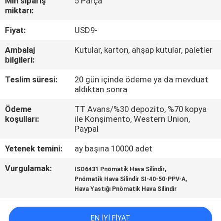
Min sipariş
5 Parça
KALITE
miktarı:
KONTROL
Fiyat:
USD9-
Ambalaj
Kutular, karton, ahşap kutular, paletler
BIZE
bilgileri:
ULAŞIN
Teslim süresi:
20 gün içinde ödeme ya da mevduat
aldıktan sonra
BIR
Ödeme
TT Avans/%30 depozito, %70 kopya
TEKLIF
koşulları:
ile Konşimento, Western Union,
Paypal
ISTEĞI
Yetenek temini:
ay başına 10000 adet
VR
Vurgulamak:
,
ISO6431 Pnömatik Hava Silindir
,
Pnömatik Hava Silindir SI-40-50-PPV-A
SHOW
Hava Yastığı Pnömatik Hava Silindir
SITE
EN IYI FIYAT