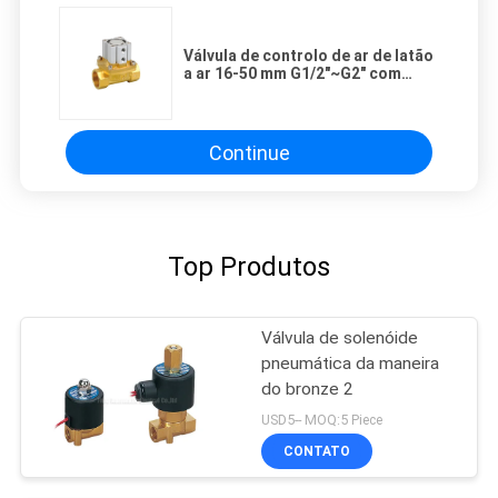
Válvula de controlo de ar de latão
a ar 16-50 mm G1/2"~G2" com
vedação de PTFE
Continue
Top Produtos
Válvula de solenóide
pneumática da maneira
do bronze 2
USD5-- MOQ:5 Piece
CONTATO