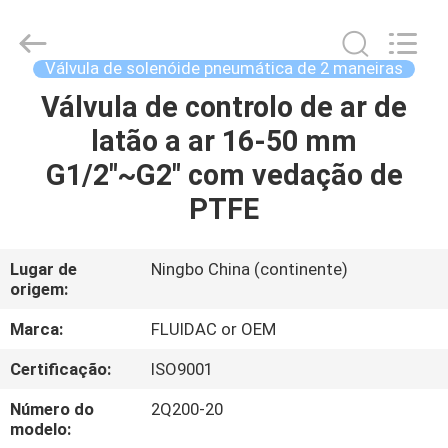
-
2026
FENGHUA
FLUID
AUTOMATIC
Válvula de solenóide pneumática de 2 maneiras
CONTROL
CO.,LTD.
All
Válvula de controlo de ar de
CASA
Rights
Reserved.
latão a ar 16-50 mm
PRODUTOS
G1/2"~G2" com vedação de
PTFE
VÍDEOS
Lugar de
Ningbo China (continente)
origem:
SOBRE
NÓS
Marca:
FLUIDAC or OEM
Certificação:
ISO9001
EXCURSÃO
Número do
2Q200-20
DA
modelo: