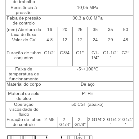
de trabalho
Resistência à
10,05 MPa
pressão
Faixa de pressão
00,3 a 0,6 MPa
de controlo
(mm) Abertura da
16
20
25
35
35
50
taxa de fluxo
Valor do CV
4.8
12
12
24
29
48
Furação de tubos
G1/2"
G3/4
G1′′
G1-
G1-1/2′
G2′′
conjuntos
1/4"
′
Faixa de
-5~+100°C
temperatura de
funcionamento
Material do corpo
De aço
Material do selo
PTFE
de óleo
Operação
50 CST (abaixo)
viscosidade do
fluido
Furação de tubos
2-M5
2-
2-
2-G1/4′
2-G1/4′
2-G1/4′
de controlo
G1/8"
G1/8"
′
′
′