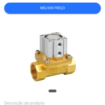
SHOW
MELHOR PREÇO
MAPA
DO
SITE
PRIVACY
POLICY
Descrição de produto