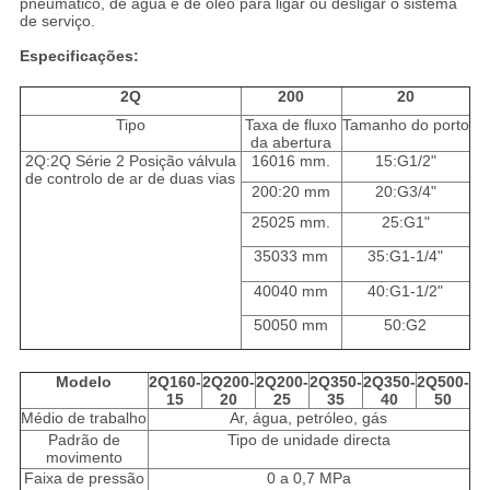
pneumático, de água e de óleo para ligar ou desligar o sistema
de serviço.
Especificações:
2Q
200
20
Tipo
Taxa de fluxo
Tamanho do porto
da abertura
2Q:2Q Série 2 Posição válvula
16016 mm.
15:G1/2"
de controlo de ar de duas vias
200:20 mm
20:G3/4"
25025 mm.
25:G1"
35033 mm
35:G1-1/4"
40040 mm
40:G1-1/2"
50050 mm
50:G2
Modelo
2Q160-
2Q200-
2Q200-
2Q350-
2Q350-
2Q500-
15
20
25
35
40
50
Médio de trabalho
Ar, água, petróleo, gás
Padrão de
Tipo de unidade directa
movimento
Faixa de pressão
0 a 0,7 MPa