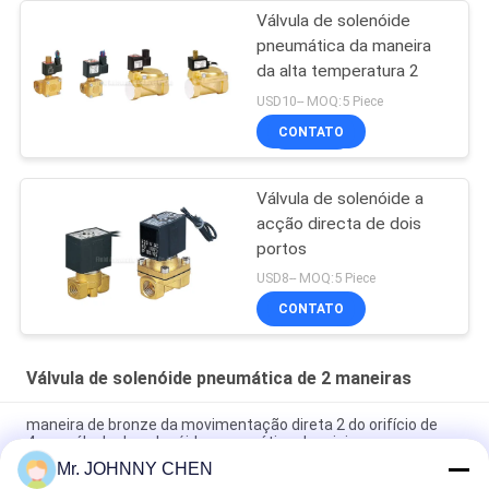
Válvula de solenóide
pneumática da maneira
da alta temperatura 2
USD10-- MOQ:5 Piece
CONTATO
Válvula de solenóide a
acção directa de dois
portos
USD8-- MOQ:5 Piece
CONTATO
Válvula de solenóide pneumática de 2 maneiras
maneira de bronze da movimentação direta 2 do orifício de
4mm válvula de solenóide pneumática da mini
Mr. JOHNNY CHEN
válvula de solenóide pneumática de bronze G1/2 do orifício