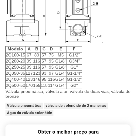
Modelo
A
B
C
D
E
F
2Q160-15
67
89
57
75
M5
G1/2"
2Q200-20
99
116
57
95
G1/8"
G3/4"
2Q250-25
99
116
57
95
G1/8"
G1′′
2Q350-35
127
123
93
97
G1/4′′
G1-1/4′′
2Q400-40
123
146
95
116
G1/4′′
G1-1/2"
2Q500-50
170
155
118
114
G1/4′′
G2′′
Válvula pneumática, válvula a ar, válvula de duas vias, válvula de
bronze
Válvula pneumática
válvula de solenóide de 2 maneiras
Água da válvula solenóide
Obter o melhor preço para