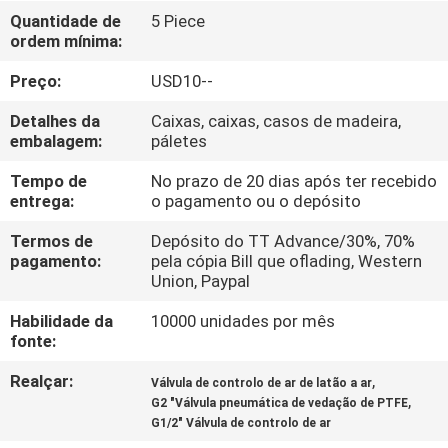
FÁBRICA
Quantidade de
5 Piece
ordem mínima:
CONTROLE
Preço:
USD10--
DA
Detalhes da
Caixas, caixas, casos de madeira,
QUALIDADE
embalagem:
páletes
Tempo de
No prazo de 20 dias após ter recebido
entrega:
o pagamento ou o depósito
CONTACTE-
NOS
Termos de
Depósito do TT Advance/30%, 70%
pagamento:
pela cópia Bill que oflading, Western
Union, Paypal
PEÇA
Habilidade da
10000 unidades por mês
UMAS
fonte:
CITAÇÕES
Realçar:
,
Válvula de controlo de ar de latão a ar
,
G2 "Válvula pneumática de vedação de PTFE
G1/2" Válvula de controlo de ar
VR