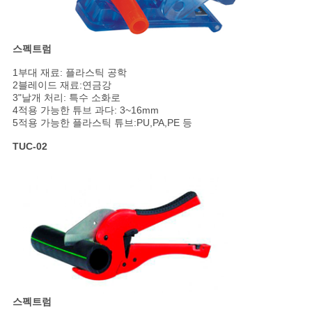
사
이
스펙트럼
트
1부대 재료: 플라스틱 공학
2블레이드 재료:연금강
맵
3"날개 처리: 특수 소화로
4적용 가능한 튜브 과다: 3~16mm
5적용 가능한 플라스틱 튜브:PU,PA,PE 등
PRIVACY
TUC-02
POLICY
스펙트럼