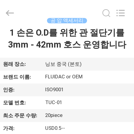
브
supplier.
Copyright
©
2013
공 압 액세서리
-
2026
FENGHUA
1 손은 O.D를 위한 관 절단기를
집
FLUID
AUTOMATIC
CONTROL
3mm - 42mm 호스 운영합니다
CO.,LTD.
All
제
Rights
Reserved.
품
원래 장소:
닝보 중국 (본토)
FLUIDAC or OEM
브랜드 이름:
동
ISO9001
인증:
영
TUC-01
모델 번호:
상
20piece
최소 주문 수량:
USD0.5--
가격:
우