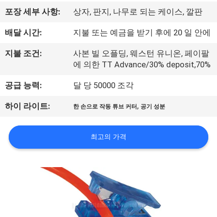
리
포장 세부 사항:
상자, 판지, 나무로 되는 케이스, 깔판
에
배달 시간:
지불 또는 예금을 받기 후에 20 일 안에
대
지불 조건:
사본 빌 오플딩, 웨스턴 유니온, 페이팔
에 의한 TT Advance/30% deposit,70%
하
공급 능력:
달 당 50000 조각
여
,
하이 라이트:
한 손으로 작동 튜브 커터
공기 성분
공
최고의 가격
장
여
행