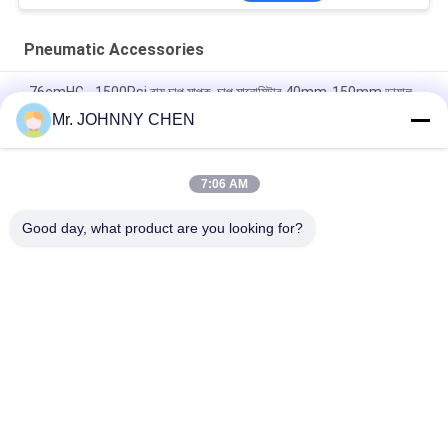
Pneumatic Accessories
-76cmHG - 1500Psi বায়ু চাপ মাপক, চাপ মানোমিটার 40mm-150mm ডায়াল
আকার
Mr. JOHNNY CHEN
স্প্রিং ওপেন টাইপ 1.35 এমপিএ আরএসভি ব্রাস সিকিউরিটি ভালভ 1/8 " - 2" পিটি এয়ার
কম্প্রেসার জন্য
7:06 AM
Pneumatic Air Duster Gun And Tire Inflator Gun 1/4" PT
Good day, what product are you looking for?
সব
Solenoid Operated 
2 Way Pneumatic 
Directional Control 
Solenoid Valve
Valve
Manual Directional 
অক্সিজেন কনসেন্টেটর ভালভ
Control Valve
Mechanical Control 
Pneumatic Flow 