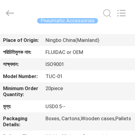
2026
FENGHUA
FLUID
AUTOMATIC
CONTROL
Pneumatic Accessories
CO.,LTD.
All
Rights
বাড়ি
Reserved.
Place of Origin:
Ningbo China(Mainland)
পণ্য
পরিচিতিমুলক নাম:
FLUIDAC or OEM
সাক্ষ্যদান:
ISO9001
ভিডিও
Model Number:
TUC-01
Minimum Order
20piece
আমাদের
Quantity:
সম্পর্কে
মূল্য:
USD0.5--
Packaging
Boxes, Cartons,Wooden cases,Pallets
কারখানা
Details:
ভ্রমণ