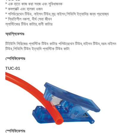
* এক হাতে কাজ করা সহজ এবং সুবিধাজনক
* কমপ্যাক্ট এবং হালকা ওজন
* পলিউরেথেন টিউব, নাইলন টিউব,মৃদু নাইলন,পিভিসি ইত্যাদির জন্য প্রযোজ্য
* স্থিতিশীল নকশা, দীর্ঘ সেবা জীবন
প্লাস্টিকের টিউব কাটার,নালী কাটার
অ্যাপ্লিকেশনঃ
টিইউসি সিরিজের প্লাস্টিক টিউব কাটার পলিউরেথেন টিউব,নাইলন টিউব,নরম নাইলন
টিউব,পিভিসি টিউব ইত্যাদি প্লাস্টিক টিউব কাটা
স্পেসিফিকেশনঃ
TUC-01
স্পেসিফিকেশনঃ