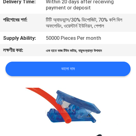
Delivery Time:
Within 20 days after receiving
payment or deposit
মান
পরিশোধের শর্ত:
টিটি অ্যাডভান্স/30% ডিপোজিট, 70% কপি বিল
নিয়ন্ত্রণ
অফলেডিং, ওয়েস্টার্ন ইউনিয়ন, পেপাল
Supply Ability:
50000 Pieces Per month
যোগাযোগ
লক্ষণীয় করা:
,
এক হাতে কাজ টিউব কাটার
বায়ুসংক্রান্ত উপাদান
করুন
ভালো দাম
উদ্ধৃতির
জন্য
আবেদন
VR
SHOW