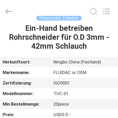
FENGHUA
FLUID
AUTOMATIC
CONTROL
CO.,LTD.
Pneumatik-Zubehör
All
Rights
Reserved.
Ein-Hand betreiben
HAUS
Rohrschneider für O.D 3mm -
PRODUKTE
42mm Schlauch
VIDEOS
Herkunftsort:
Ningbo China (Festland)
Markenname:
FLUIDAC or OEM
ÜBER
Zertifizierung:
ISO9001
UNS
Modellnummer:
TUC-01
FABRIK-
Min Bestellmenge:
20piece
AUSFLUG
Preis:
USD0.5--