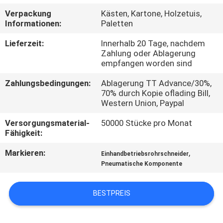
Verpackung
Kästen, Kartone, Holzetuis,
QUALITÄTSKONTROLLE
Informationen:
Paletten
Lieferzeit:
Innerhalb 20 Tage, nachdem
TRETEN
Zahlung oder Ablagerung
empfangen worden sind
SIE
Zahlungsbedingungen:
Ablagerung TT Advance/30%,
MIT
70% durch Kopie oflading Bill,
UNS
Western Union, Paypal
IN
Versorgungsmaterial-
50000 Stücke pro Monat
Fähigkeit:
VERBINDUNG
Markieren:
,
Einhandbetriebsrohrschneider
Pneumatische Komponente
FORDERN
SIE EIN
BESTPREIS
ZITAT