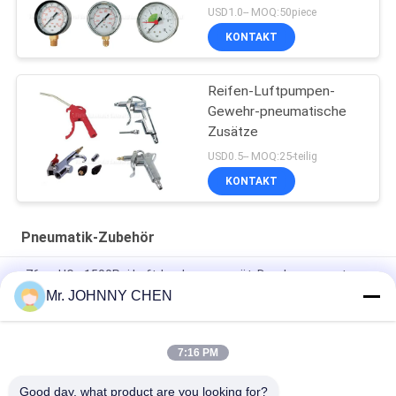
USD1.0-- MOQ:50piece
KONTAKT
Reifen-Luftpumpen-
Gewehr-pneumatische
Zusätze
USD0.5-- MOQ:25-teilig
KONTAKT
Pneumatik-Zubehör
-76cmHG - 1500Psi Luftdruckmessgerät, Druckmanometer
40mm-150mm Zifferblatt Größe
Mr. JOHNNY CHEN
Für Luftkompressoren mit einer Breite von 1/8" - 2" PT
7:16 PM
Pneumatisches Luft-Staubtuch-Gewehr und Reifen-
Luftpumpen-Gewehr 1/4" Pint
Good day, what product are you looking for?