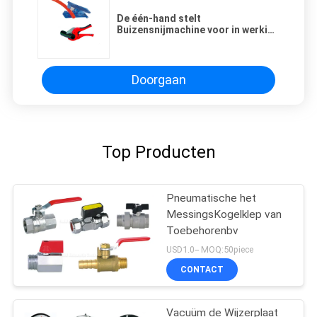
De één-hand stelt
Buizensnijmachine voor in werking
O.D 3mm - 42mm Slang
Doorgaan
Top Producten
Pneumatische het
MessingsKogelklep van
Toebehorenbv
USD1.0-- MOQ:50piece
CONTACT
Vacuüm de Wijzerplaat