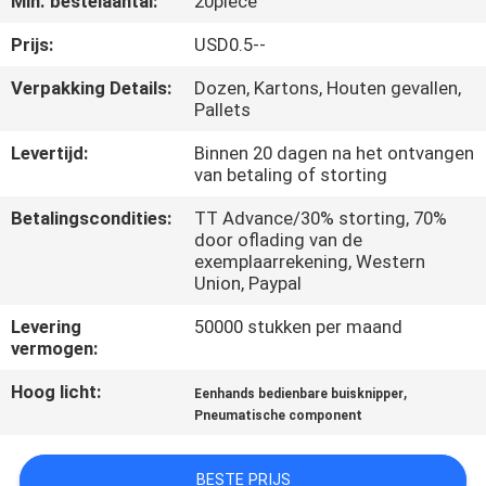
Min. bestelaantal:
20piece
KWALITEITSCONTROLE
Prijs:
USD0.5--
CONTACTEER
Verpakking Details:
Dozen, Kartons, Houten gevallen,
Pallets
ONS
Levertijd:
Binnen 20 dagen na het ontvangen
van betaling of storting
VERZOEK
OM EEN
Betalingscondities:
TT Advance/30% storting, 70%
door oflading van de
CITAAT
exemplaarrekening, Western
Union, Paypal
VR
Levering
50000 stukken per maand
vermogen:
SHOW
Hoog licht:
,
Eenhands bedienbare buisknipper
Pneumatische component
SITEMAP
BESTE PRIJS