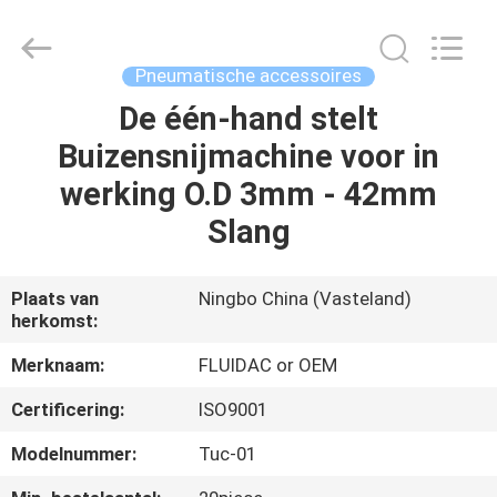
2026
FENGHUA
FLUID
AUTOMATIC
CONTROL
Pneumatische accessoires
CO.,LTD.
All
De één-hand stelt
HUIS
Rights
Reserved.
Buizensnijmachine voor in
PRODUCTEN
werking O.D 3mm - 42mm
Slang
VIDEOS
Plaats van
Ningbo China (Vasteland)
herkomst:
ONGEVEER
ONS
Merknaam:
FLUIDAC or OEM
Certificering:
ISO9001
FABRIEKSREIS
Modelnummer:
Tuc-01