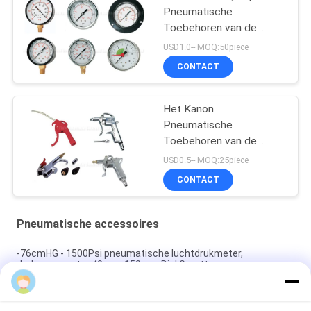
Pneumatische
Toebehoren van de
Drukmaat
USD1.0-- MOQ:50piece
CONTACT
Het Kanon
Pneumatische
Toebehoren van de
bandinflator
USD0.5-- MOQ:25piece
CONTACT
Pneumatische accessoires
-76cmHG - 1500Psi pneumatische luchtdrukmeter,
drukmanometer 40mm-150mm Dial Grootte
Vloeiend open type 1.35Mpa RSV Messing veiligheidsklep 1/8"
- 2" PT Voor luchtcompressor